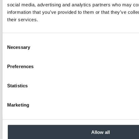
social media, advertising and analytics partners who may com
information that you’ve provided to them or that they’ve coll
their services.
Consent
Necessary
Selection
Preferences
Statistics
Education
Retardateur de flamme vs résistance au feu :
Marketing
Comprendre la différence
Allow all