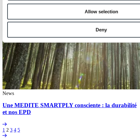
Allow selection
Deny
News
Une MEDITE SMARTPLY consciente : la durabilité
et nos EPD
1
2
3
4
5