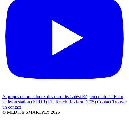
A propos de nous
Index des produits
Latest
Règlement de l'UE sur
la déforestation (EUDR)
EU Reach Revision (E05)
Contact
Trouver
un contact
© MEDITE SMARTPLY 2026