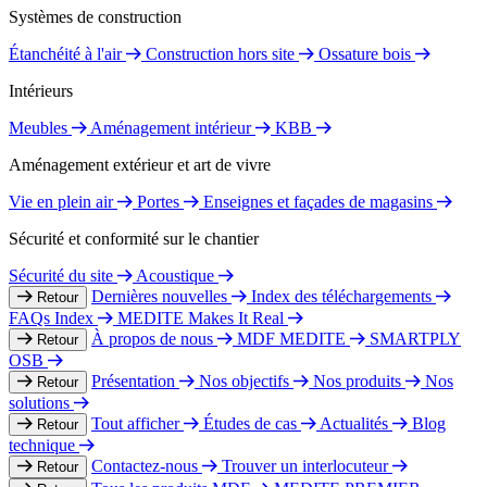
Systèmes de construction
Étanchéité à l'air
Construction hors site
Ossature bois
Intérieurs
Meubles
Aménagement intérieur
KBB
Aménagement extérieur et art de vivre
Vie en plein air
Portes
Enseignes et façades de magasins
Sécurité et conformité sur le chantier
Sécurité du site
Acoustique
Dernières nouvelles
Index des téléchargements
Retour
FAQs Index
MEDITE Makes It Real
À propos de nous
MDF MEDITE
SMARTPLY
Retour
OSB
Présentation
Nos objectifs
Nos produits
Nos
Retour
solutions
Tout afficher
Études de cas
Actualités
Blog
Retour
technique
Contactez-nous
Trouver un interlocuteur
Retour