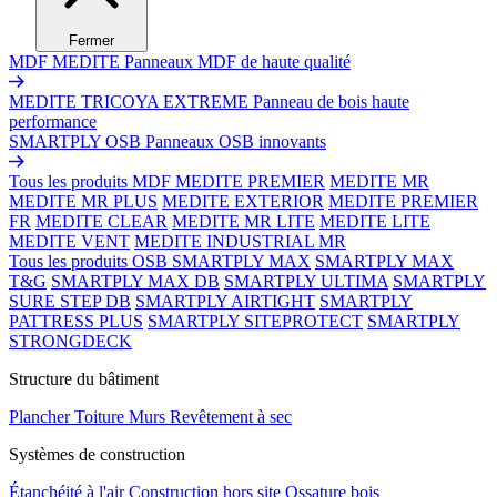
Fermer
MDF MEDITE
Panneaux MDF de haute qualité
MEDITE TRICOYA EXTREME
Panneau de bois haute
performance
SMARTPLY OSB
Panneaux OSB innovants
Tous les produits MDF
MEDITE PREMIER
MEDITE MR
MEDITE MR PLUS
MEDITE EXTERIOR
MEDITE PREMIER
FR
MEDITE CLEAR
MEDITE MR LITE
MEDITE LITE
MEDITE VENT
MEDITE INDUSTRIAL MR
Tous les produits OSB
SMARTPLY MAX
SMARTPLY MAX
T&G
SMARTPLY MAX DB
SMARTPLY ULTIMA
SMARTPLY
SURE STEP DB
SMARTPLY AIRTIGHT
SMARTPLY
PATTRESS PLUS
SMARTPLY SITEPROTECT
SMARTPLY
STRONGDECK
Structure du bâtiment
Plancher
Toiture
Murs
Revêtement à sec
Systèmes de construction
Étanchéité à l'air
Construction hors site
Ossature bois