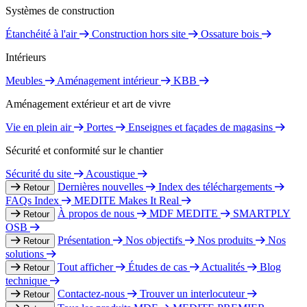
Systèmes de construction
Étanchéité à l'air
Construction hors site
Ossature bois
Intérieurs
Meubles
Aménagement intérieur
KBB
Aménagement extérieur et art de vivre
Vie en plein air
Portes
Enseignes et façades de magasins
Sécurité et conformité sur le chantier
Sécurité du site
Acoustique
Dernières nouvelles
Index des téléchargements
Retour
FAQs Index
MEDITE Makes It Real
À propos de nous
MDF MEDITE
SMARTPLY
Retour
OSB
Présentation
Nos objectifs
Nos produits
Nos
Retour
solutions
Tout afficher
Études de cas
Actualités
Blog
Retour
technique
Contactez-nous
Trouver un interlocuteur
Retour