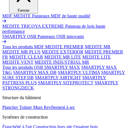
Fermer
MDF MEDITE
Panneaux MDF de haute qualité
MEDITE TRICOYA EXTREME
Panneau de bois haute
performance
SMARTPLY OSB
Panneaux OSB innovants
Tous les produits MDF
MEDITE PREMIER
MEDITE MR
MEDITE MR PLUS
MEDITE EXTERIOR
MEDITE PREMIER
FR
MEDITE CLEAR
MEDITE MR LITE
MEDITE LITE
MEDITE VENT
MEDITE INDUSTRIAL MR
Tous les produits OSB
SMARTPLY MAX
SMARTPLY MAX
T&G
SMARTPLY MAX DB
SMARTPLY ULTIMA
SMARTPLY
SURE STEP DB
SMARTPLY AIRTIGHT
SMARTPLY
PATTRESS PLUS
SMARTPLY SITEPROTECT
SMARTPLY
STRONGDECK
Structure du bâtiment
Plancher
Toiture
Murs
Revêtement à sec
Systèmes de construction
Étanchéité à l'air
Construction hors site
Ossature bois