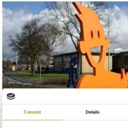
Case Study
Consent
Details
Cycling safety signs made using MEDITE
TRICOYA EXTREME