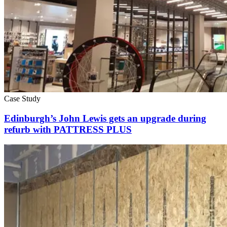
Case Study
Edinburgh’s John Lewis gets an upgrade during
refurb with PATTRESS PLUS