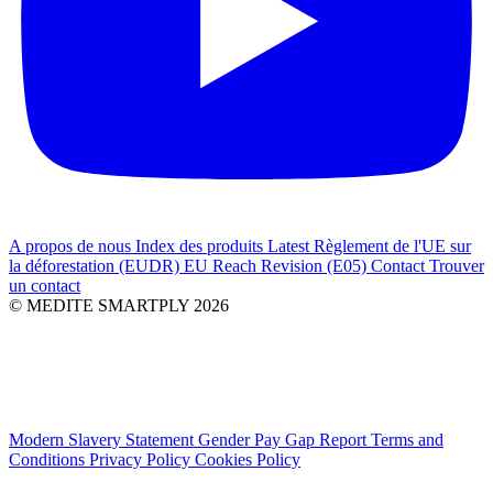
A propos de nous
Index des produits
Latest
Règlement de l'UE sur
la déforestation (EUDR)
EU Reach Revision (E05)
Contact
Trouver
un contact
© MEDITE SMARTPLY 2026
Modern Slavery Statement
Gender Pay Gap Report
Terms and
Conditions
Privacy Policy
Cookies Policy