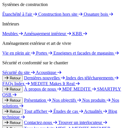
Systèmes de construction
Étanchéité à l'air
Construction hors site
Ossature bois
Intérieurs
Meubles
Aménagement intérieur
KBB
Aménagement extérieur et art de vivre
Vie en plein air
Portes
Enseignes et façades de magasins
Sécurité et conformité sur le chantier
Sécurité du site
Acoustique
Dernières nouvelles
Index des téléchargements
Retour
FAQs Index
MEDITE Makes It Real
À propos de nous
MDF MEDITE
SMARTPLY
Retour
OSB
Présentation
Nos objectifs
Nos produits
Nos
Retour
solutions
Tout afficher
Études de cas
Actualités
Blog
Retour
technique
Contactez-nous
Trouver un interlocuteur
Retour