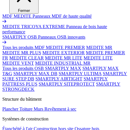
Fermer
MDF MEDITE
Panneaux MDF de haute qualité
MEDITE TRICOYA EXTREME
Panneau de bois haute
performance
SMARTPLY OSB
Panneaux OSB innovants
Tous les produits MDF
MEDITE PREMIER
MEDITE MR
MEDITE MR PLUS
MEDITE EXTERIOR
MEDITE PREMIER
FR
MEDITE CLEAR
MEDITE MR LITE
MEDITE LITE
MEDITE VENT
MEDITE INDUSTRIAL MR
Tous les produits OSB
SMARTPLY MAX
SMARTPLY MAX
T&G
SMARTPLY MAX DB
SMARTPLY ULTIMA
SMARTPLY
SURE STEP DB
SMARTPLY AIRTIGHT
SMARTPLY
PATTRESS PLUS
SMARTPLY SITEPROTECT
SMARTPLY
STRONGDECK
Structure du bâtiment
Plancher
Toiture
Murs
Revêtement à sec
Systèmes de construction
Étanchéité à l'air
Construction hors site
Ossature bois