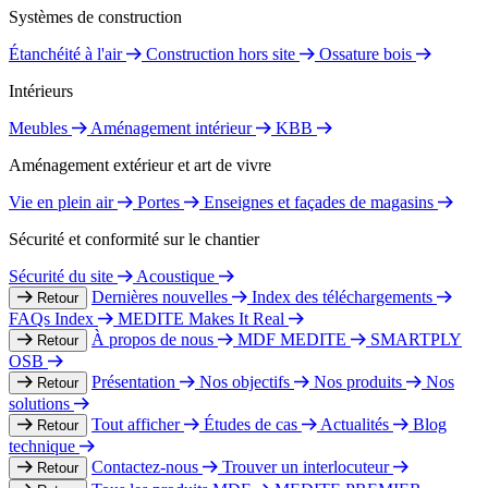
Systèmes de construction
Étanchéité à l'air
Construction hors site
Ossature bois
Intérieurs
Meubles
Aménagement intérieur
KBB
Aménagement extérieur et art de vivre
Vie en plein air
Portes
Enseignes et façades de magasins
Sécurité et conformité sur le chantier
Sécurité du site
Acoustique
Dernières nouvelles
Index des téléchargements
Retour
FAQs Index
MEDITE Makes It Real
À propos de nous
MDF MEDITE
SMARTPLY
Retour
OSB
Présentation
Nos objectifs
Nos produits
Nos
Retour
solutions
Tout afficher
Études de cas
Actualités
Blog
Retour
technique
Contactez-nous
Trouver un interlocuteur
Retour