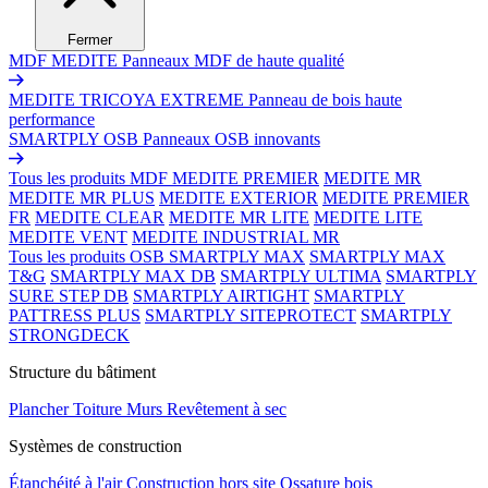
Fermer
MDF MEDITE
Panneaux MDF de haute qualité
MEDITE TRICOYA EXTREME
Panneau de bois haute
performance
SMARTPLY OSB
Panneaux OSB innovants
Tous les produits MDF
MEDITE PREMIER
MEDITE MR
MEDITE MR PLUS
MEDITE EXTERIOR
MEDITE PREMIER
FR
MEDITE CLEAR
MEDITE MR LITE
MEDITE LITE
MEDITE VENT
MEDITE INDUSTRIAL MR
Tous les produits OSB
SMARTPLY MAX
SMARTPLY MAX
T&G
SMARTPLY MAX DB
SMARTPLY ULTIMA
SMARTPLY
SURE STEP DB
SMARTPLY AIRTIGHT
SMARTPLY
PATTRESS PLUS
SMARTPLY SITEPROTECT
SMARTPLY
STRONGDECK
Structure du bâtiment
Plancher
Toiture
Murs
Revêtement à sec
Systèmes de construction
Étanchéité à l'air
Construction hors site
Ossature bois