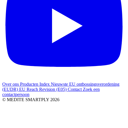
Over ons
Producten Index
Nieuwste
EU ontbossingsverordening
(EUDR)
EU Reach Revision (E05)
Contact
Zoek een
contactpersoon
© MEDITE SMARTPLY 2026