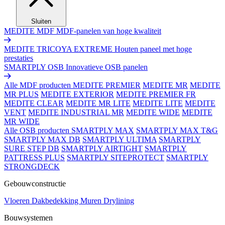
Sluiten
MEDITE MDF
MDF-panelen van hoge kwaliteit
MEDITE TRICOYA EXTREME
Houten paneel met hoge
prestaties
SMARTPLY OSB
Innovatieve OSB panelen
Alle MDF producten
MEDITE PREMIER
MEDITE MR
MEDITE
MR PLUS
MEDITE EXTERIOR
MEDITE PREMIER FR
MEDITE CLEAR
MEDITE MR LITE
MEDITE LITE
MEDITE
VENT
MEDITE INDUSTRIAL MR
MEDITE WIDE
MEDITE
MR WIDE
Alle OSB producten
SMARTPLY MAX
SMARTPLY MAX T&G
SMARTPLY MAX DB
SMARTPLY ULTIMA
SMARTPLY
SURE STEP DB
SMARTPLY AIRTIGHT
SMARTPLY
PATTRESS PLUS
SMARTPLY SITEPROTECT
SMARTPLY
STRONGDECK
Gebouwconstructie
Vloeren
Dakbedekking
Muren
Drylining
Bouwsystemen