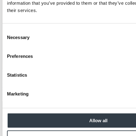
information that you’ve provided to them or that they’ve coll
their services.
Consent
Necessary
Selection
Preferences
Education
Statistics
Vlamvertraging vs Brandwerendheid: Het verschil
begrijpen
Marketing
Allow all