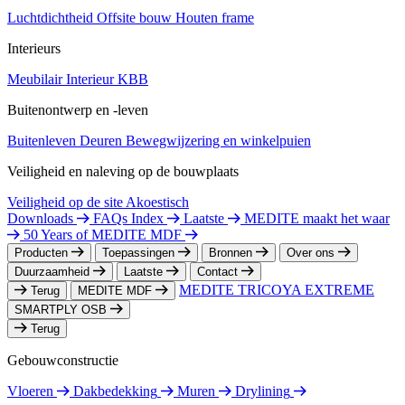
Luchtdichtheid
Offsite bouw
Houten frame
Interieurs
Meubilair
Interieur
KBB
Buitenontwerp en -leven
Buitenleven
Deuren
Bewegwijzering en winkelpuien
Veiligheid en naleving op de bouwplaats
Veiligheid op de site
Akoestisch
Downloads
FAQs Index
Laatste
MEDITE maakt het waar
50 Years of MEDITE MDF
Producten
Toepassingen
Bronnen
Over ons
Duurzaamheid
Laatste
Contact
MEDITE TRICOYA EXTREME
Terug
MEDITE MDF
SMARTPLY OSB
Terug
Gebouwconstructie
Vloeren
Dakbedekking
Muren
Drylining