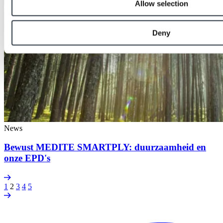
Allow selection
Deny
News
Bewust MEDITE SMARTPLY: duurzaamheid en
onze EPD's
1
2
3
4
5