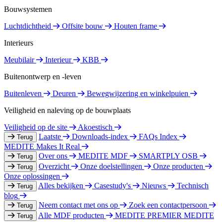
Bouwsystemen
Luchtdichtheid
Offsite bouw
Houten frame
Interieurs
Meubilair
Interieur
KBB
Buitenontwerp en -leven
Buitenleven
Deuren
Bewegwijzering en winkelpuien
Veiligheid en naleving op de bouwplaats
Veiligheid op de site
Akoestisch
Laatste
Downloads-index
FAQs Index
Terug
MEDITE Makes It Real
Over ons
MEDITE MDF
SMARTPLY OSB
Terug
Overzicht
Onze doelstellingen
Onze producten
Terug
Onze oplossingen
Alles bekijken
Casestudy's
Nieuws
Technisch
Terug
blog
Neem contact met ons op
Zoek een contactpersoon
Terug
Alle MDF producten
MEDITE PREMIER
MEDITE
Terug