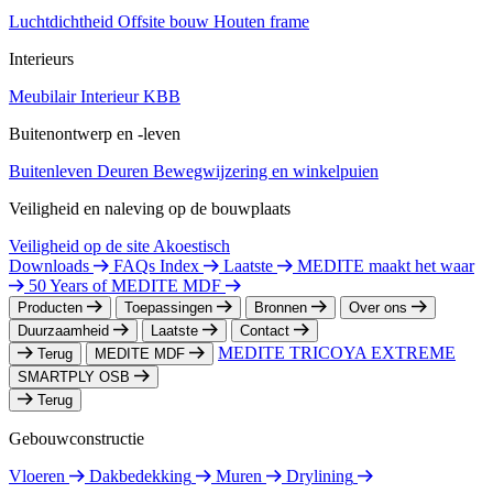
Luchtdichtheid
Offsite bouw
Houten frame
Interieurs
Meubilair
Interieur
KBB
Buitenontwerp en -leven
Buitenleven
Deuren
Bewegwijzering en winkelpuien
Veiligheid en naleving op de bouwplaats
Veiligheid op de site
Akoestisch
Downloads
FAQs Index
Laatste
MEDITE maakt het waar
50 Years of MEDITE MDF
Producten
Toepassingen
Bronnen
Over ons
Duurzaamheid
Laatste
Contact
MEDITE TRICOYA EXTREME
Terug
MEDITE MDF
SMARTPLY OSB
Terug
Gebouwconstructie
Vloeren
Dakbedekking
Muren
Drylining