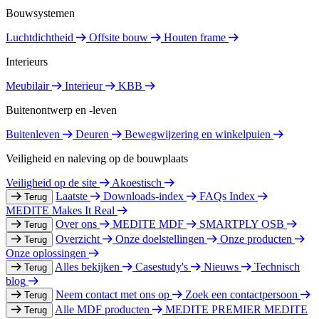
Bouwsystemen
Luchtdichtheid
Offsite bouw
Houten frame
Interieurs
Meubilair
Interieur
KBB
Buitenontwerp en -leven
Buitenleven
Deuren
Bewegwijzering en winkelpuien
Veiligheid en naleving op de bouwplaats
Veiligheid op de site
Akoestisch
Laatste
Downloads-index
FAQs Index
Terug
MEDITE Makes It Real
Over ons
MEDITE MDF
SMARTPLY OSB
Terug
Overzicht
Onze doelstellingen
Onze producten
Terug
Onze oplossingen
Alles bekijken
Casestudy's
Nieuws
Technisch
Terug
blog
Neem contact met ons op
Zoek een contactpersoon
Terug
Alle MDF producten
MEDITE PREMIER
MEDITE
Terug