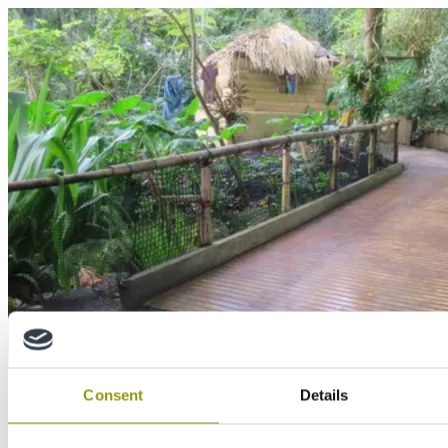
Case Study
Consent
Details
Slipvaste vlonder van MEDITE TRICOYA
EXTREME bij het Eden Project