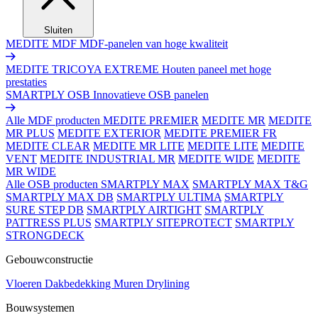
Sluiten
MEDITE MDF
MDF-panelen van hoge kwaliteit
MEDITE TRICOYA EXTREME
Houten paneel met hoge
prestaties
SMARTPLY OSB
Innovatieve OSB panelen
Alle MDF producten
MEDITE PREMIER
MEDITE MR
MEDITE
MR PLUS
MEDITE EXTERIOR
MEDITE PREMIER FR
MEDITE CLEAR
MEDITE MR LITE
MEDITE LITE
MEDITE
VENT
MEDITE INDUSTRIAL MR
MEDITE WIDE
MEDITE
MR WIDE
Alle OSB producten
SMARTPLY MAX
SMARTPLY MAX T&G
SMARTPLY MAX DB
SMARTPLY ULTIMA
SMARTPLY
SURE STEP DB
SMARTPLY AIRTIGHT
SMARTPLY
PATTRESS PLUS
SMARTPLY SITEPROTECT
SMARTPLY
STRONGDECK
Gebouwconstructie
Vloeren
Dakbedekking
Muren
Drylining
Bouwsystemen