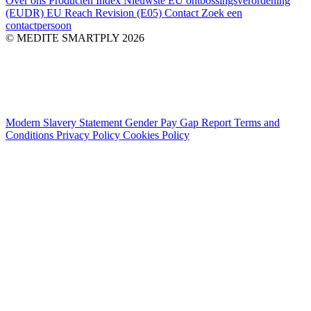
Over ons
Producten Index
Nieuwste
EU ontbossingsverordening
(EUDR)
EU Reach Revision (E05)
Contact
Zoek een
contactpersoon
© MEDITE SMARTPLY 2026
Modern Slavery Statement
Gender Pay Gap Report
Terms and
Conditions
Privacy Policy
Cookies Policy