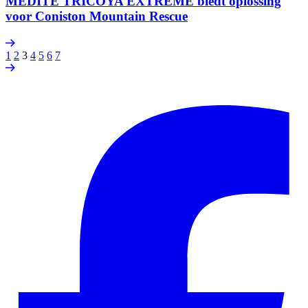
MEDITE TRICOYA EXTREME biedt oplossing
voor Coniston Mountain Rescue
1
2
3
4
5
6
7