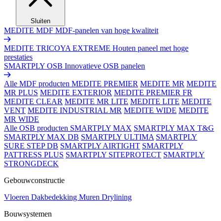
Sluiten
MEDITE MDF
MDF-panelen van hoge kwaliteit
MEDITE TRICOYA EXTREME
Houten paneel met hoge
prestaties
SMARTPLY OSB
Innovatieve OSB panelen
Alle MDF producten
MEDITE PREMIER
MEDITE MR
MEDITE
MR PLUS
MEDITE EXTERIOR
MEDITE PREMIER FR
MEDITE CLEAR
MEDITE MR LITE
MEDITE LITE
MEDITE
VENT
MEDITE INDUSTRIAL MR
MEDITE WIDE
MEDITE
MR WIDE
Alle OSB producten
SMARTPLY MAX
SMARTPLY MAX T&G
SMARTPLY MAX DB
SMARTPLY ULTIMA
SMARTPLY
SURE STEP DB
SMARTPLY AIRTIGHT
SMARTPLY
PATTRESS PLUS
SMARTPLY SITEPROTECT
SMARTPLY
STRONGDECK
Gebouwconstructie
Vloeren
Dakbedekking
Muren
Drylining
Bouwsystemen