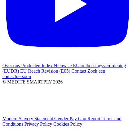
Over ons
Producten Index
Nieuwste
EU ontbossingsverordening
(EUDR)
EU Reach Revision (E05)
Contact
Zoek een
contactpersoon
© MEDITE SMARTPLY 2026
Modern Slavery Statement
Gender Pay Gap Report
Terms and
Conditions
Privacy Policy
Cookies Policy