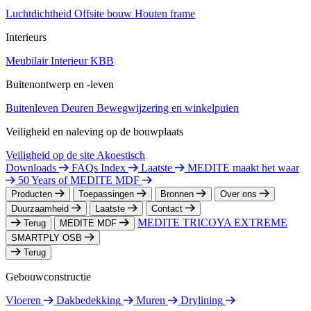
Luchtdichtheid
Offsite bouw
Houten frame
Interieurs
Meubilair
Interieur
KBB
Buitenontwerp en -leven
Buitenleven
Deuren
Bewegwijzering en winkelpuien
Veiligheid en naleving op de bouwplaats
Veiligheid op de site
Akoestisch
Downloads
FAQs Index
Laatste
MEDITE maakt het waar
50 Years of MEDITE MDF
Producten
Toepassingen
Bronnen
Over ons
Duurzaamheid
Laatste
Contact
MEDITE TRICOYA EXTREME
Terug
MEDITE MDF
SMARTPLY OSB
Terug
Gebouwconstructie
Vloeren
Dakbedekking
Muren
Drylining