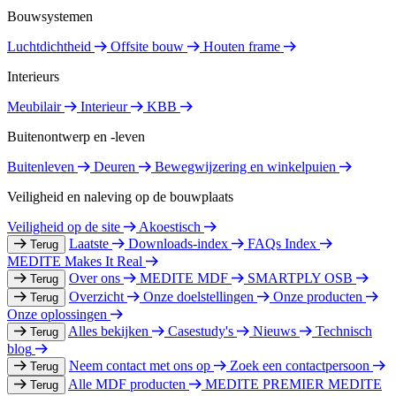
Bouwsystemen
Luchtdichtheid
Offsite bouw
Houten frame
Interieurs
Meubilair
Interieur
KBB
Buitenontwerp en -leven
Buitenleven
Deuren
Bewegwijzering en winkelpuien
Veiligheid en naleving op de bouwplaats
Veiligheid op de site
Akoestisch
Laatste
Downloads-index
FAQs Index
Terug
MEDITE Makes It Real
Over ons
MEDITE MDF
SMARTPLY OSB
Terug
Overzicht
Onze doelstellingen
Onze producten
Terug
Onze oplossingen
Alles bekijken
Casestudy's
Nieuws
Technisch
Terug
blog
Neem contact met ons op
Zoek een contactpersoon
Terug
Alle MDF producten
MEDITE PREMIER
MEDITE
Terug