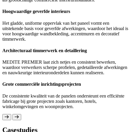
Het gladde oppervlak en de stabiele structuur van het
Het paneel laat zich netjes frezen en profileren, waard
Hoogwaardige geverfde interieurs
het geschikt voor geverfde kastdeuren en decoratieve l
geschikt is voor meubelontwerpen met decoratieve ra
en gedetailleerde elementen.
Het gladde, uniforme oppervlak van het paneel vormt een
Decoratieve panelen en schrijnwerk
uitstekende basis voor geverfde afwerkingen, waardoor het ideaal is
Hoogwaardig geverfd meubilair
voor hoogwaardige wandbekleding, accentmuren en decoratief
Ideaal voor interieurpanelen, sierlijsten en details in k
timmerwerk.
badkamerruimtes.
Het gladde oppervlak maakt hoogwaardige gelakte af
mogelijk, die vaak worden gebruikt in hedendaagse m
interieurinrichtingen.
Hoogwaardige oppervlakteafwerking
Architecturaal timmerwerk en detaillering
Consistente productiekwaliteit
Biedt een uitstekende ondergrond voor geverfde, gela
MEDITE PREMIER laat zich netjes en consistent bewerken,
gefineerde afwerkingen die vaak worden gespecificee
waardoor verwerkers scherpe profielen, gedetailleerde afwerkingen
keuken- en badkamerontwerpen.
De betrouwbare kwaliteit van het paneel draagt bij aan
en nauwkeurige interieuronderdelen kunnen realiseren.
bewerkings- en afwerkingsresultaten bij grote producti
Grote commerciële inrichtingsprojecten
De consistente kwaliteit van de panelen ondersteunt een efficiënte
fabricage bij grote projecten zoals kantoren, hotels,
winkelomgevingen en woonprojecten.
Casestudies