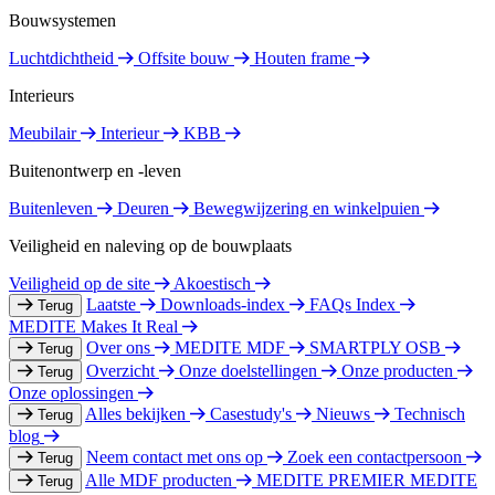
Bouwsystemen
Luchtdichtheid
Offsite bouw
Houten frame
Interieurs
Meubilair
Interieur
KBB
Buitenontwerp en -leven
Buitenleven
Deuren
Bewegwijzering en winkelpuien
Veiligheid en naleving op de bouwplaats
Veiligheid op de site
Akoestisch
Laatste
Downloads-index
FAQs Index
Terug
MEDITE Makes It Real
Over ons
MEDITE MDF
SMARTPLY OSB
Terug
Overzicht
Onze doelstellingen
Onze producten
Terug
Onze oplossingen
Alles bekijken
Casestudy's
Nieuws
Technisch
Terug
blog
Neem contact met ons op
Zoek een contactpersoon
Terug
Alle MDF producten
MEDITE PREMIER
MEDITE
Terug