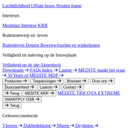
Luchtdichtheid
Offsite bouw
Houten frame
Interieurs
Meubilair
Interieur
KBB
Buitenontwerp en -leven
Buitenleven
Deuren
Bewegwijzering en winkelpuien
Veiligheid en naleving op de bouwplaats
Veiligheid op de site
Akoestisch
Downloads
FAQs Index
Laatste
MEDITE maakt het waar
50 Years of MEDITE MDF
Producten
Toepassingen
Bronnen
Over ons
Duurzaamheid
Laatste
Contact
MEDITE TRICOYA EXTREME
Terug
MEDITE MDF
SMARTPLY OSB
Terug
Gebouwconstructie
Vloeren
Dakbedekking
Muren
Drylining