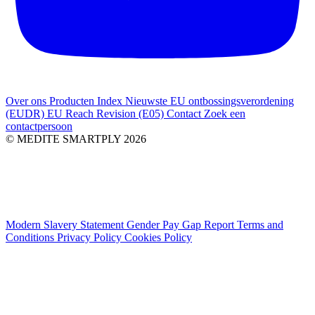
Over ons
Producten Index
Nieuwste
EU ontbossingsverordening
(EUDR)
EU Reach Revision (E05)
Contact
Zoek een
contactpersoon
© MEDITE SMARTPLY 2026
Modern Slavery Statement
Gender Pay Gap Report
Terms and
Conditions
Privacy Policy
Cookies Policy