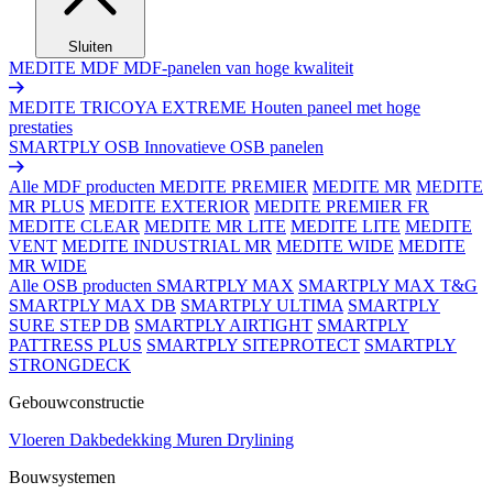
Sluiten
MEDITE MDF
MDF-panelen van hoge kwaliteit
MEDITE TRICOYA EXTREME
Houten paneel met hoge
prestaties
SMARTPLY OSB
Innovatieve OSB panelen
Alle MDF producten
MEDITE PREMIER
MEDITE MR
MEDITE
MR PLUS
MEDITE EXTERIOR
MEDITE PREMIER FR
MEDITE CLEAR
MEDITE MR LITE
MEDITE LITE
MEDITE
VENT
MEDITE INDUSTRIAL MR
MEDITE WIDE
MEDITE
MR WIDE
Alle OSB producten
SMARTPLY MAX
SMARTPLY MAX T&G
SMARTPLY MAX DB
SMARTPLY ULTIMA
SMARTPLY
SURE STEP DB
SMARTPLY AIRTIGHT
SMARTPLY
PATTRESS PLUS
SMARTPLY SITEPROTECT
SMARTPLY
STRONGDECK
Gebouwconstructie
Vloeren
Dakbedekking
Muren
Drylining
Bouwsystemen