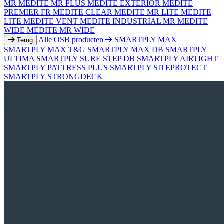
MR
MEDITE MR PLUS
MEDITE EXTERIOR
MEDITE
PREMIER FR
MEDITE CLEAR
MEDITE MR LITE
MEDITE
LITE
MEDITE VENT
MEDITE INDUSTRIAL MR
MEDITE
WIDE
MEDITE MR WIDE
Alle OSB producten
SMARTPLY MAX
Terug
SMARTPLY MAX T&G
SMARTPLY MAX DB
SMARTPLY
ULTIMA
SMARTPLY SURE STEP DB
SMARTPLY AIRTIGHT
SMARTPLY PATTRESS PLUS
SMARTPLY SITEPROTECT
SMARTPLY STRONGDECK