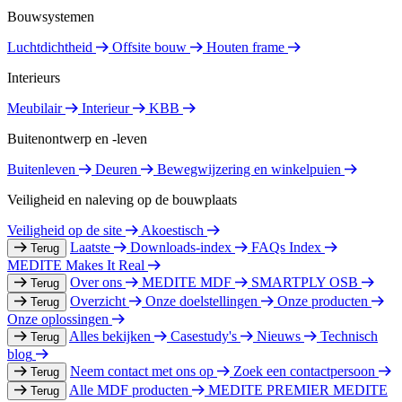
Bouwsystemen
Luchtdichtheid
Offsite bouw
Houten frame
Interieurs
Meubilair
Interieur
KBB
Buitenontwerp en -leven
Buitenleven
Deuren
Bewegwijzering en winkelpuien
Veiligheid en naleving op de bouwplaats
Veiligheid op de site
Akoestisch
Laatste
Downloads-index
FAQs Index
Terug
MEDITE Makes It Real
Over ons
MEDITE MDF
SMARTPLY OSB
Terug
Overzicht
Onze doelstellingen
Onze producten
Terug
Onze oplossingen
Alles bekijken
Casestudy's
Nieuws
Technisch
Terug
blog
Neem contact met ons op
Zoek een contactpersoon
Terug
Alle MDF producten
MEDITE PREMIER
MEDITE
Terug