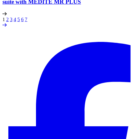
suite with MEDITE MR PLUS
1
2
3
4
5
6
7