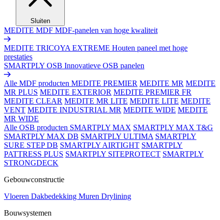
Sluiten
MEDITE MDF
MDF-panelen van hoge kwaliteit
MEDITE TRICOYA EXTREME
Houten paneel met hoge
prestaties
SMARTPLY OSB
Innovatieve OSB panelen
Alle MDF producten
MEDITE PREMIER
MEDITE MR
MEDITE
MR PLUS
MEDITE EXTERIOR
MEDITE PREMIER FR
MEDITE CLEAR
MEDITE MR LITE
MEDITE LITE
MEDITE
VENT
MEDITE INDUSTRIAL MR
MEDITE WIDE
MEDITE
MR WIDE
Alle OSB producten
SMARTPLY MAX
SMARTPLY MAX T&G
SMARTPLY MAX DB
SMARTPLY ULTIMA
SMARTPLY
SURE STEP DB
SMARTPLY AIRTIGHT
SMARTPLY
PATTRESS PLUS
SMARTPLY SITEPROTECT
SMARTPLY
STRONGDECK
Gebouwconstructie
Vloeren
Dakbedekking
Muren
Drylining
Bouwsystemen