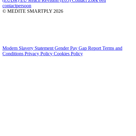
(EUDR)
EU Reach Revision (E05)
Contact
Zoek een
contactpersoon
© MEDITE SMARTPLY 2026
Modern Slavery Statement
Gender Pay Gap Report
Terms and
Conditions
Privacy Policy
Cookies Policy