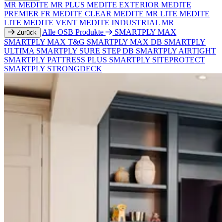
MR
MEDITE MR PLUS
MEDITE EXTERIOR
MEDITE
PREMIER FR
MEDITE CLEAR
MEDITE MR LITE
MEDITE
LITE
MEDITE VENT
MEDITE INDUSTRIAL MR
Alle OSB Produkte
SMARTPLY MAX
Zurück
SMARTPLY MAX T&G
SMARTPLY MAX DB
SMARTPLY
ULTIMA
SMARTPLY SURE STEP DB
SMARTPLY AIRTIGHT
SMARTPLY PATTRESS PLUS
SMARTPLY SITEPROTECT
SMARTPLY STRONGDECK