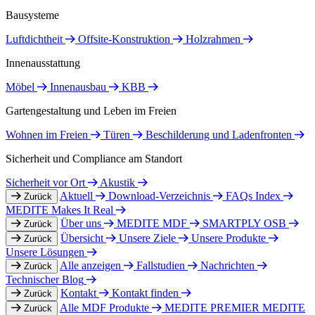
Bausysteme
Luftdichtheit
Offsite-Konstruktion
Holzrahmen
Innenausstattung
Möbel
Innenausbau
KBB
Gartengestaltung und Leben im Freien
Wohnen im Freien
Türen
Beschilderung und Ladenfronten
Sicherheit und Compliance am Standort
Sicherheit vor Ort
Akustik
Aktuell
Download-Verzeichnis
FAQs Index
Zurück
MEDITE Makes It Real
Über uns
MEDITE MDF
SMARTPLY OSB
Zurück
Übersicht
Unsere Ziele
Unsere Produkte
Zurück
Unsere Lösungen
Alle anzeigen
Fallstudien
Nachrichten
Zurück
Technischer Blog
Kontakt
Kontakt finden
Zurück
Alle MDF Produkte
MEDITE PREMIER
MEDITE
Zurück