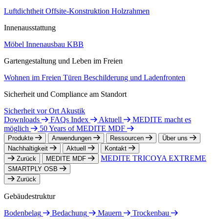
Luftdichtheit
Offsite-Konstruktion
Holzrahmen
Innenausstattung
Möbel
Innenausbau
KBB
Gartengestaltung und Leben im Freien
Wohnen im Freien
Türen
Beschilderung und Ladenfronten
Sicherheit und Compliance am Standort
Sicherheit vor Ort
Akustik
Downloads
FAQs Index
Aktuell
MEDITE macht es
möglich
50 Years of MEDITE MDF
Produkte
Anwendungen
Ressourcen
Über uns
Nachhaltigkeit
Aktuell
Kontakt
MEDITE TRICOYA EXTREME
Zurück
MEDITE MDF
SMARTPLY OSB
Zurück
Gebäudestruktur
Bodenbelag
Bedachung
Mauern
Trockenbau