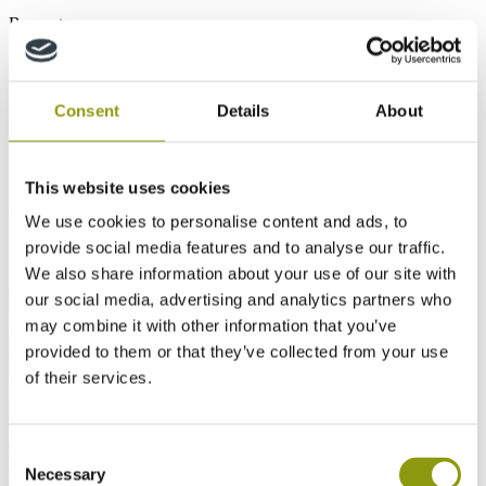
Bausysteme
Luftdichtheit
Offsite-Konstruktion
Holzrahmen
Innenausstattung
Consent
Details
About
Möbel
Innenausbau
KBB
Gartengestaltung und Leben im Freien
This website uses cookies
Wohnen im Freien
Türen
Beschilderung und Ladenfronten
We use cookies to personalise content and ads, to
Sicherheit und Compliance am Standort
provide social media features and to analyse our traffic.
We also share information about your use of our site with
Sicherheit vor Ort
Akustik
our social media, advertising and analytics partners who
Aktuell
Download-Verzeichnis
FAQs Index
Zurück
MEDITE Makes It Real
may combine it with other information that you’ve
Über uns
MEDITE MDF
SMARTPLY OSB
Zurück
provided to them or that they’ve collected from your use
Übersicht
Unsere Ziele
Unsere Produkte
Zurück
of their services.
Unsere Lösungen
Alle anzeigen
Fallstudien
Nachrichten
Zurück
Technischer Blog
Kontakt
Kontakt finden
Consent
Zurück
Necessary
Alle MDF Produkte
MEDITE PREMIER
MEDITE
Zurück
Selection