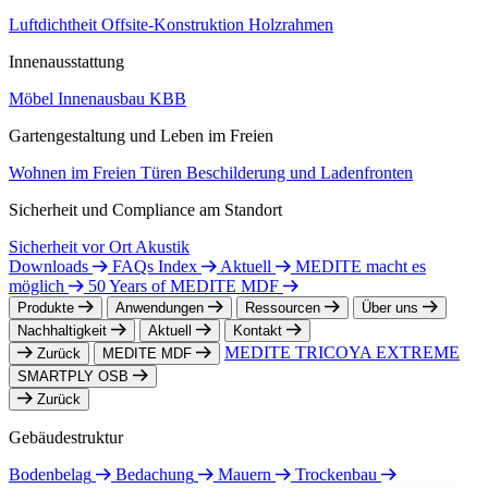
Luftdichtheit
Offsite-Konstruktion
Holzrahmen
Innenausstattung
Möbel
Innenausbau
KBB
Gartengestaltung und Leben im Freien
Wohnen im Freien
Türen
Beschilderung und Ladenfronten
Sicherheit und Compliance am Standort
Sicherheit vor Ort
Akustik
Downloads
FAQs Index
Aktuell
MEDITE macht es
möglich
50 Years of MEDITE MDF
Produkte
Anwendungen
Ressourcen
Über uns
Nachhaltigkeit
Aktuell
Kontakt
MEDITE TRICOYA EXTREME
Zurück
MEDITE MDF
SMARTPLY OSB
Zurück
Gebäudestruktur
Bodenbelag
Bedachung
Mauern
Trockenbau