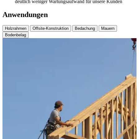
d
e
u
t
l
i
c
h
w
e
n
i
g
e
r
W
a
r
t
u
n
g
s
a
u
f
w
a
n
d
f
ü
r
u
n
s
e
r
e
K
u
n
d
e
n
Anwendungen
Holzrahmen
Offsite-Konstruktion
Bedachung
Mauern
Bodenbelag