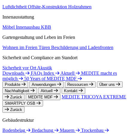
Luftdichtheit
Offsite-Konstruktion
Holzrahmen
Innenausstattung
Möbel
Innenausbau
KBB
Gartengestaltung und Leben im Freien
Wohnen im Freien
Türen
Beschilderung und Ladenfronten
Sicherheit und Compliance am Standort
Sicherheit vor Ort
Akustik
Downloads
FAQs Index
Aktuell
MEDITE macht es
möglich
50 Years of MEDITE MDF
Produkte
Anwendungen
Ressourcen
Über uns
Nachhaltigkeit
Aktuell
Kontakt
MEDITE TRICOYA EXTREME
Zurück
MEDITE MDF
SMARTPLY OSB
Zurück
Gebäudestruktur
Bodenbelag
Bedachung
Mauern
Trockenbau