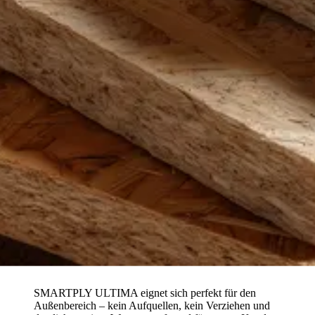
S
M
A
R
T
P
L
Y
U
L
T
I
M
A
e
i
g
n
e
t
s
i
c
h
p
e
r
f
e
k
t
f
ü
r
d
e
n
A
u
ß
e
n
b
e
r
e
i
c
h
–
k
e
i
n
A
u
f
q
u
e
l
l
e
n
,
k
e
i
n
V
e
r
z
i
e
h
e
n
u
n
d