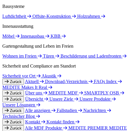
Bausysteme
Luftdichtheit
Offsite-Konstruktion
Holzrahmen
Innenausstattung
Möbel
Innenausbau
KBB
Gartengestaltung und Leben im Freien
Wohnen im Freien
Türen
Beschilderung und Ladenfronten
Sicherheit und Compliance am Standort
Sicherheit vor Ort
Akustik
Aktuell
Download-Verzeichnis
FAQs Index
Zurück
MEDITE Makes It Real
Über uns
MEDITE MDF
SMARTPLY OSB
Zurück
Übersicht
Unsere Ziele
Unsere Produkte
Zurück
Unsere Lösungen
Alle anzeigen
Fallstudien
Nachrichten
Zurück
Technischer Blog
Kontakt
Kontakt finden
Zurück
Alle MDF Produkte
MEDITE PREMIER
MEDITE
Zurück