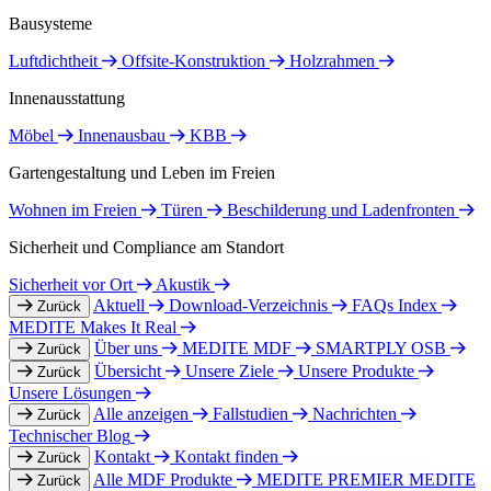
Bausysteme
Luftdichtheit
Offsite-Konstruktion
Holzrahmen
Innenausstattung
Möbel
Innenausbau
KBB
Gartengestaltung und Leben im Freien
Wohnen im Freien
Türen
Beschilderung und Ladenfronten
Sicherheit und Compliance am Standort
Sicherheit vor Ort
Akustik
Aktuell
Download-Verzeichnis
FAQs Index
Zurück
MEDITE Makes It Real
Über uns
MEDITE MDF
SMARTPLY OSB
Zurück
Übersicht
Unsere Ziele
Unsere Produkte
Zurück
Unsere Lösungen
Alle anzeigen
Fallstudien
Nachrichten
Zurück
Technischer Blog
Kontakt
Kontakt finden
Zurück
Alle MDF Produkte
MEDITE PREMIER
MEDITE
Zurück