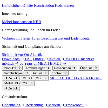
Luftdichtheit
Offsite-Konstruktion
Holzrahmen
Innenausstattung
Möbel
Innenausbau
KBB
Gartengestaltung und Leben im Freien
Wohnen im Freien
Türen
Beschilderung und Ladenfronten
Sicherheit und Compliance am Standort
Sicherheit vor Ort
Akustik
Downloads
FAQs Index
Aktuell
MEDITE macht es
möglich
50 Years of MEDITE MDF
Produkte
Anwendungen
Ressourcen
Über uns
Nachhaltigkeit
Aktuell
Kontakt
MEDITE TRICOYA EXTREME
Zurück
MEDITE MDF
SMARTPLY OSB
Zurück
Gebäudestruktur
Bodenbelag
Bedachung
Mauern
Trockenbau