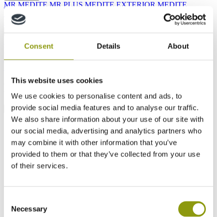
MR
MEDITE MR PLUS
MEDITE EXTERIOR
MEDITE
PREMIER FR
MEDITE CLEAR
MEDITE MR LITE
MEDITE
LITE
MEDITE VENT
MEDITE INDUSTRIAL MR
Alle OSB Produkte
SMARTPLY MAX
Zurück
SMARTPLY MAX T&G
SMARTPLY MAX DB
SMARTPLY
Consent
Details
About
ULTIMA
SMARTPLY SURE STEP DB
SMARTPLY AIRTIGHT
SMARTPLY PATTRESS PLUS
SMARTPLY SITEPROTECT
SMARTPLY STRONGDECK
This website uses cookies
FAQs Index
We use cookies to personalise content and ads, to
provide social media features and to analyse our traffic.
We also share information about your use of our site with
our social media, advertising and analytics partners who
may combine it with other information that you’ve
provided to them or that they’ve collected from your use
of their services.
Consent
Necessary
Selection