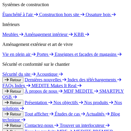
Systèmes de construction
Étanchéité à l'air
Construction hors site
Ossature bois
Intérieurs
Meubles
Aménagement intérieur
KBB
Aménagement extérieur et art de vivre
Vie en plein air
Portes
Enseignes et façades de magasins
Sécurité et conformité sur le chantier
Sécurité du site
Acoustique
Dernières nouvelles
Index des téléchargements
Retour
FAQs Index
MEDITE Makes It Real
À propos de nous
MDF MEDITE
SMARTPLY
Retour
OSB
Présentation
Nos objectifs
Nos produits
Nos
Retour
solutions
Tout afficher
Études de cas
Actualités
Blog
Retour
technique
Contactez-nous
Trouver un interlocuteur
Retour