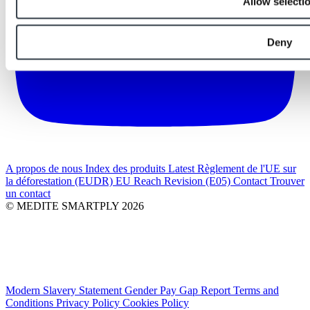
Allow selecti
Deny
A propos de nous
Index des produits
Latest
Règlement de l'UE sur
la déforestation (EUDR)
EU Reach Revision (E05)
Contact
Trouver
un contact
© MEDITE SMARTPLY 2026
Modern Slavery Statement
Gender Pay Gap Report
Terms and
Conditions
Privacy Policy
Cookies Policy