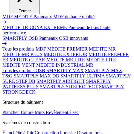
Fermer
MDF MEDITE
Panneaux MDF de haute qualité
MEDITE TRICOYA EXTREME
Panneau de bois haute
performance
SMARTPLY OSB
Panneaux OSB innovants
Tous les produits MDF
MEDITE PREMIER
MEDITE MR
MEDITE MR PLUS
MEDITE EXTERIOR
MEDITE PREMIER
FR
MEDITE CLEAR
MEDITE MR LITE
MEDITE LITE
MEDITE VENT
MEDITE INDUSTRIAL MR
Tous les produits OSB
SMARTPLY MAX
SMARTPLY MAX
T&G
SMARTPLY MAX DB
SMARTPLY ULTIMA
SMARTPLY
SURE STEP DB
SMARTPLY AIRTIGHT
SMARTPLY
PATTRESS PLUS
SMARTPLY SITEPROTECT
SMARTPLY
STRONGDECK
Structure du bâtiment
Plancher
Toiture
Murs
Revêtement à sec
Systèmes de construction
Étanchéité à l'air
Construction hors site
Ossature bois