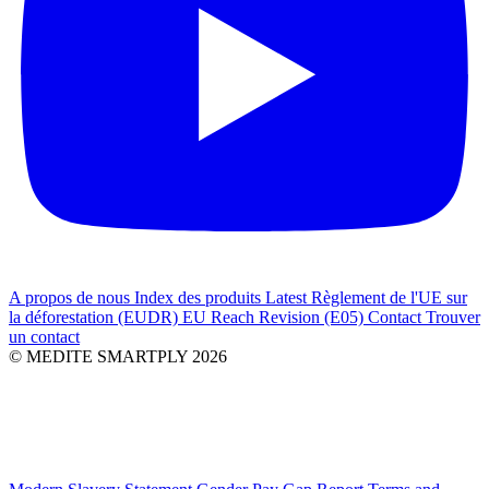
A propos de nous
Index des produits
Latest
Règlement de l'UE sur
la déforestation (EUDR)
EU Reach Revision (E05)
Contact
Trouver
un contact
© MEDITE SMARTPLY 2026