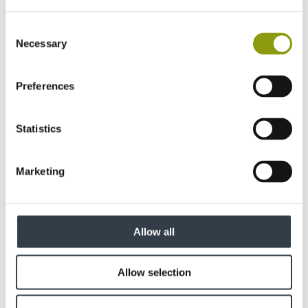
Consent
Necessary
Selection
Comment avez-vous entendu parler de nous ?
Preferences
Statistics
Marketing
Allow all
Allow selection