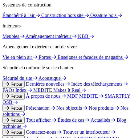
Systèmes de construction
Étanchéité à l'air
Construction hors site
Ossature bois
Intérieurs
Meubles
Aménagement intérieur
KBB
Aménagement extérieur et art de vivre
Vie en plein air
Portes
Enseignes et façades de magasins
Sécurité et conformité sur le chantier
Sécurité du site
Acoustique
Dernières nouvelles
Index des téléchargements
Retour
FAQs Index
MEDITE Makes It Real
À propos de nous
MDF MEDITE
SMARTPLY
Retour
OSB
Présentation
Nos objectifs
Nos produits
Nos
Retour
solutions
Tout afficher
Études de cas
Actualités
Blog
Retour
technique
Contactez-nous
Trouver un interlocuteur
Retour