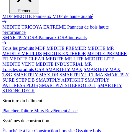
Fermer
MDF MEDITE
Panneaux MDF de haute qualité
MEDITE TRICOYA EXTREME
Panneau de bois haute
performance
SMARTPLY OSB
Panneaux OSB innovants
Tous les produits MDF
MEDITE PREMIER
MEDITE MR
MEDITE MR PLUS
MEDITE EXTERIOR
MEDITE PREMIER
FR
MEDITE CLEAR
MEDITE MR LITE
MEDITE LITE
MEDITE VENT
MEDITE INDUSTRIAL MR
Tous les produits OSB
SMARTPLY MAX
SMARTPLY MAX
T&G
SMARTPLY MAX DB
SMARTPLY ULTIMA
SMARTPLY
SURE STEP DB
SMARTPLY AIRTIGHT
SMARTPLY
PATTRESS PLUS
SMARTPLY SITEPROTECT
SMARTPLY
STRONGDECK
Structure du bâtiment
Plancher
Toiture
Murs
Revêtement à sec
Systèmes de construction
Étanchéité à l'air
Construction hors site
Ossature bois