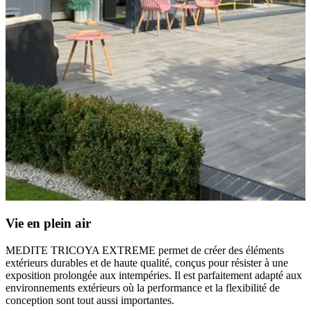
Portes
Enseignes et façades de magasins
Vie en plein air
MEDITE TRICOYA EXTREME est largement utilisé 
MEDITE TRICOYA EXTREME est idéal pour les appl
MEDITE TRICOYA EXTREME permet de créer des éléments
fabrication de portes extérieures haute performance où l
signalétique et de devantures de magasins où l'aspect, la
dimensionnelle et la durabilité sont essentielles pour ga
les performances à long terme sont essentiels dans des
extérieurs durables et de haute qualité, conçus pour résister à une
performances à long terme.
environnements exposés.
exposition prolongée aux intempéries. Il est parfaitement adapté aux
environnements extérieurs où la performance et la flexibilité de
Composants de porte à haute stabilité
Signalétique extérieure durable
conception sont tout aussi importantes.