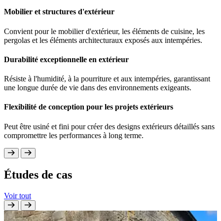
Une stabilité dimensionnelle exceptionnelle permet aux
Convient pour la signalétique, le lettrage et les élément
Mobilier et structures d'extérieur
conserver leur forme et leurs performances dans des co
exposés aux conditions extérieures.
météorologiques changeantes.
Convient pour le mobilier d'extérieur, les éléments de cuisine, les
Support stable pour les finitions
pergolas et les éléments architecturaux exposés aux intempéries.
Performances extérieures à long terme
Offre une excellente base pour les finitions peintes et 
Résiste au gonflement, au rétrécissement et à la dégrad
conservent leur aspect au fil du temps.
Durabilité exceptionnelle en extérieur
garantissant des performances constantes au fil du tem
Applications de haute performance pour les devan
Résiste à l'humidité, à la pourriture et aux intempéries, garantissant
Usinage et finition haut de gamme
magasins
une longue durée de vie dans des environnements exigeants.
Offre une surface de haute qualité adaptée aux finitions
Utilisé dans les devantures de magasins et les environ
Flexibilité de conception pour les projets extérieurs
revêtues pour les applications de portes extérieures.
marque où l'esthétique et la durabilité sont essentielles.
Peut être usiné et fini pour créer des designs extérieurs détaillés sans
compromettre les performances à long terme.
Études de cas
Voir tout