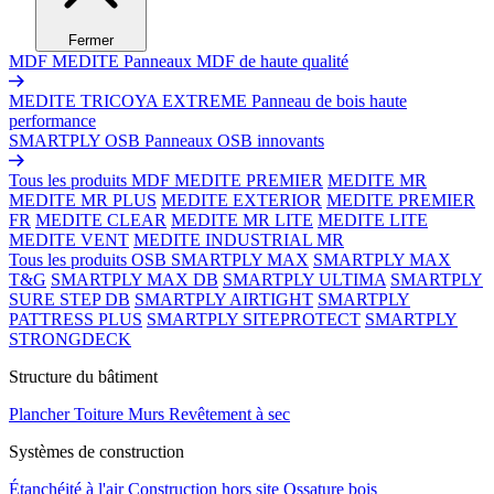
Fermer
MDF MEDITE
Panneaux MDF de haute qualité
MEDITE TRICOYA EXTREME
Panneau de bois haute
performance
SMARTPLY OSB
Panneaux OSB innovants
Tous les produits MDF
MEDITE PREMIER
MEDITE MR
MEDITE MR PLUS
MEDITE EXTERIOR
MEDITE PREMIER
FR
MEDITE CLEAR
MEDITE MR LITE
MEDITE LITE
MEDITE VENT
MEDITE INDUSTRIAL MR
Tous les produits OSB
SMARTPLY MAX
SMARTPLY MAX
T&G
SMARTPLY MAX DB
SMARTPLY ULTIMA
SMARTPLY
SURE STEP DB
SMARTPLY AIRTIGHT
SMARTPLY
PATTRESS PLUS
SMARTPLY SITEPROTECT
SMARTPLY
STRONGDECK
Structure du bâtiment
Plancher
Toiture
Murs
Revêtement à sec
Systèmes de construction
Étanchéité à l'air
Construction hors site
Ossature bois