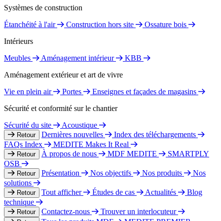
Systèmes de construction
Étanchéité à l'air
Construction hors site
Ossature bois
Intérieurs
Meubles
Aménagement intérieur
KBB
Aménagement extérieur et art de vivre
Vie en plein air
Portes
Enseignes et façades de magasins
Sécurité et conformité sur le chantier
Sécurité du site
Acoustique
Dernières nouvelles
Index des téléchargements
Retour
FAQs Index
MEDITE Makes It Real
À propos de nous
MDF MEDITE
SMARTPLY
Retour
OSB
Présentation
Nos objectifs
Nos produits
Nos
Retour
solutions
Tout afficher
Études de cas
Actualités
Blog
Retour
technique
Contactez-nous
Trouver un interlocuteur
Retour