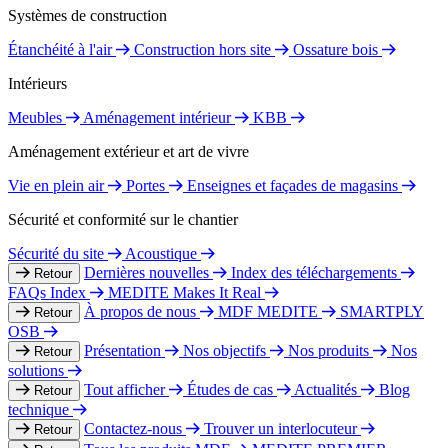
Systèmes de construction
Étanchéité à l'air
Construction hors site
Ossature bois
Intérieurs
Meubles
Aménagement intérieur
KBB
Aménagement extérieur et art de vivre
Vie en plein air
Portes
Enseignes et façades de magasins
Sécurité et conformité sur le chantier
Sécurité du site
Acoustique
Dernières nouvelles
Index des téléchargements
Retour
FAQs Index
MEDITE Makes It Real
À propos de nous
MDF MEDITE
SMARTPLY
Retour
OSB
Présentation
Nos objectifs
Nos produits
Nos
Retour
solutions
Tout afficher
Études de cas
Actualités
Blog
Retour
technique
Contactez-nous
Trouver un interlocuteur
Retour