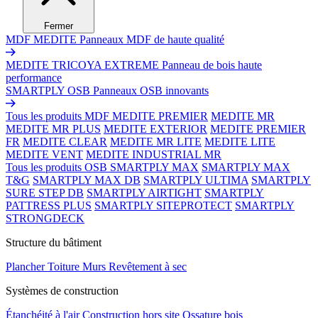
Fermer
MDF MEDITE
Panneaux MDF de haute qualité
MEDITE TRICOYA EXTREME
Panneau de bois haute
performance
SMARTPLY OSB
Panneaux OSB innovants
Tous les produits MDF
MEDITE PREMIER
MEDITE MR
MEDITE MR PLUS
MEDITE EXTERIOR
MEDITE PREMIER
FR
MEDITE CLEAR
MEDITE MR LITE
MEDITE LITE
MEDITE VENT
MEDITE INDUSTRIAL MR
Tous les produits OSB
SMARTPLY MAX
SMARTPLY MAX
T&G
SMARTPLY MAX DB
SMARTPLY ULTIMA
SMARTPLY
SURE STEP DB
SMARTPLY AIRTIGHT
SMARTPLY
PATTRESS PLUS
SMARTPLY SITEPROTECT
SMARTPLY
STRONGDECK
Structure du bâtiment
Plancher
Toiture
Murs
Revêtement à sec
Systèmes de construction
Étanchéité à l'air
Construction hors site
Ossature bois