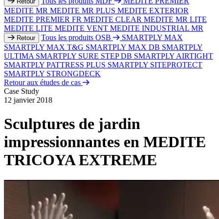
Tous les produits MDF
MEDITE PREMIER
Retour
MEDITE MR
MEDITE MR PLUS
MEDITE EXTERIOR
MEDITE PREMIER FR
MEDITE CLEAR
MEDITE MR LITE
MEDITE LITE
MEDITE VENT
MEDITE INDUSTRIAL MR
Tous les produits OSB
SMARTPLY MAX
Retour
SMARTPLY MAX T&G
SMARTPLY MAX DB
SMARTPLY
ULTIMA
SMARTPLY SURE STEP DB
SMARTPLY AIRTIGHT
SMARTPLY PATTRESS PLUS
SMARTPLY SITEPROTECT
SMARTPLY STRONGDECK
Retour aux études de cas
Case Study
12 janvier 2018
Sculptures de jardin
impressionnantes en MEDITE
TRICOYA EXTREME