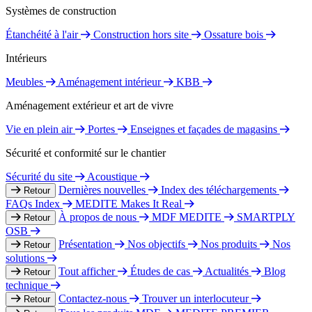
Systèmes de construction
Étanchéité à l'air
Construction hors site
Ossature bois
Intérieurs
Meubles
Aménagement intérieur
KBB
Aménagement extérieur et art de vivre
Vie en plein air
Portes
Enseignes et façades de magasins
Sécurité et conformité sur le chantier
Sécurité du site
Acoustique
Dernières nouvelles
Index des téléchargements
Retour
FAQs Index
MEDITE Makes It Real
À propos de nous
MDF MEDITE
SMARTPLY
Retour
OSB
Présentation
Nos objectifs
Nos produits
Nos
Retour
solutions
Tout afficher
Études de cas
Actualités
Blog
Retour
technique
Contactez-nous
Trouver un interlocuteur
Retour