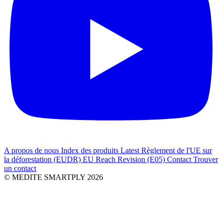
A propos de nous
Index des produits
Latest
Règlement de l'UE sur
la déforestation (EUDR)
EU Reach Revision (E05)
Contact
Trouver
un contact
© MEDITE SMARTPLY 2026