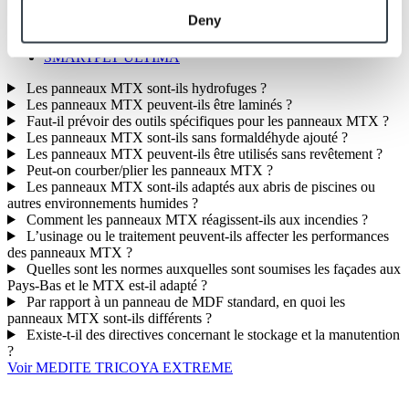
SMARTPLY PATTRESS PLUS
Deny
SMARTPLY SURE STEP DB
SMARTPLY MAX
SMARTPLY ULTIMA
Les panneaux MTX sont-ils hydrofuges ?
Les panneaux MTX peuvent-ils être laminés ?
Faut-il prévoir des outils spécifiques pour les panneaux MTX ?
Les panneaux MTX sont-ils sans formaldéhyde ajouté ?
Les panneaux MTX peuvent-ils être utilisés sans revêtement ?
Peut-on courber/plier les panneaux MTX ?
Les panneaux MTX sont-ils adaptés aux abris de piscines ou
autres environnements humides ?
Comment les panneaux MTX réagissent-ils aux incendies ?
L’usinage ou le traitement peuvent-ils affecter les performances
des panneaux MTX ?
Quelles sont les normes auxquelles sont soumises les façades aux
Pays-Bas et le MTX est-il adapté ?
Par rapport à un panneau de MDF standard, en quoi les
panneaux MTX sont-ils différents ?
Existe-t-il des directives concernant le stockage et la manutention
?
Voir MEDITE TRICOYA EXTREME