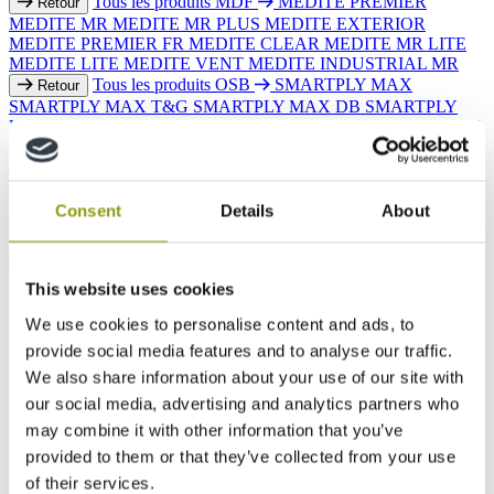
Tous les produits MDF
MEDITE PREMIER
Retour
MEDITE MR
MEDITE MR PLUS
MEDITE EXTERIOR
MEDITE PREMIER FR
MEDITE CLEAR
MEDITE MR LITE
MEDITE LITE
MEDITE VENT
MEDITE INDUSTRIAL MR
Tous les produits OSB
SMARTPLY MAX
Retour
SMARTPLY MAX T&G
SMARTPLY MAX DB
SMARTPLY
ULTIMA
SMARTPLY SURE STEP DB
SMARTPLY AIRTIGHT
SMARTPLY PATTRESS PLUS
SMARTPLY SITEPROTECT
SMARTPLY STRONGDECK
FAQs Index
Consent
Details
About
This website uses cookies
We use cookies to personalise content and ads, to
provide social media features and to analyse our traffic.
We also share information about your use of our site with
our social media, advertising and analytics partners who
may combine it with other information that you’ve
provided to them or that they’ve collected from your use
of their services.