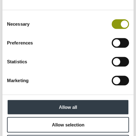
Consent
Necessary
Selection
Preferences
Statistics
Tous les produits
Marketing
MEDITE LITE
MEDITE VENT
MEDITE EXTERIOR
MEDITE CLEAR
MEDITE MR
Allow all
MEDITE PREMIER FR
MEDITE PREMIER
MEDITE TRICOYA EXTREME
Allow selection
SMARTPLY STRONGDECK
SMARTPLY SITEPROTECT