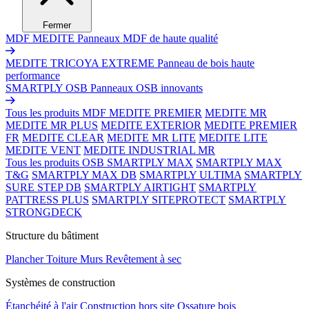
Fermer
MDF MEDITE
Panneaux MDF de haute qualité
MEDITE TRICOYA EXTREME
Panneau de bois haute
performance
SMARTPLY OSB
Panneaux OSB innovants
Tous les produits MDF
MEDITE PREMIER
MEDITE MR
MEDITE MR PLUS
MEDITE EXTERIOR
MEDITE PREMIER
FR
MEDITE CLEAR
MEDITE MR LITE
MEDITE LITE
MEDITE VENT
MEDITE INDUSTRIAL MR
Tous les produits OSB
SMARTPLY MAX
SMARTPLY MAX
T&G
SMARTPLY MAX DB
SMARTPLY ULTIMA
SMARTPLY
SURE STEP DB
SMARTPLY AIRTIGHT
SMARTPLY
PATTRESS PLUS
SMARTPLY SITEPROTECT
SMARTPLY
STRONGDECK
Structure du bâtiment
Plancher
Toiture
Murs
Revêtement à sec
Systèmes de construction
Étanchéité à l'air
Construction hors site
Ossature bois