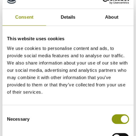
Tous les produits MDF
MEDITE PREMIER
Retour
MEDITE MR
MEDITE MR PLUS
MEDITE EXTERIOR
MEDITE PREMIER FR
MEDITE CLEAR
MEDITE MR LITE
Consent
Details
About
MEDITE LITE
MEDITE VENT
MEDITE INDUSTRIAL MR
Tous les produits OSB
SMARTPLY MAX
Retour
SMARTPLY MAX T&G
SMARTPLY MAX DB
SMARTPLY
ULTIMA
SMARTPLY SURE STEP DB
SMARTPLY AIRTIGHT
This website uses cookies
SMARTPLY PATTRESS PLUS
SMARTPLY SITEPROTECT
SMARTPLY STRONGDECK
We use cookies to personalise content and ads, to
provide social media features and to analyse our traffic.
FAQs Index
We also share information about your use of our site with
our social media, advertising and analytics partners who
may combine it with other information that you’ve
provided to them or that they’ve collected from your use
of their services.
Consent
Necessary
Selection