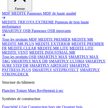
Fermer
MDF MEDITE
Panneaux MDF de haute qualité
MEDITE TRICOYA EXTREME
Panneau de bois haute
performance
SMARTPLY OSB
Panneaux OSB innovants
Tous les produits MDF
MEDITE PREMIER
MEDITE MR
MEDITE MR PLUS
MEDITE EXTERIOR
MEDITE PREMIER
FR
MEDITE CLEAR
MEDITE MR LITE
MEDITE LITE
MEDITE VENT
MEDITE INDUSTRIAL MR
Tous les produits OSB
SMARTPLY MAX
SMARTPLY MAX
T&G
SMARTPLY MAX DB
SMARTPLY ULTIMA
SMARTPLY
SURE STEP DB
SMARTPLY AIRTIGHT
SMARTPLY
PATTRESS PLUS
SMARTPLY SITEPROTECT
SMARTPLY
STRONGDECK
Structure du bâtiment
Plancher
Toiture
Murs
Revêtement à sec
Systèmes de construction
Étanchéité à l'air
Construction hors site
Ossature bois