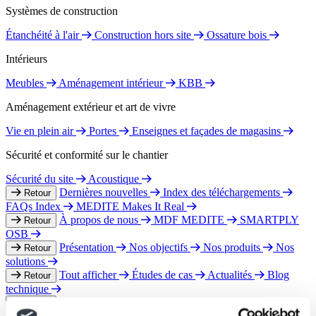
Systèmes de construction
Étanchéité à l'air
Construction hors site
Ossature bois
Intérieurs
Meubles
Aménagement intérieur
KBB
Aménagement extérieur et art de vivre
Vie en plein air
Portes
Enseignes et façades de magasins
Sécurité et conformité sur le chantier
Sécurité du site
Acoustique
Dernières nouvelles
Index des téléchargements
Retour
FAQs Index
MEDITE Makes It Real
À propos de nous
MDF MEDITE
SMARTPLY
Retour
OSB
Présentation
Nos objectifs
Nos produits
Nos
Retour
solutions
Tout afficher
Études de cas
Actualités
Blog
Retour
technique
Contactez-nous
Trouver un interlocuteur
Retour