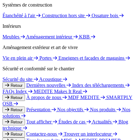
Systèmes de construction
Étanchéité à l'air
Construction hors site
Ossature bois
Intérieurs
Meubles
Aménagement intérieur
KBB
Aménagement extérieur et art de vivre
Vie en plein air
Portes
Enseignes et façades de magasins
Sécurité et conformité sur le chantier
Sécurité du site
Acoustique
Dernières nouvelles
Index des téléchargements
Retour
FAQs Index
MEDITE Makes It Real
À propos de nous
MDF MEDITE
SMARTPLY
Retour
OSB
Présentation
Nos objectifs
Nos produits
Nos
Retour
solutions
Tout afficher
Études de cas
Actualités
Blog
Retour
technique
Contactez-nous
Trouver un interlocuteur
Retour