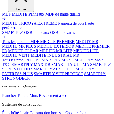
Fermer
MDF MEDITE
Panneaux MDF de haute qualité
MEDITE TRICOYA EXTREME
Panneau de bois haute
performance
SMARTPLY OSB
Panneaux OSB innovants
Tous les produits MDF
MEDITE PREMIER
MEDITE MR
MEDITE MR PLUS
MEDITE EXTERIOR
MEDITE PREMIER
FR
MEDITE CLEAR
MEDITE MR LITE
MEDITE LITE
MEDITE VENT
MEDITE INDUSTRIAL MR
Tous les produits OSB
SMARTPLY MAX
SMARTPLY MAX
T&G
SMARTPLY MAX DB
SMARTPLY ULTIMA
SMARTPLY
SURE STEP DB
SMARTPLY AIRTIGHT
SMARTPLY
PATTRESS PLUS
SMARTPLY SITEPROTECT
SMARTPLY
STRONGDECK
Structure du bâtiment
Plancher
Toiture
Murs
Revêtement à sec
Systèmes de construction
Étanchéité à l'air
Construction hors site
Ossature bois