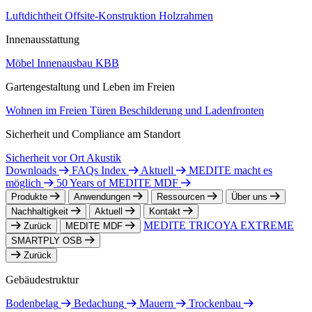
Luftdichtheit
Offsite-Konstruktion
Holzrahmen
Innenausstattung
Möbel
Innenausbau
KBB
Gartengestaltung und Leben im Freien
Wohnen im Freien
Türen
Beschilderung und Ladenfronten
Sicherheit und Compliance am Standort
Sicherheit vor Ort
Akustik
Downloads
FAQs Index
Aktuell
MEDITE macht es
möglich
50 Years of MEDITE MDF
Produkte
Anwendungen
Ressourcen
Über uns
Nachhaltigkeit
Aktuell
Kontakt
MEDITE TRICOYA EXTREME
Zurück
MEDITE MDF
SMARTPLY OSB
Zurück
Gebäudestruktur
Bodenbelag
Bedachung
Mauern
Trockenbau