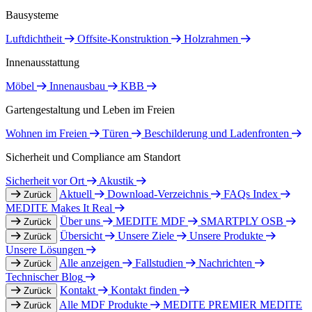
Bausysteme
Luftdichtheit
Offsite-Konstruktion
Holzrahmen
Innenausstattung
Möbel
Innenausbau
KBB
Gartengestaltung und Leben im Freien
Wohnen im Freien
Türen
Beschilderung und Ladenfronten
Sicherheit und Compliance am Standort
Sicherheit vor Ort
Akustik
Aktuell
Download-Verzeichnis
FAQs Index
Zurück
MEDITE Makes It Real
Über uns
MEDITE MDF
SMARTPLY OSB
Zurück
Übersicht
Unsere Ziele
Unsere Produkte
Zurück
Unsere Lösungen
Alle anzeigen
Fallstudien
Nachrichten
Zurück
Technischer Blog
Kontakt
Kontakt finden
Zurück
Alle MDF Produkte
MEDITE PREMIER
MEDITE
Zurück