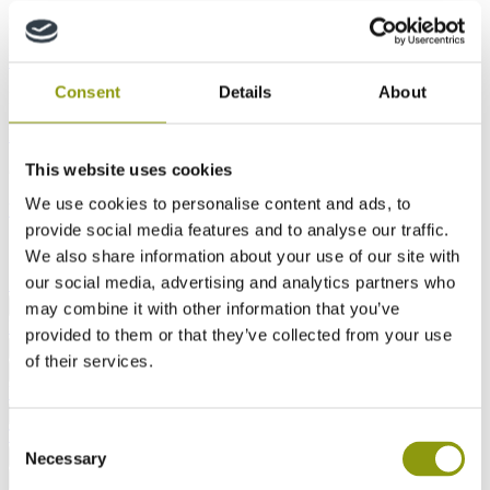
Bausysteme
Luftdichtheit
Offsite-Konstruktion
Holzrahmen
Consent
Details
About
Innenausstattung
Möbel
Innenausbau
KBB
This website uses cookies
Gartengestaltung und Leben im Freien
We use cookies to personalise content and ads, to
Wohnen im Freien
Türen
Beschilderung und Ladenfronten
provide social media features and to analyse our traffic.
Sicherheit und Compliance am Standort
We also share information about your use of our site with
our social media, advertising and analytics partners who
Sicherheit vor Ort
Akustik
Aktuell
Download-Verzeichnis
FAQs Index
Zurück
may combine it with other information that you’ve
MEDITE Makes It Real
provided to them or that they’ve collected from your use
Über uns
MEDITE MDF
SMARTPLY OSB
Zurück
of their services.
Übersicht
Unsere Ziele
Unsere Produkte
Zurück
Unsere Lösungen
Alle anzeigen
Fallstudien
Nachrichten
Zurück
Technischer Blog
Consent
Kontakt
Kontakt finden
Zurück
Necessary
Selection
Alle MDF Produkte
MEDITE PREMIER
MEDITE
Zurück