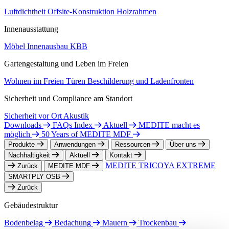
Luftdichtheit
Offsite-Konstruktion
Holzrahmen
Innenausstattung
Möbel
Innenausbau
KBB
Gartengestaltung und Leben im Freien
Wohnen im Freien
Türen
Beschilderung und Ladenfronten
Sicherheit und Compliance am Standort
Sicherheit vor Ort
Akustik
Downloads
FAQs Index
Aktuell
MEDITE macht es
möglich
50 Years of MEDITE MDF
Produkte
Anwendungen
Ressourcen
Über uns
Nachhaltigkeit
Aktuell
Kontakt
MEDITE TRICOYA EXTREME
Zurück
MEDITE MDF
SMARTPLY OSB
Zurück
Gebäudestruktur
Bodenbelag
Bedachung
Mauern
Trockenbau