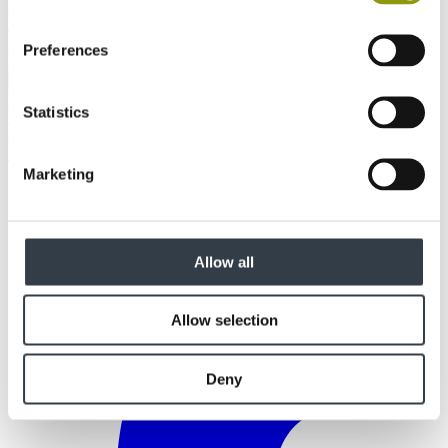
MR
MEDITE MR PLUS
MEDITE EXTERIOR
MEDITE
PREMIER FR
MEDITE CLEAR
MEDITE MR LITE
MEDITE
LITE
MEDITE VENT
MEDITE INDUSTRIAL MR
MEDITE
Preferences
WIDE
MEDITE MR WIDE
Alle OSB producten
SMARTPLY MAX
Terug
SMARTPLY MAX T&G
SMARTPLY MAX DB
SMARTPLY
Statistics
ULTIMA
SMARTPLY SURE STEP DB
SMARTPLY AIRTIGHT
SMARTPLY PATTRESS PLUS
SMARTPLY SITEPROTECT
SMARTPLY STRONGDECK
Marketing
BEYOND THE BOARD PODCAST
Allow all
Allow selection
Deny