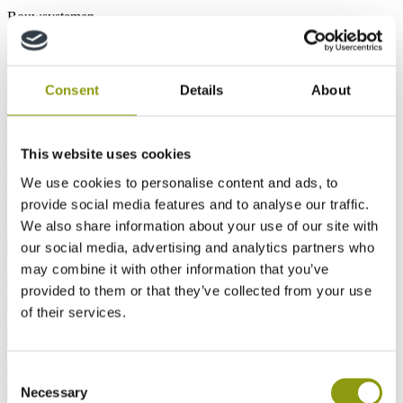
Bouwsystemen
Luchtdichtheid
Offsite bouw
Houten frame
Interieurs
Consent
Details
About
Meubilair
Interieur
KBB
Buitenontwerp en -leven
This website uses cookies
Buitenleven
Deuren
Bewegwijzering en winkelpuien
We use cookies to personalise content and ads, to
Veiligheid en naleving op de bouwplaats
provide social media features and to analyse our traffic.
We also share information about your use of our site with
Veiligheid op de site
Akoestisch
our social media, advertising and analytics partners who
Laatste
Downloads-index
FAQs Index
Terug
MEDITE Makes It Real
may combine it with other information that you’ve
Over ons
MEDITE MDF
SMARTPLY OSB
Terug
provided to them or that they’ve collected from your use
Overzicht
Onze doelstellingen
Onze producten
Terug
of their services.
Onze oplossingen
Alles bekijken
Casestudy's
Nieuws
Technisch
Terug
blog
Neem contact met ons op
Zoek een contactpersoon
Consent
Terug
Alle MDF producten
MEDITE PREMIER
MEDITE
Necessary
Terug
Selection