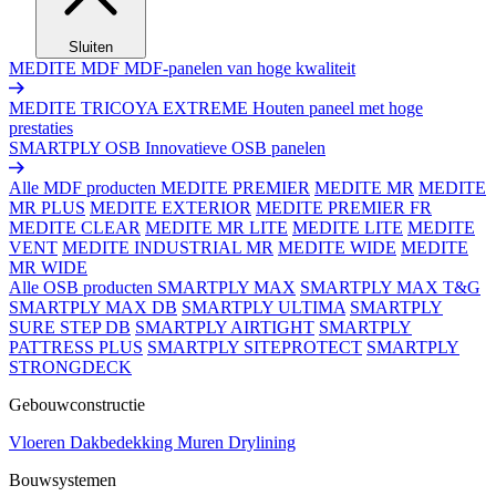
Sluiten
MEDITE MDF
MDF-panelen van hoge kwaliteit
MEDITE TRICOYA EXTREME
Houten paneel met hoge
prestaties
SMARTPLY OSB
Innovatieve OSB panelen
Alle MDF producten
MEDITE PREMIER
MEDITE MR
MEDITE
MR PLUS
MEDITE EXTERIOR
MEDITE PREMIER FR
MEDITE CLEAR
MEDITE MR LITE
MEDITE LITE
MEDITE
VENT
MEDITE INDUSTRIAL MR
MEDITE WIDE
MEDITE
MR WIDE
Alle OSB producten
SMARTPLY MAX
SMARTPLY MAX T&G
SMARTPLY MAX DB
SMARTPLY ULTIMA
SMARTPLY
SURE STEP DB
SMARTPLY AIRTIGHT
SMARTPLY
PATTRESS PLUS
SMARTPLY SITEPROTECT
SMARTPLY
STRONGDECK
Gebouwconstructie
Vloeren
Dakbedekking
Muren
Drylining
Bouwsystemen