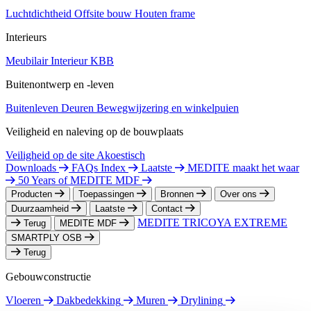
Luchtdichtheid
Offsite bouw
Houten frame
Interieurs
Meubilair
Interieur
KBB
Buitenontwerp en -leven
Buitenleven
Deuren
Bewegwijzering en winkelpuien
Veiligheid en naleving op de bouwplaats
Veiligheid op de site
Akoestisch
Downloads
FAQs Index
Laatste
MEDITE maakt het waar
50 Years of MEDITE MDF
Producten
Toepassingen
Bronnen
Over ons
Duurzaamheid
Laatste
Contact
MEDITE TRICOYA EXTREME
Terug
MEDITE MDF
SMARTPLY OSB
Terug
Gebouwconstructie
Vloeren
Dakbedekking
Muren
Drylining