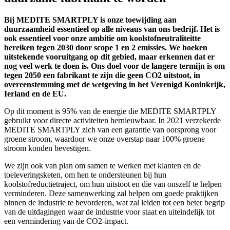
Bij MEDITE SMARTPLY is onze toewijding aan
duurzaamheid essentieel op alle niveaus van ons bedrijf. Het is
ook essentieel voor onze ambitie om koolstofneutraliteitte
bereiken tegen 2030 door scope 1 en 2 emissies. We boeken
uitstekende vooruitgang op dit gebied, maar erkennen dat er
nog veel werk te doen is. Ons doel voor de langere termijn is om
tegen 2050 een fabrikant te zijn die geen CO2 uitstoot, in
overeenstemming met de wetgeving in het Verenigd Koninkrijk,
Ierland en de EU.
Op dit moment is 95% van de energie die MEDITE SMARTPLY
gebruikt voor directe activiteiten hernieuwbaar. In 2021 verzekerde
MEDITE SMARTPLY zich van een garantie van oorsprong voor
groene stroom, waardoor we onze overstap naar 100% groene
stroom konden bevestigen.
We zijn ook van plan om samen te werken met klanten en de
toeleveringsketen, om hen te ondersteunen bij hun
koolstofreductietraject, om hun uitstoot en die van onszelf te helpen
verminderen. Deze samenwerking zal helpen om goede praktijken
binnen de industrie te bevorderen, wat zal leiden tot een beter begrip
van de uitdagingen waar de industrie voor staat en uiteindelijk tot
een vermindering van de CO2-impact.