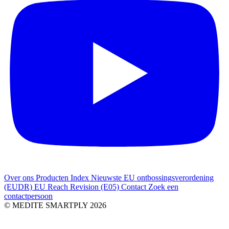
Over ons
Producten Index
Nieuwste
EU ontbossingsverordening
(EUDR)
EU Reach Revision (E05)
Contact
Zoek een
contactpersoon
© MEDITE SMARTPLY 2026