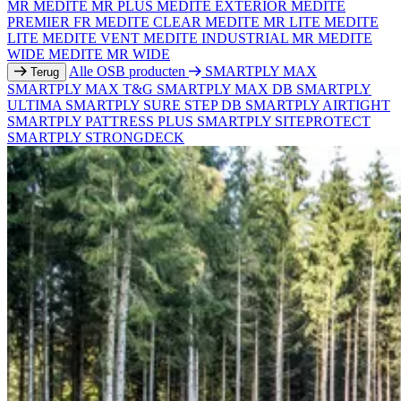
MR
MEDITE MR PLUS
MEDITE EXTERIOR
MEDITE
PREMIER FR
MEDITE CLEAR
MEDITE MR LITE
MEDITE
LITE
MEDITE VENT
MEDITE INDUSTRIAL MR
MEDITE
WIDE
MEDITE MR WIDE
Alle OSB producten
SMARTPLY MAX
Terug
SMARTPLY MAX T&G
SMARTPLY MAX DB
SMARTPLY
ULTIMA
SMARTPLY SURE STEP DB
SMARTPLY AIRTIGHT
SMARTPLY PATTRESS PLUS
SMARTPLY SITEPROTECT
SMARTPLY STRONGDECK