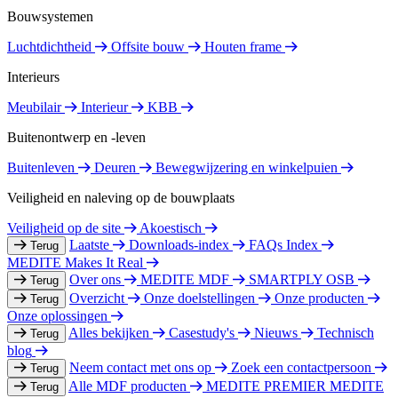
Bouwsystemen
Luchtdichtheid
Offsite bouw
Houten frame
Interieurs
Meubilair
Interieur
KBB
Buitenontwerp en -leven
Buitenleven
Deuren
Bewegwijzering en winkelpuien
Veiligheid en naleving op de bouwplaats
Veiligheid op de site
Akoestisch
Laatste
Downloads-index
FAQs Index
Terug
MEDITE Makes It Real
Over ons
MEDITE MDF
SMARTPLY OSB
Terug
Overzicht
Onze doelstellingen
Onze producten
Terug
Onze oplossingen
Alles bekijken
Casestudy's
Nieuws
Technisch
Terug
blog
Neem contact met ons op
Zoek een contactpersoon
Terug
Alle MDF producten
MEDITE PREMIER
MEDITE
Terug