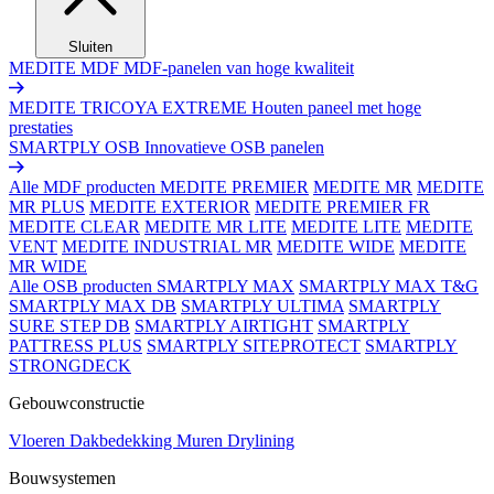
Sluiten
MEDITE MDF
MDF-panelen van hoge kwaliteit
MEDITE TRICOYA EXTREME
Houten paneel met hoge
prestaties
SMARTPLY OSB
Innovatieve OSB panelen
Alle MDF producten
MEDITE PREMIER
MEDITE MR
MEDITE
MR PLUS
MEDITE EXTERIOR
MEDITE PREMIER FR
MEDITE CLEAR
MEDITE MR LITE
MEDITE LITE
MEDITE
VENT
MEDITE INDUSTRIAL MR
MEDITE WIDE
MEDITE
MR WIDE
Alle OSB producten
SMARTPLY MAX
SMARTPLY MAX T&G
SMARTPLY MAX DB
SMARTPLY ULTIMA
SMARTPLY
SURE STEP DB
SMARTPLY AIRTIGHT
SMARTPLY
PATTRESS PLUS
SMARTPLY SITEPROTECT
SMARTPLY
STRONGDECK
Gebouwconstructie
Vloeren
Dakbedekking
Muren
Drylining
Bouwsystemen