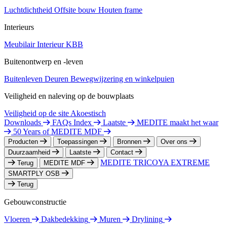
Luchtdichtheid
Offsite bouw
Houten frame
Interieurs
Meubilair
Interieur
KBB
Buitenontwerp en -leven
Buitenleven
Deuren
Bewegwijzering en winkelpuien
Veiligheid en naleving op de bouwplaats
Veiligheid op de site
Akoestisch
Downloads
FAQs Index
Laatste
MEDITE maakt het waar
50 Years of MEDITE MDF
Producten
Toepassingen
Bronnen
Over ons
Duurzaamheid
Laatste
Contact
MEDITE TRICOYA EXTREME
Terug
MEDITE MDF
SMARTPLY OSB
Terug
Gebouwconstructie
Vloeren
Dakbedekking
Muren
Drylining