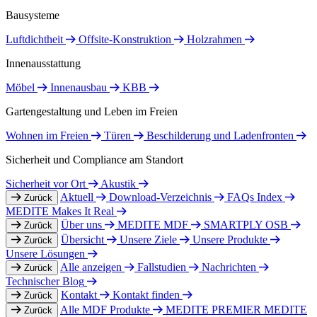
Bausysteme
Luftdichtheit
Offsite-Konstruktion
Holzrahmen
Innenausstattung
Möbel
Innenausbau
KBB
Gartengestaltung und Leben im Freien
Wohnen im Freien
Türen
Beschilderung und Ladenfronten
Sicherheit und Compliance am Standort
Sicherheit vor Ort
Akustik
Aktuell
Download-Verzeichnis
FAQs Index
Zurück
MEDITE Makes It Real
Über uns
MEDITE MDF
SMARTPLY OSB
Zurück
Übersicht
Unsere Ziele
Unsere Produkte
Zurück
Unsere Lösungen
Alle anzeigen
Fallstudien
Nachrichten
Zurück
Technischer Blog
Kontakt
Kontakt finden
Zurück
Alle MDF Produkte
MEDITE PREMIER
MEDITE
Zurück