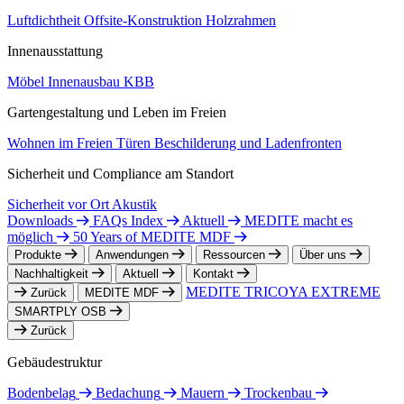
Luftdichtheit
Offsite-Konstruktion
Holzrahmen
Innenausstattung
Möbel
Innenausbau
KBB
Gartengestaltung und Leben im Freien
Wohnen im Freien
Türen
Beschilderung und Ladenfronten
Sicherheit und Compliance am Standort
Sicherheit vor Ort
Akustik
Downloads
FAQs Index
Aktuell
MEDITE macht es
möglich
50 Years of MEDITE MDF
Produkte
Anwendungen
Ressourcen
Über uns
Nachhaltigkeit
Aktuell
Kontakt
MEDITE TRICOYA EXTREME
Zurück
MEDITE MDF
SMARTPLY OSB
Zurück
Gebäudestruktur
Bodenbelag
Bedachung
Mauern
Trockenbau