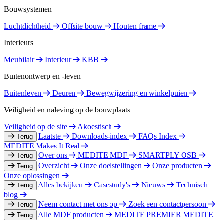
Bouwsystemen
Luchtdichtheid
Offsite bouw
Houten frame
Interieurs
Meubilair
Interieur
KBB
Buitenontwerp en -leven
Buitenleven
Deuren
Bewegwijzering en winkelpuien
Veiligheid en naleving op de bouwplaats
Veiligheid op de site
Akoestisch
Laatste
Downloads-index
FAQs Index
Terug
MEDITE Makes It Real
Over ons
MEDITE MDF
SMARTPLY OSB
Terug
Overzicht
Onze doelstellingen
Onze producten
Terug
Onze oplossingen
Alles bekijken
Casestudy's
Nieuws
Technisch
Terug
blog
Neem contact met ons op
Zoek een contactpersoon
Terug
Alle MDF producten
MEDITE PREMIER
MEDITE
Terug