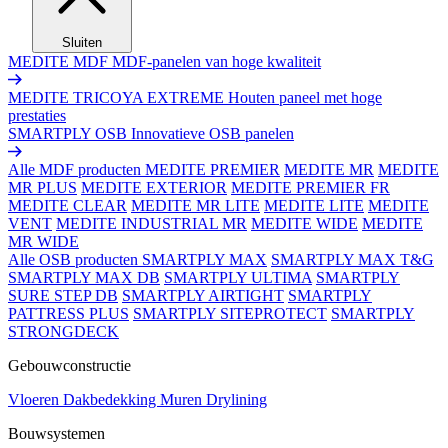
Sluiten
MEDITE MDF
MDF-panelen van hoge kwaliteit
MEDITE TRICOYA EXTREME
Houten paneel met hoge
prestaties
SMARTPLY OSB
Innovatieve OSB panelen
Alle MDF producten
MEDITE PREMIER
MEDITE MR
MEDITE
MR PLUS
MEDITE EXTERIOR
MEDITE PREMIER FR
MEDITE CLEAR
MEDITE MR LITE
MEDITE LITE
MEDITE
VENT
MEDITE INDUSTRIAL MR
MEDITE WIDE
MEDITE
MR WIDE
Alle OSB producten
SMARTPLY MAX
SMARTPLY MAX T&G
SMARTPLY MAX DB
SMARTPLY ULTIMA
SMARTPLY
SURE STEP DB
SMARTPLY AIRTIGHT
SMARTPLY
PATTRESS PLUS
SMARTPLY SITEPROTECT
SMARTPLY
STRONGDECK
Gebouwconstructie
Vloeren
Dakbedekking
Muren
Drylining
Bouwsystemen