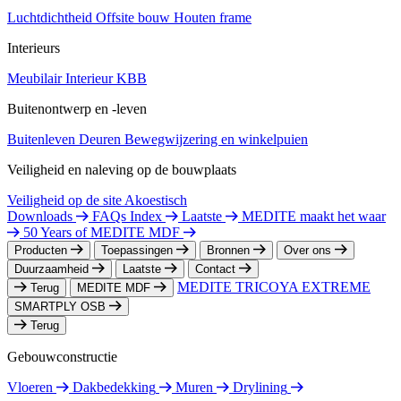
Luchtdichtheid
Offsite bouw
Houten frame
Interieurs
Meubilair
Interieur
KBB
Buitenontwerp en -leven
Buitenleven
Deuren
Bewegwijzering en winkelpuien
Veiligheid en naleving op de bouwplaats
Veiligheid op de site
Akoestisch
Downloads
FAQs Index
Laatste
MEDITE maakt het waar
50 Years of MEDITE MDF
Producten
Toepassingen
Bronnen
Over ons
Duurzaamheid
Laatste
Contact
MEDITE TRICOYA EXTREME
Terug
MEDITE MDF
SMARTPLY OSB
Terug
Gebouwconstructie
Vloeren
Dakbedekking
Muren
Drylining