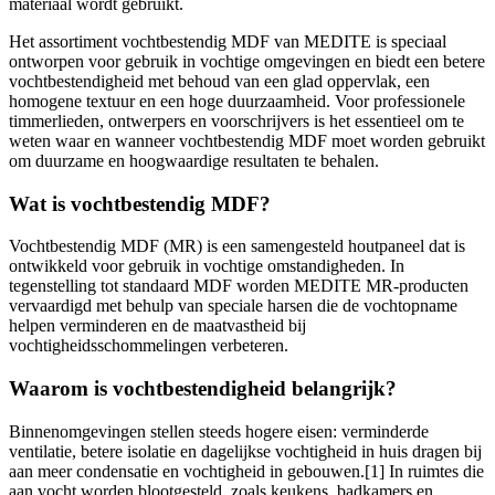
materiaal wordt gebruikt.
Het assortiment vochtbestendig MDF van MEDITE is speciaal
ontworpen voor gebruik in vochtige omgevingen en biedt een betere
vochtbestendigheid met behoud van een glad oppervlak, een
homogene textuur en een hoge duurzaamheid. Voor professionele
timmerlieden, ontwerpers en voorschrijvers is het essentieel om te
weten waar en wanneer vochtbestendig MDF moet worden gebruikt
om duurzame en hoogwaardige resultaten te behalen.
Wat is vochtbestendig MDF?
Vochtbestendig MDF (MR) is een samengesteld houtpaneel dat is
ontwikkeld voor gebruik in vochtige omstandigheden. In
tegenstelling tot standaard MDF worden MEDITE MR-producten
vervaardigd met behulp van speciale harsen die de vochtopname
helpen verminderen en de maatvastheid bij
vochtigheidsschommelingen verbeteren.
Waarom is vochtbestendigheid belangrijk?
Binnenomgevingen stellen steeds hogere eisen: verminderde
ventilatie, betere isolatie en dagelijkse vochtigheid in huis dragen bij
aan meer condensatie en vochtigheid in gebouwen.[1] In ruimtes die
aan vocht worden blootgesteld, zoals keukens, badkamers en