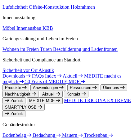
Luftdichtheit
Offsite-Konstruktion
Holzrahmen
Innenausstattung
Möbel
Innenausbau
KBB
Gartengestaltung und Leben im Freien
Wohnen im Freien
Türen
Beschilderung und Ladenfronten
Sicherheit und Compliance am Standort
Sicherheit vor Ort
Akustik
Downloads
FAQs Index
Aktuell
MEDITE macht es
möglich
50 Years of MEDITE MDF
Produkte
Anwendungen
Ressourcen
Über uns
Nachhaltigkeit
Aktuell
Kontakt
MEDITE TRICOYA EXTREME
Zurück
MEDITE MDF
SMARTPLY OSB
Zurück
Gebäudestruktur
Bodenbelag
Bedachung
Mauern
Trockenbau