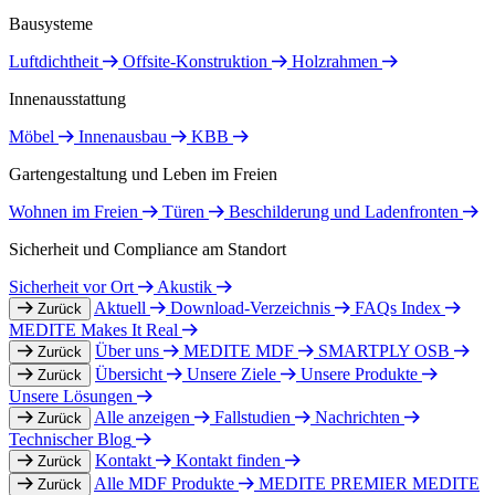
Bausysteme
Luftdichtheit
Offsite-Konstruktion
Holzrahmen
Innenausstattung
Möbel
Innenausbau
KBB
Gartengestaltung und Leben im Freien
Wohnen im Freien
Türen
Beschilderung und Ladenfronten
Sicherheit und Compliance am Standort
Sicherheit vor Ort
Akustik
Aktuell
Download-Verzeichnis
FAQs Index
Zurück
MEDITE Makes It Real
Über uns
MEDITE MDF
SMARTPLY OSB
Zurück
Übersicht
Unsere Ziele
Unsere Produkte
Zurück
Unsere Lösungen
Alle anzeigen
Fallstudien
Nachrichten
Zurück
Technischer Blog
Kontakt
Kontakt finden
Zurück
Alle MDF Produkte
MEDITE PREMIER
MEDITE
Zurück