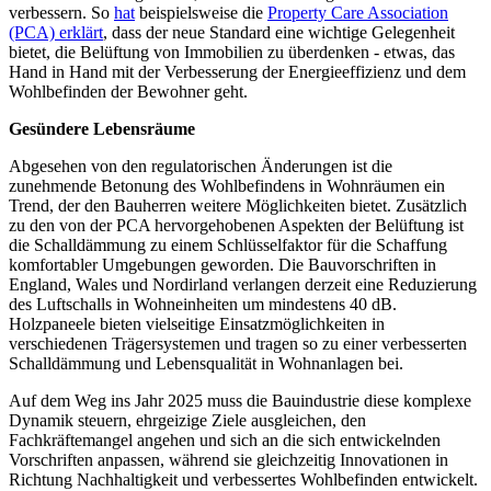
verbessern. So
hat
beispielsweise die
Property Care Association
(PCA) erklärt
, dass der neue Standard eine wichtige Gelegenheit
bietet, die Belüftung von Immobilien zu überdenken - etwas, das
Hand in Hand mit der Verbesserung der Energieeffizienz und dem
Wohlbefinden der Bewohner geht.
Gesündere Lebensräume
Abgesehen von den regulatorischen Änderungen ist die
zunehmende Betonung des Wohlbefindens in Wohnräumen ein
Trend, der den Bauherren weitere Möglichkeiten bietet. Zusätzlich
zu den von der PCA hervorgehobenen Aspekten der Belüftung ist
die Schalldämmung zu einem Schlüsselfaktor für die Schaffung
komfortabler Umgebungen geworden. Die Bauvorschriften in
England, Wales und Nordirland verlangen derzeit eine Reduzierung
des Luftschalls in Wohneinheiten um mindestens 40 dB.
Holzpaneele bieten vielseitige Einsatzmöglichkeiten in
verschiedenen Trägersystemen und tragen so zu einer verbesserten
Schalldämmung und Lebensqualität in Wohnanlagen bei.
Auf dem Weg ins Jahr 2025 muss die Bauindustrie diese komplexe
Dynamik steuern, ehrgeizige Ziele ausgleichen, den
Fachkräftemangel angehen und sich an die sich entwickelnden
Vorschriften anpassen, während sie gleichzeitig Innovationen in
Richtung Nachhaltigkeit und verbessertes Wohlbefinden entwickelt.