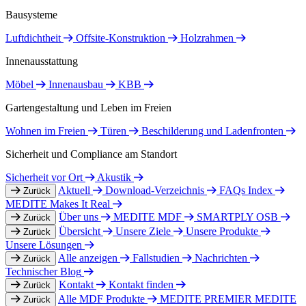
Bausysteme
Luftdichtheit
Offsite-Konstruktion
Holzrahmen
Innenausstattung
Möbel
Innenausbau
KBB
Gartengestaltung und Leben im Freien
Wohnen im Freien
Türen
Beschilderung und Ladenfronten
Sicherheit und Compliance am Standort
Sicherheit vor Ort
Akustik
Aktuell
Download-Verzeichnis
FAQs Index
Zurück
MEDITE Makes It Real
Über uns
MEDITE MDF
SMARTPLY OSB
Zurück
Übersicht
Unsere Ziele
Unsere Produkte
Zurück
Unsere Lösungen
Alle anzeigen
Fallstudien
Nachrichten
Zurück
Technischer Blog
Kontakt
Kontakt finden
Zurück
Alle MDF Produkte
MEDITE PREMIER
MEDITE
Zurück