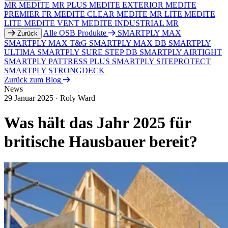
MR
MEDITE MR PLUS
MEDITE EXTERIOR
MEDITE
PREMIER FR
MEDITE CLEAR
MEDITE MR LITE
MEDITE
LITE
MEDITE VENT
MEDITE INDUSTRIAL MR
Alle OSB Produkte
SMARTPLY MAX
Zurück
SMARTPLY MAX T&G
SMARTPLY MAX DB
SMARTPLY
ULTIMA
SMARTPLY SURE STEP DB
SMARTPLY AIRTIGHT
SMARTPLY PATTRESS PLUS
SMARTPLY SITEPROTECT
SMARTPLY STRONGDECK
Zurück zum Blog
News
29 Januar 2025
·
Roly Ward
Was hält das Jahr 2025 für
britische Hausbauer bereit?