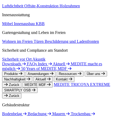
Luftdichtheit
Offsite-Konstruktion
Holzrahmen
Innenausstattung
Möbel
Innenausbau
KBB
Gartengestaltung und Leben im Freien
Wohnen im Freien
Türen
Beschilderung und Ladenfronten
Sicherheit und Compliance am Standort
Sicherheit vor Ort
Akustik
Downloads
FAQs Index
Aktuell
MEDITE macht es
möglich
50 Years of MEDITE MDF
Produkte
Anwendungen
Ressourcen
Über uns
Nachhaltigkeit
Aktuell
Kontakt
MEDITE TRICOYA EXTREME
Zurück
MEDITE MDF
SMARTPLY OSB
Zurück
Gebäudestruktur
Bodenbelag
Bedachung
Mauern
Trockenbau