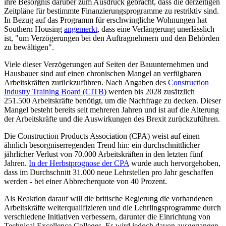
ihre Besorgnis darüber zum Ausdruck gebracht, dass die derzeitigen
Zeitpläne für bestimmte Finanzierungsprogramme zu restriktiv sind.
In Bezug auf das Programm für erschwingliche Wohnungen hat
Southern Housing
angemerkt
, dass eine Verlängerung unerlässlich
ist, "um Verzögerungen bei den Auftragnehmern und den Behörden
zu bewältigen".
Viele dieser Verzögerungen auf Seiten der Bauunternehmen und
Hausbauer sind auf einen chronischen Mangel an verfügbaren
Arbeitskräften zurückzuführen. Nach Angaben des
Construction
Industry Training Board (CITB
) werden bis 2028 zusätzlich
251.500 Arbeitskräfte benötigt, um die Nachfrage zu decken. Dieser
Mangel besteht bereits seit mehreren Jahren und ist auf die Alterung
der Arbeitskräfte und die Auswirkungen des Brexit zurückzuführen.
Die Construction Products Association (CPA) weist auf einen
ähnlich besorgniserregenden Trend hin: ein durchschnittlicher
jährlicher Verlust von 70.000 Arbeitskräften in den letzten fünf
Jahren.
In der Herbstprognose der CPA
wurde auch hervorgehoben,
dass im Durchschnitt 31.000 neue Lehrstellen pro Jahr geschaffen
werden - bei einer Abbrecherquote von 40 Prozent.
Als Reaktion darauf will die britische Regierung die vorhandenen
Arbeitskräfte weiterqualifizieren und die Lehrlingsprogramme durch
verschiedene Initiativen verbessern, darunter die Einrichtung von
Technical Excellence Colleges. Es wird jedoch davon ausgegangen,