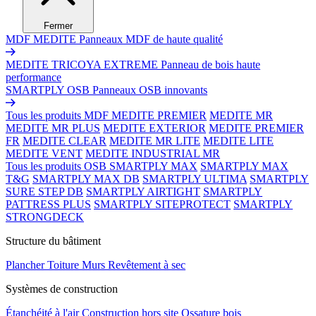
Fermer
MDF MEDITE
Panneaux MDF de haute qualité
MEDITE TRICOYA EXTREME
Panneau de bois haute
performance
SMARTPLY OSB
Panneaux OSB innovants
Tous les produits MDF
MEDITE PREMIER
MEDITE MR
MEDITE MR PLUS
MEDITE EXTERIOR
MEDITE PREMIER
FR
MEDITE CLEAR
MEDITE MR LITE
MEDITE LITE
MEDITE VENT
MEDITE INDUSTRIAL MR
Tous les produits OSB
SMARTPLY MAX
SMARTPLY MAX
T&G
SMARTPLY MAX DB
SMARTPLY ULTIMA
SMARTPLY
SURE STEP DB
SMARTPLY AIRTIGHT
SMARTPLY
PATTRESS PLUS
SMARTPLY SITEPROTECT
SMARTPLY
STRONGDECK
Structure du bâtiment
Plancher
Toiture
Murs
Revêtement à sec
Systèmes de construction
Étanchéité à l'air
Construction hors site
Ossature bois