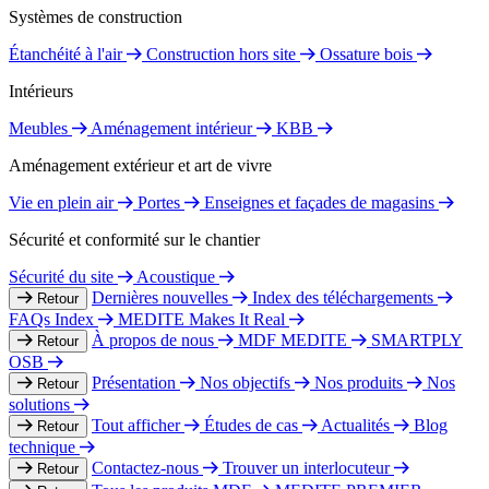
Systèmes de construction
Étanchéité à l'air
Construction hors site
Ossature bois
Intérieurs
Meubles
Aménagement intérieur
KBB
Aménagement extérieur et art de vivre
Vie en plein air
Portes
Enseignes et façades de magasins
Sécurité et conformité sur le chantier
Sécurité du site
Acoustique
Dernières nouvelles
Index des téléchargements
Retour
FAQs Index
MEDITE Makes It Real
À propos de nous
MDF MEDITE
SMARTPLY
Retour
OSB
Présentation
Nos objectifs
Nos produits
Nos
Retour
solutions
Tout afficher
Études de cas
Actualités
Blog
Retour
technique
Contactez-nous
Trouver un interlocuteur
Retour