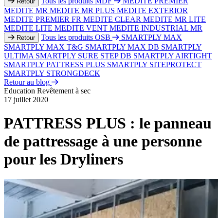
Tous les produits MDF
MEDITE PREMIER
Retour
MEDITE MR
MEDITE MR PLUS
MEDITE EXTERIOR
MEDITE PREMIER FR
MEDITE CLEAR
MEDITE MR LITE
MEDITE LITE
MEDITE VENT
MEDITE INDUSTRIAL MR
Tous les produits OSB
SMARTPLY MAX
Retour
SMARTPLY MAX T&G
SMARTPLY MAX DB
SMARTPLY
ULTIMA
SMARTPLY SURE STEP DB
SMARTPLY AIRTIGHT
SMARTPLY PATTRESS PLUS
SMARTPLY SITEPROTECT
SMARTPLY STRONGDECK
Retour au blog
Education
Revêtement à sec
17 juillet 2020
PATTRESS PLUS : le panneau
de pattressage à une personne
pour les Dryliners