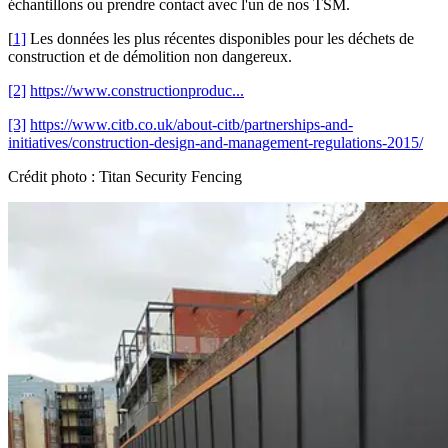
échantillons ou prendre contact avec l'un de nos TSM.
[
1]
Les données les plus récentes disponibles pour les déchets de
construction et de démolition non dangereux.
[2]
https://www.constructionproduc...
[3]
https://www.citb.co.uk/about-citb/partnerships-and-
initiatives/construction-design-and-management-regulations-2015/
Crédit photo : Titan Security Fencing