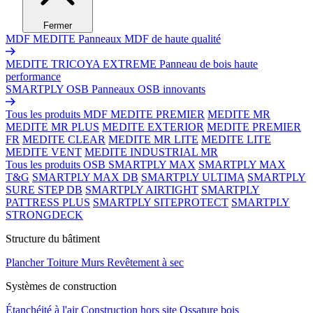
Fermer
MDF MEDITE
Panneaux MDF de haute qualité
MEDITE TRICOYA EXTREME
Panneau de bois haute
performance
SMARTPLY OSB
Panneaux OSB innovants
Tous les produits MDF
MEDITE PREMIER
MEDITE MR
MEDITE MR PLUS
MEDITE EXTERIOR
MEDITE PREMIER
FR
MEDITE CLEAR
MEDITE MR LITE
MEDITE LITE
MEDITE VENT
MEDITE INDUSTRIAL MR
Tous les produits OSB
SMARTPLY MAX
SMARTPLY MAX
T&G
SMARTPLY MAX DB
SMARTPLY ULTIMA
SMARTPLY
SURE STEP DB
SMARTPLY AIRTIGHT
SMARTPLY
PATTRESS PLUS
SMARTPLY SITEPROTECT
SMARTPLY
STRONGDECK
Structure du bâtiment
Plancher
Toiture
Murs
Revêtement à sec
Systèmes de construction
Étanchéité à l'air
Construction hors site
Ossature bois