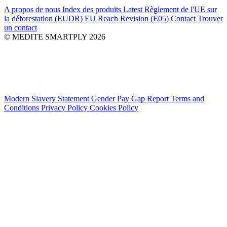
A propos de nous
Index des produits
Latest
Règlement de l'UE sur
la déforestation (EUDR)
EU Reach Revision (E05)
Contact
Trouver
un contact
© MEDITE SMARTPLY 2026
Modern Slavery Statement
Gender Pay Gap Report
Terms and
Conditions
Privacy Policy
Cookies Policy