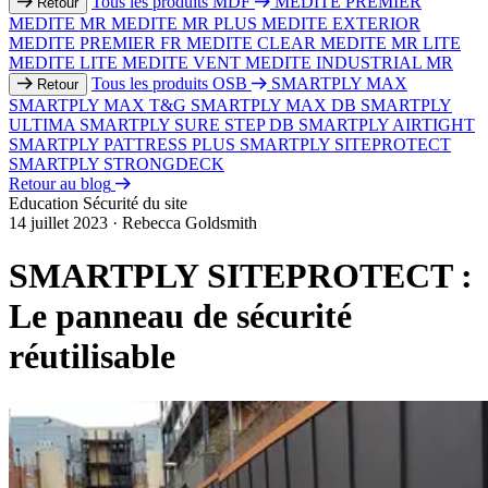
Tous les produits MDF
MEDITE PREMIER
Retour
MEDITE MR
MEDITE MR PLUS
MEDITE EXTERIOR
MEDITE PREMIER FR
MEDITE CLEAR
MEDITE MR LITE
MEDITE LITE
MEDITE VENT
MEDITE INDUSTRIAL MR
Tous les produits OSB
SMARTPLY MAX
Retour
SMARTPLY MAX T&G
SMARTPLY MAX DB
SMARTPLY
ULTIMA
SMARTPLY SURE STEP DB
SMARTPLY AIRTIGHT
SMARTPLY PATTRESS PLUS
SMARTPLY SITEPROTECT
SMARTPLY STRONGDECK
Retour au blog
Education
Sécurité du site
14 juillet 2023
·
Rebecca Goldsmith
SMARTPLY SITEPROTECT :
Le panneau de sécurité
réutilisable