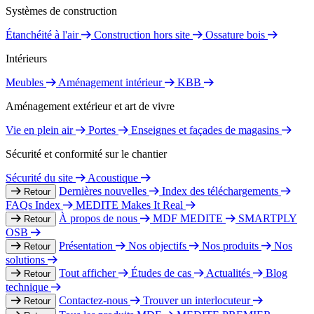
Systèmes de construction
Étanchéité à l'air
Construction hors site
Ossature bois
Intérieurs
Meubles
Aménagement intérieur
KBB
Aménagement extérieur et art de vivre
Vie en plein air
Portes
Enseignes et façades de magasins
Sécurité et conformité sur le chantier
Sécurité du site
Acoustique
Dernières nouvelles
Index des téléchargements
Retour
FAQs Index
MEDITE Makes It Real
À propos de nous
MDF MEDITE
SMARTPLY
Retour
OSB
Présentation
Nos objectifs
Nos produits
Nos
Retour
solutions
Tout afficher
Études de cas
Actualités
Blog
Retour
technique
Contactez-nous
Trouver un interlocuteur
Retour