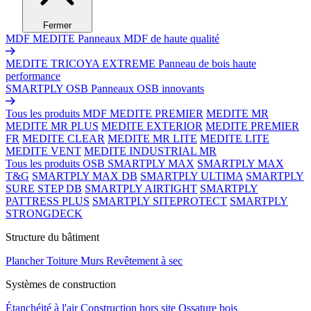
Fermer
MDF MEDITE
Panneaux MDF de haute qualité
MEDITE TRICOYA EXTREME
Panneau de bois haute
performance
SMARTPLY OSB
Panneaux OSB innovants
Tous les produits MDF
MEDITE PREMIER
MEDITE MR
MEDITE MR PLUS
MEDITE EXTERIOR
MEDITE PREMIER
FR
MEDITE CLEAR
MEDITE MR LITE
MEDITE LITE
MEDITE VENT
MEDITE INDUSTRIAL MR
Tous les produits OSB
SMARTPLY MAX
SMARTPLY MAX
T&G
SMARTPLY MAX DB
SMARTPLY ULTIMA
SMARTPLY
SURE STEP DB
SMARTPLY AIRTIGHT
SMARTPLY
PATTRESS PLUS
SMARTPLY SITEPROTECT
SMARTPLY
STRONGDECK
Structure du bâtiment
Plancher
Toiture
Murs
Revêtement à sec
Systèmes de construction
Étanchéité à l'air
Construction hors site
Ossature bois