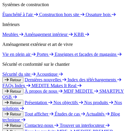
Systèmes de construction
Étanchéité à l'air
Construction hors site
Ossature bois
Intérieurs
Meubles
Aménagement intérieur
KBB
Aménagement extérieur et art de vivre
Vie en plein air
Portes
Enseignes et façades de magasins
Sécurité et conformité sur le chantier
Sécurité du site
Acoustique
Dernières nouvelles
Index des téléchargements
Retour
FAQs Index
MEDITE Makes It Real
À propos de nous
MDF MEDITE
SMARTPLY
Retour
OSB
Présentation
Nos objectifs
Nos produits
Nos
Retour
solutions
Tout afficher
Études de cas
Actualités
Blog
Retour
technique
Contactez-nous
Trouver un interlocuteur
Retour