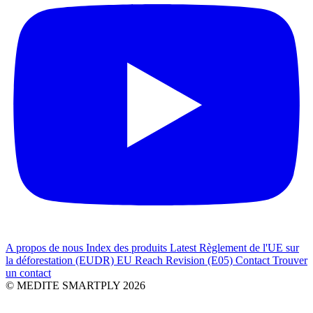
A propos de nous
Index des produits
Latest
Règlement de l'UE sur
la déforestation (EUDR)
EU Reach Revision (E05)
Contact
Trouver
un contact
© MEDITE SMARTPLY 2026