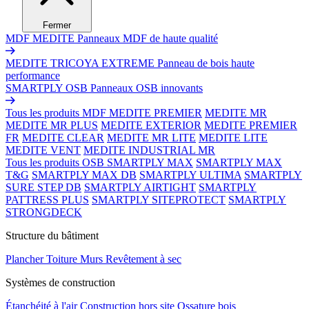
Fermer
MDF MEDITE
Panneaux MDF de haute qualité
MEDITE TRICOYA EXTREME
Panneau de bois haute
performance
SMARTPLY OSB
Panneaux OSB innovants
Tous les produits MDF
MEDITE PREMIER
MEDITE MR
MEDITE MR PLUS
MEDITE EXTERIOR
MEDITE PREMIER
FR
MEDITE CLEAR
MEDITE MR LITE
MEDITE LITE
MEDITE VENT
MEDITE INDUSTRIAL MR
Tous les produits OSB
SMARTPLY MAX
SMARTPLY MAX
T&G
SMARTPLY MAX DB
SMARTPLY ULTIMA
SMARTPLY
SURE STEP DB
SMARTPLY AIRTIGHT
SMARTPLY
PATTRESS PLUS
SMARTPLY SITEPROTECT
SMARTPLY
STRONGDECK
Structure du bâtiment
Plancher
Toiture
Murs
Revêtement à sec
Systèmes de construction
Étanchéité à l'air
Construction hors site
Ossature bois