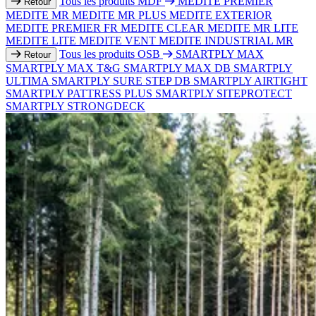
Tous les produits MDF
MEDITE PREMIER
Retour
MEDITE MR
MEDITE MR PLUS
MEDITE EXTERIOR
MEDITE PREMIER FR
MEDITE CLEAR
MEDITE MR LITE
MEDITE LITE
MEDITE VENT
MEDITE INDUSTRIAL MR
Tous les produits OSB
SMARTPLY MAX
Retour
SMARTPLY MAX T&G
SMARTPLY MAX DB
SMARTPLY
ULTIMA
SMARTPLY SURE STEP DB
SMARTPLY AIRTIGHT
SMARTPLY PATTRESS PLUS
SMARTPLY SITEPROTECT
SMARTPLY STRONGDECK