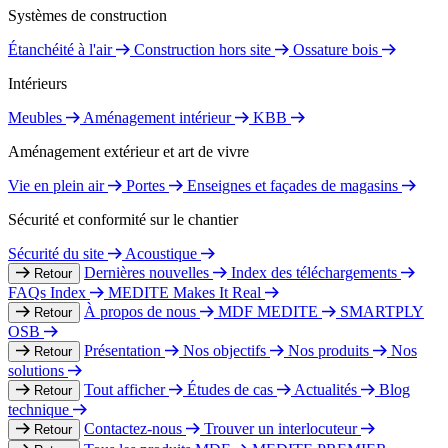
Systèmes de construction
Étanchéité à l'air
Construction hors site
Ossature bois
Intérieurs
Meubles
Aménagement intérieur
KBB
Aménagement extérieur et art de vivre
Vie en plein air
Portes
Enseignes et façades de magasins
Sécurité et conformité sur le chantier
Sécurité du site
Acoustique
Dernières nouvelles
Index des téléchargements
Retour
FAQs Index
MEDITE Makes It Real
À propos de nous
MDF MEDITE
SMARTPLY
Retour
OSB
Présentation
Nos objectifs
Nos produits
Nos
Retour
solutions
Tout afficher
Études de cas
Actualités
Blog
Retour
technique
Contactez-nous
Trouver un interlocuteur
Retour