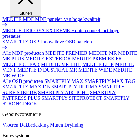
Sluiten
MEDITE MDF
MDF-panelen van hoge kwaliteit
MEDITE TRICOYA EXTREME
Houten paneel met hoge
prestaties
SMARTPLY OSB
Innovatieve OSB panelen
Alle MDF producten
MEDITE PREMIER
MEDITE MR
MEDITE
MR PLUS
MEDITE EXTERIOR
MEDITE PREMIER FR
MEDITE CLEAR
MEDITE MR LITE
MEDITE LITE
MEDITE
VENT
MEDITE INDUSTRIAL MR
MEDITE WIDE
MEDITE
MR WIDE
Alle OSB producten
SMARTPLY MAX
SMARTPLY MAX T&G
SMARTPLY MAX DB
SMARTPLY ULTIMA
SMARTPLY
SURE STEP DB
SMARTPLY AIRTIGHT
SMARTPLY
PATTRESS PLUS
SMARTPLY SITEPROTECT
SMARTPLY
STRONGDECK
Gebouwconstructie
Vloeren
Dakbedekking
Muren
Drylining
Bouwsystemen