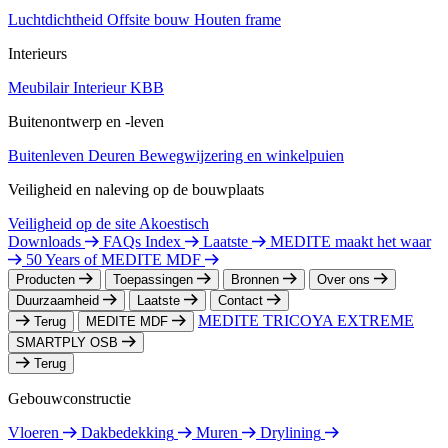
Luchtdichtheid
Offsite bouw
Houten frame
Interieurs
Meubilair
Interieur
KBB
Buitenontwerp en -leven
Buitenleven
Deuren
Bewegwijzering en winkelpuien
Veiligheid en naleving op de bouwplaats
Veiligheid op de site
Akoestisch
Downloads
FAQs Index
Laatste
MEDITE maakt het waar
50 Years of MEDITE MDF
Producten
Toepassingen
Bronnen
Over ons
Duurzaamheid
Laatste
Contact
MEDITE TRICOYA EXTREME
Terug
MEDITE MDF
SMARTPLY OSB
Terug
Gebouwconstructie
Vloeren
Dakbedekking
Muren
Drylining