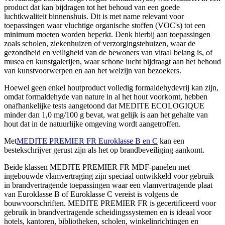
product dat kan bijdragen tot het behoud van een goede
luchtkwaliteit binnenshuis. Dit is met name relevant voor
toepassingen waar vluchtige organische stoffen (VOC's) tot een
minimum moeten worden beperkt. Denk hierbij aan toepassingen
zoals scholen, ziekenhuizen of verzorgingstehuizen, waar de
gezondheid en veiligheid van de bewoners van vitaal belang is, of
musea en kunstgalerijen, waar schone lucht bijdraagt aan het behoud
van kunstvoorwerpen en aan het welzijn van bezoekers.
Hoewel geen enkel houtproduct volledig formaldehydevrij kan zijn,
omdat formaldehyde van nature in al het hout voorkomt, hebben
onafhankelijke tests aangetoond dat MEDITE ECOLOGIQUE
minder dan 1,0 mg/100 g bevat, wat gelijk is aan het gehalte van
hout dat in de natuurlijke omgeving wordt aangetroffen.
Met
MEDITE PREMIER FR Euroklasse B en C
kan een
bestekschrijver gerust zijn als het op brandbeveiliging aankomt.
Beide klassen MEDITE PREMIER FR MDF-panelen met
ingebouwde vlamvertraging zijn speciaal ontwikkeld voor gebruik
in brandvertragende toepassingen waar een vlamvertragende plaat
van Euroklasse B of Euroklasse C vereist is volgens de
bouwvoorschriften. MEDITE PREMIER FR is gecertificeerd voor
gebruik in brandvertragende scheidingssystemen en is ideaal voor
hotels, kantoren, bibliotheken, scholen, winkelinrichtingen en