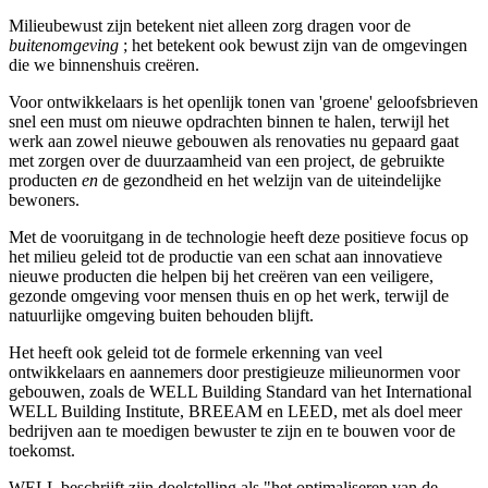
Milieubewust zijn betekent niet alleen zorg dragen voor de
buitenomgeving
; het betekent ook bewust zijn van de omgevingen
die we binnenshuis creëren.
Voor ontwikkelaars is het openlijk tonen van 'groene' geloofsbrieven
snel een must om nieuwe opdrachten binnen te halen, terwijl het
werk aan zowel nieuwe gebouwen als renovaties nu gepaard gaat
met zorgen over de duurzaamheid van een project, de gebruikte
producten
en
de gezondheid en het welzijn van de uiteindelijke
bewoners.
Met de vooruitgang in de technologie heeft deze positieve focus op
het milieu geleid tot de productie van een schat aan innovatieve
nieuwe producten die helpen bij het creëren van een veiligere,
gezonde omgeving voor mensen thuis en op het werk, terwijl de
natuurlijke omgeving buiten behouden blijft.
Het heeft ook geleid tot de formele erkenning van veel
ontwikkelaars en aannemers door prestigieuze milieunormen voor
gebouwen, zoals de WELL Building Standard van het International
WELL Building Institute, BREEAM en LEED, met als doel meer
bedrijven aan te moedigen bewuster te zijn en te bouwen voor de
toekomst.
WELL beschrijft zijn doelstelling als "het optimaliseren van de