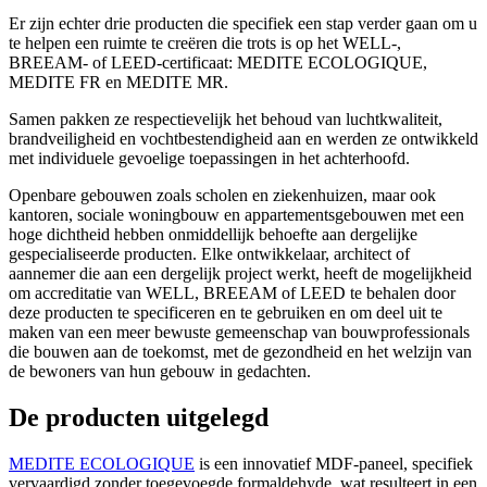
Er zijn echter drie producten die specifiek een stap verder gaan om u
te helpen een ruimte te creëren die trots is op het WELL-,
BREEAM- of LEED-certificaat: MEDITE ECOLOGIQUE,
MEDITE FR en MEDITE MR.
Samen pakken ze respectievelijk het behoud van luchtkwaliteit,
brandveiligheid en vochtbestendigheid aan en werden ze ontwikkeld
met individuele gevoelige toepassingen in het achterhoofd.
Openbare gebouwen zoals scholen en ziekenhuizen, maar ook
kantoren, sociale woningbouw en appartementsgebouwen met een
hoge dichtheid hebben onmiddellijk behoefte aan dergelijke
gespecialiseerde producten. Elke ontwikkelaar, architect of
aannemer die aan een dergelijk project werkt, heeft de mogelijkheid
om accreditatie van WELL, BREEAM of LEED te behalen door
deze producten te specificeren en te gebruiken en om deel uit te
maken van een meer bewuste gemeenschap van bouwprofessionals
die bouwen aan de toekomst, met de gezondheid en het welzijn van
de bewoners van hun gebouw in gedachten.
De producten uitgelegd
MEDITE ECOLOGIQUE
is een innovatief MDF-paneel, specifiek
vervaardigd zonder toegevoegde formaldehyde, wat resulteert in een