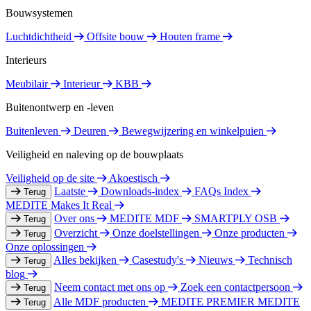
Bouwsystemen
Luchtdichtheid
Offsite bouw
Houten frame
Interieurs
Meubilair
Interieur
KBB
Buitenontwerp en -leven
Buitenleven
Deuren
Bewegwijzering en winkelpuien
Veiligheid en naleving op de bouwplaats
Veiligheid op de site
Akoestisch
Laatste
Downloads-index
FAQs Index
Terug
MEDITE Makes It Real
Over ons
MEDITE MDF
SMARTPLY OSB
Terug
Overzicht
Onze doelstellingen
Onze producten
Terug
Onze oplossingen
Alles bekijken
Casestudy's
Nieuws
Technisch
Terug
blog
Neem contact met ons op
Zoek een contactpersoon
Terug
Alle MDF producten
MEDITE PREMIER
MEDITE
Terug