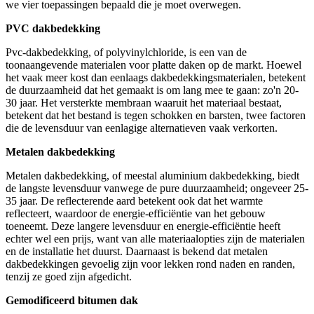
we vier toepassingen bepaald die je moet overwegen.
PVC dakbedekking
Pvc-dakbedekking, of polyvinylchloride, is een van de
toonaangevende materialen voor platte daken op de markt. Hoewel
het vaak meer kost dan eenlaags dakbedekkingsmaterialen, betekent
de duurzaamheid dat het gemaakt is om lang mee te gaan: zo'n 20-
30 jaar. Het versterkte membraan waaruit het materiaal bestaat,
betekent dat het bestand is tegen schokken en barsten, twee factoren
die de levensduur van eenlagige alternatieven vaak verkorten.
Metalen
dakbedekking
Metalen dakbedekking, of meestal aluminium dakbedekking, biedt
de langste levensduur vanwege de pure duurzaamheid; ongeveer 25-
35 jaar. De reflecterende aard betekent ook dat het warmte
reflecteert, waardoor de energie-efficiëntie van het gebouw
toeneemt. Deze langere levensduur en energie-efficiëntie heeft
echter wel een prijs, want van alle materiaalopties zijn de materialen
en de installatie het duurst. Daarnaast is bekend dat metalen
dakbedekkingen gevoelig zijn voor lekken rond naden en randen,
tenzij ze goed zijn afgedicht.
Gemodificeerd bitumen dak