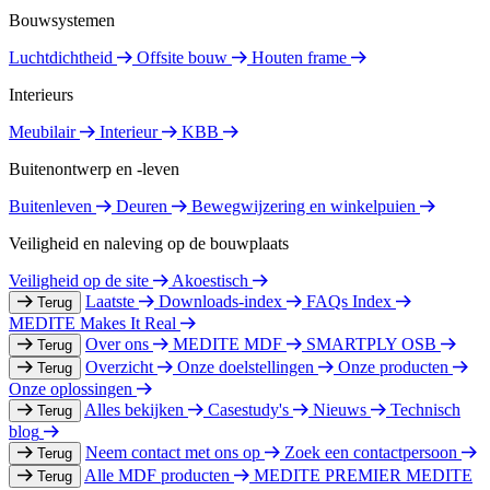
Bouwsystemen
Luchtdichtheid
Offsite bouw
Houten frame
Interieurs
Meubilair
Interieur
KBB
Buitenontwerp en -leven
Buitenleven
Deuren
Bewegwijzering en winkelpuien
Veiligheid en naleving op de bouwplaats
Veiligheid op de site
Akoestisch
Laatste
Downloads-index
FAQs Index
Terug
MEDITE Makes It Real
Over ons
MEDITE MDF
SMARTPLY OSB
Terug
Overzicht
Onze doelstellingen
Onze producten
Terug
Onze oplossingen
Alles bekijken
Casestudy's
Nieuws
Technisch
Terug
blog
Neem contact met ons op
Zoek een contactpersoon
Terug
Alle MDF producten
MEDITE PREMIER
MEDITE
Terug