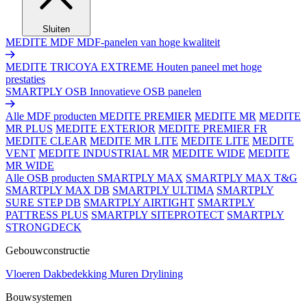
Sluiten
MEDITE MDF
MDF-panelen van hoge kwaliteit
MEDITE TRICOYA EXTREME
Houten paneel met hoge
prestaties
SMARTPLY OSB
Innovatieve OSB panelen
Alle MDF producten
MEDITE PREMIER
MEDITE MR
MEDITE
MR PLUS
MEDITE EXTERIOR
MEDITE PREMIER FR
MEDITE CLEAR
MEDITE MR LITE
MEDITE LITE
MEDITE
VENT
MEDITE INDUSTRIAL MR
MEDITE WIDE
MEDITE
MR WIDE
Alle OSB producten
SMARTPLY MAX
SMARTPLY MAX T&G
SMARTPLY MAX DB
SMARTPLY ULTIMA
SMARTPLY
SURE STEP DB
SMARTPLY AIRTIGHT
SMARTPLY
PATTRESS PLUS
SMARTPLY SITEPROTECT
SMARTPLY
STRONGDECK
Gebouwconstructie
Vloeren
Dakbedekking
Muren
Drylining
Bouwsystemen