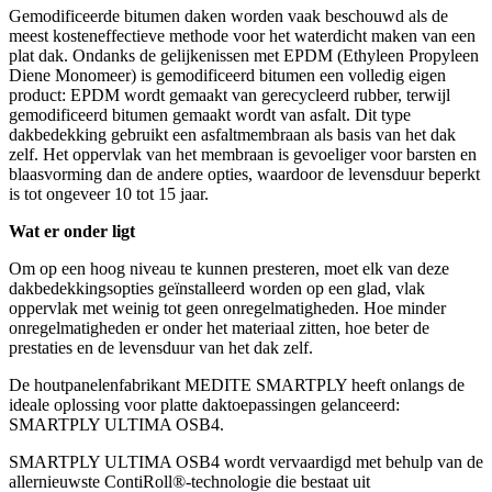
Gemodificeerde bitumen daken worden vaak beschouwd als de
meest kosteneffectieve methode voor het waterdicht maken van een
plat dak. Ondanks de gelijkenissen met EPDM (Ethyleen Propyleen
Diene Monomeer) is gemodificeerd bitumen een volledig eigen
product: EPDM wordt gemaakt van gerecycleerd rubber, terwijl
gemodificeerd bitumen gemaakt wordt van asfalt. Dit type
dakbedekking gebruikt een asfaltmembraan als basis van het dak
zelf. Het oppervlak van het membraan is gevoeliger voor barsten en
blaasvorming dan de andere opties, waardoor de levensduur beperkt
is tot ongeveer 10 tot 15 jaar.
Wat er onder ligt
Om op een hoog niveau te kunnen presteren, moet elk van deze
dakbedekkingsopties geïnstalleerd worden op een glad, vlak
oppervlak met weinig tot geen onregelmatigheden. Hoe minder
onregelmatigheden er onder het materiaal zitten, hoe beter de
prestaties en de levensduur van het dak zelf.
De houtpanelenfabrikant MEDITE SMARTPLY heeft onlangs de
ideale oplossing voor platte daktoepassingen gelanceerd:
SMARTPLY ULTIMA OSB4.
SMARTPLY ULTIMA OSB4 wordt vervaardigd met behulp van de
allernieuwste ContiRoll®-technologie die bestaat uit