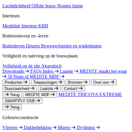
Luchtdichtheid
Offsite bouw
Houten frame
Interieurs
Meubilair
Interieur
KBB
Buitenontwerp en -leven
Buitenleven
Deuren
Bewegwijzering en winkelpuien
Veiligheid en naleving op de bouwplaats
Veiligheid op de site
Akoestisch
Downloads
FAQs Index
Laatste
MEDITE maakt het waar
50 Years of MEDITE MDF
Producten
Toepassingen
Bronnen
Over ons
Duurzaamheid
Laatste
Contact
MEDITE TRICOYA EXTREME
Terug
MEDITE MDF
SMARTPLY OSB
Terug
Gebouwconstructie
Vloeren
Dakbedekking
Muren
Drylining