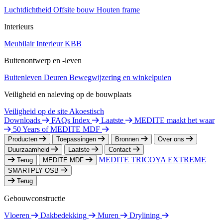
Luchtdichtheid
Offsite bouw
Houten frame
Interieurs
Meubilair
Interieur
KBB
Buitenontwerp en -leven
Buitenleven
Deuren
Bewegwijzering en winkelpuien
Veiligheid en naleving op de bouwplaats
Veiligheid op de site
Akoestisch
Downloads
FAQs Index
Laatste
MEDITE maakt het waar
50 Years of MEDITE MDF
Producten
Toepassingen
Bronnen
Over ons
Duurzaamheid
Laatste
Contact
MEDITE TRICOYA EXTREME
Terug
MEDITE MDF
SMARTPLY OSB
Terug
Gebouwconstructie
Vloeren
Dakbedekking
Muren
Drylining