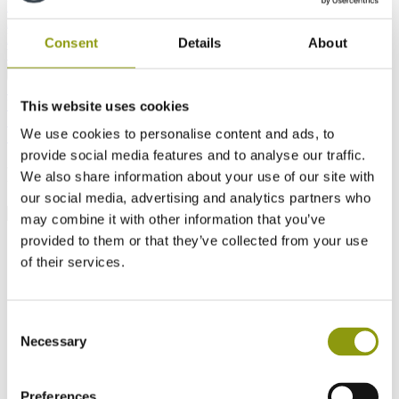
MR
MEDITE MR PLUS
MEDITE EXTERIOR
MEDITE
PREMIER FR
MEDITE CLEAR
MEDITE MR LITE
MEDITE
LITE
MEDITE VENT
MEDITE INDUSTRIAL MR
MEDITE
Consent
Details
About
WIDE
MEDITE MR WIDE
Alle OSB producten
SMARTPLY MAX
Terug
SMARTPLY MAX T&G
SMARTPLY MAX DB
SMARTPLY
ULTIMA
SMARTPLY SURE STEP DB
SMARTPLY AIRTIGHT
This website uses cookies
SMARTPLY PATTRESS PLUS
SMARTPLY SITEPROTECT
We use cookies to personalise content and ads, to
SMARTPLY STRONGDECK
provide social media features and to analyse our traffic.
FAQs Index
We also share information about your use of our site with
our social media, advertising and analytics partners who
may combine it with other information that you’ve
provided to them or that they’ve collected from your use
of their services.
Consent
Necessary
Selection
Preferences