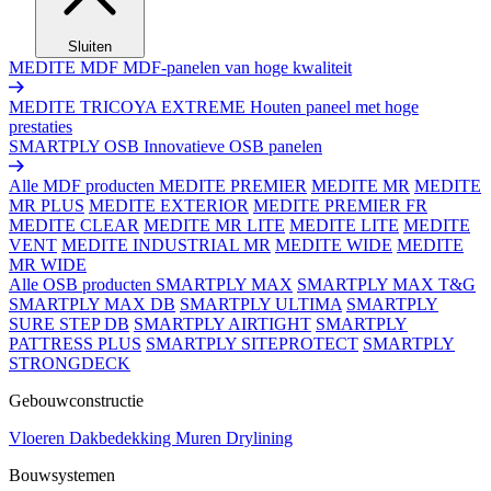
Sluiten
MEDITE MDF
MDF-panelen van hoge kwaliteit
MEDITE TRICOYA EXTREME
Houten paneel met hoge
prestaties
SMARTPLY OSB
Innovatieve OSB panelen
Alle MDF producten
MEDITE PREMIER
MEDITE MR
MEDITE
MR PLUS
MEDITE EXTERIOR
MEDITE PREMIER FR
MEDITE CLEAR
MEDITE MR LITE
MEDITE LITE
MEDITE
VENT
MEDITE INDUSTRIAL MR
MEDITE WIDE
MEDITE
MR WIDE
Alle OSB producten
SMARTPLY MAX
SMARTPLY MAX T&G
SMARTPLY MAX DB
SMARTPLY ULTIMA
SMARTPLY
SURE STEP DB
SMARTPLY AIRTIGHT
SMARTPLY
PATTRESS PLUS
SMARTPLY SITEPROTECT
SMARTPLY
STRONGDECK
Gebouwconstructie
Vloeren
Dakbedekking
Muren
Drylining
Bouwsystemen