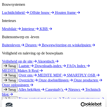
Bouwsystemen
Luchtdichtheid
Offsite bouw
Houten frame
Interieurs
Meubilair
Interieur
KBB
Buitenontwerp en -leven
Buitenleven
Deuren
Bewegwijzering en winkelpuien
Veiligheid en naleving op de bouwplaats
Veiligheid op de site
Akoestisch
Laatste
Downloads-index
FAQs Index
Terug
MEDITE Makes It Real
Over ons
MEDITE MDF
SMARTPLY OSB
Terug
Overzicht
Onze doelstellingen
Onze producten
Terug
Onze oplossingen
Alles bekijken
Casestudy's
Nieuws
Technisch
Terug
blog
Neem contact met ons op
Zoek een contactpersoon
Terug
Alle MDF producten
MEDITE PREMIER
MEDITE
Terug