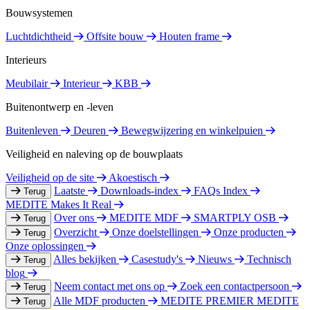
Bouwsystemen
Luchtdichtheid
Offsite bouw
Houten frame
Interieurs
Meubilair
Interieur
KBB
Buitenontwerp en -leven
Buitenleven
Deuren
Bewegwijzering en winkelpuien
Veiligheid en naleving op de bouwplaats
Veiligheid op de site
Akoestisch
Laatste
Downloads-index
FAQs Index
Terug
MEDITE Makes It Real
Over ons
MEDITE MDF
SMARTPLY OSB
Terug
Overzicht
Onze doelstellingen
Onze producten
Terug
Onze oplossingen
Alles bekijken
Casestudy's
Nieuws
Technisch
Terug
blog
Neem contact met ons op
Zoek een contactpersoon
Terug
Alle MDF producten
MEDITE PREMIER
MEDITE
Terug