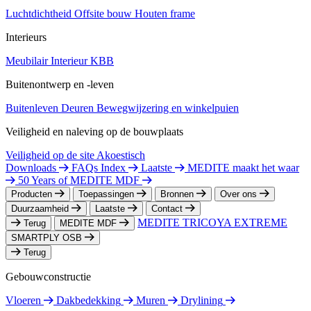
Luchtdichtheid
Offsite bouw
Houten frame
Interieurs
Meubilair
Interieur
KBB
Buitenontwerp en -leven
Buitenleven
Deuren
Bewegwijzering en winkelpuien
Veiligheid en naleving op de bouwplaats
Veiligheid op de site
Akoestisch
Downloads
FAQs Index
Laatste
MEDITE maakt het waar
50 Years of MEDITE MDF
Producten
Toepassingen
Bronnen
Over ons
Duurzaamheid
Laatste
Contact
MEDITE TRICOYA EXTREME
Terug
MEDITE MDF
SMARTPLY OSB
Terug
Gebouwconstructie
Vloeren
Dakbedekking
Muren
Drylining