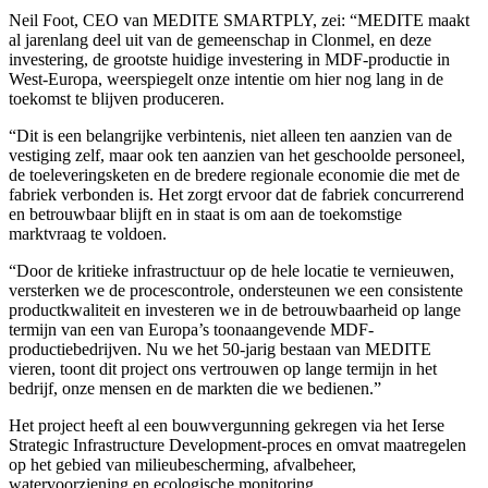
Neil Foot, CEO van MEDITE SMARTPLY, zei: “MEDITE maakt
al jarenlang deel uit van de gemeenschap in Clonmel, en deze
investering, de grootste huidige investering in MDF-productie in
West-Europa, weerspiegelt onze intentie om hier nog lang in de
toekomst te blijven produceren.
“Dit is een belangrijke verbintenis, niet alleen ten aanzien van de
vestiging zelf, maar ook ten aanzien van het geschoolde personeel,
de toeleveringsketen en de bredere regionale economie die met de
fabriek verbonden is. Het zorgt ervoor dat de fabriek concurrerend
en betrouwbaar blijft en in staat is om aan de toekomstige
marktvraag te voldoen.
“Door de kritieke infrastructuur op de hele locatie te vernieuwen,
versterken we de procescontrole, ondersteunen we een consistente
productkwaliteit en investeren we in de betrouwbaarheid op lange
termijn van een van Europa’s toonaangevende MDF-
productiebedrijven. Nu we het 50-jarig bestaan van MEDITE
vieren, toont dit project ons vertrouwen op lange termijn in het
bedrijf, onze mensen en de markten die we bedienen.”
Het project heeft al een bouwvergunning gekregen via het Ierse
Strategic Infrastructure Development-proces en omvat maatregelen
op het gebied van milieubescherming, afvalbeheer,
watervoorziening en ecologische monitoring.