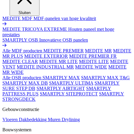
Sluiten
MEDITE MDF
MDF-panelen van hoge kwaliteit
MEDITE TRICOYA EXTREME
Houten paneel met hoge
prestaties
SMARTPLY OSB
Innovatieve OSB panelen
Alle MDF producten
MEDITE PREMIER
MEDITE MR
MEDITE
MR PLUS
MEDITE EXTERIOR
MEDITE PREMIER FR
MEDITE CLEAR
MEDITE MR LITE
MEDITE LITE
MEDITE
VENT
MEDITE INDUSTRIAL MR
MEDITE WIDE
MEDITE
MR WIDE
Alle OSB producten
SMARTPLY MAX
SMARTPLY MAX T&G
SMARTPLY MAX DB
SMARTPLY ULTIMA
SMARTPLY
SURE STEP DB
SMARTPLY AIRTIGHT
SMARTPLY
PATTRESS PLUS
SMARTPLY SITEPROTECT
SMARTPLY
STRONGDECK
Gebouwconstructie
Vloeren
Dakbedekking
Muren
Drylining
Bouwsystemen