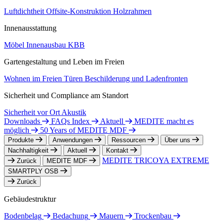
Luftdichtheit
Offsite-Konstruktion
Holzrahmen
Innenausstattung
Möbel
Innenausbau
KBB
Gartengestaltung und Leben im Freien
Wohnen im Freien
Türen
Beschilderung und Ladenfronten
Sicherheit und Compliance am Standort
Sicherheit vor Ort
Akustik
Downloads
FAQs Index
Aktuell
MEDITE macht es
möglich
50 Years of MEDITE MDF
Produkte
Anwendungen
Ressourcen
Über uns
Nachhaltigkeit
Aktuell
Kontakt
MEDITE TRICOYA EXTREME
Zurück
MEDITE MDF
SMARTPLY OSB
Zurück
Gebäudestruktur
Bodenbelag
Bedachung
Mauern
Trockenbau