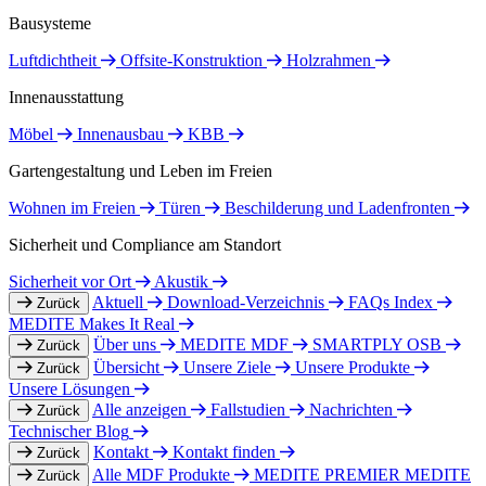
Bausysteme
Luftdichtheit
Offsite-Konstruktion
Holzrahmen
Innenausstattung
Möbel
Innenausbau
KBB
Gartengestaltung und Leben im Freien
Wohnen im Freien
Türen
Beschilderung und Ladenfronten
Sicherheit und Compliance am Standort
Sicherheit vor Ort
Akustik
Aktuell
Download-Verzeichnis
FAQs Index
Zurück
MEDITE Makes It Real
Über uns
MEDITE MDF
SMARTPLY OSB
Zurück
Übersicht
Unsere Ziele
Unsere Produkte
Zurück
Unsere Lösungen
Alle anzeigen
Fallstudien
Nachrichten
Zurück
Technischer Blog
Kontakt
Kontakt finden
Zurück
Alle MDF Produkte
MEDITE PREMIER
MEDITE
Zurück