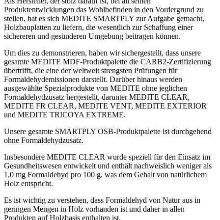
Als Hersteller, der stolz darauf ist, bei all seinen
Produktentwicklungen das Wohlbefinden in den Vordergrund zu
stellen, hat es sich MEDITE SMARTPLY zur Aufgabe gemacht,
Holzbauplatten zu liefern, die wesentlich zur Schaffung einer
sichereren und gesünderen Umgebung beitragen können.
Um dies zu demonstrieren, haben wir sichergestellt, dass unsere
gesamte MEDITE MDF-Produktpalette die CARB2-Zertifizierung
übertrifft, die eine der weltweit strengsten Prüfungen für
Formaldehydemissionen darstellt. Darüber hinaus werden
ausgewählte Spezialprodukte von MEDITE ohne jeglichen
Formaldehydzusatz hergestellt, darunter MEDITE CLEAR,
MEDITE FR CLEAR, MEDITE VENT, MEDITE EXTERIOR
und MEDITE TRICOYA EXTREME.
Unsere gesamte SMARTPLY OSB-Produktpalette ist durchgehend
ohne Formaldehydzusatz.
Insbesondere MEDITE CLEAR wurde speziell für den Einsatz im
Gesundheitswesen entwickelt und enthält nachweislich weniger als
1,0 mg Formaldehyd pro 100 g, was dem Gehalt von natürlichem
Holz entspricht.
Es ist wichtig zu verstehen, dass Formaldehyd von Natur aus in
geringen Mengen in Holz vorhanden ist und daher in allen
Produkten auf Holzbasis enthalten ist.