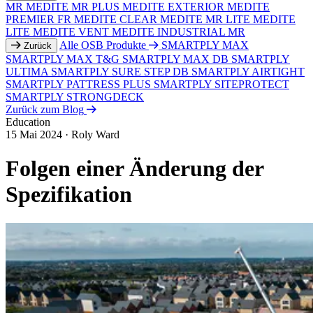
MR
MEDITE MR PLUS
MEDITE EXTERIOR
MEDITE
PREMIER FR
MEDITE CLEAR
MEDITE MR LITE
MEDITE
LITE
MEDITE VENT
MEDITE INDUSTRIAL MR
Alle OSB Produkte
SMARTPLY MAX
Zurück
SMARTPLY MAX T&G
SMARTPLY MAX DB
SMARTPLY
ULTIMA
SMARTPLY SURE STEP DB
SMARTPLY AIRTIGHT
SMARTPLY PATTRESS PLUS
SMARTPLY SITEPROTECT
SMARTPLY STRONGDECK
Zurück zum Blog
Education
15 Mai 2024
·
Roly Ward
Folgen einer Änderung der
Spezifikation