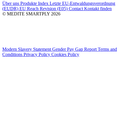
Über uns
Produkte Index
Letzte
EU-Entwaldungsverordnung
(EUDR)
EU Reach Revision (E05)
Contact
Kontakt finden
© MEDITE SMARTPLY 2026
Modern Slavery Statement
Gender Pay Gap Report
Terms and
Conditions
Privacy Policy
Cookies Policy