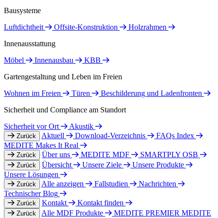
Bausysteme
Luftdichtheit
Offsite-Konstruktion
Holzrahmen
Innenausstattung
Möbel
Innenausbau
KBB
Gartengestaltung und Leben im Freien
Wohnen im Freien
Türen
Beschilderung und Ladenfronten
Sicherheit und Compliance am Standort
Sicherheit vor Ort
Akustik
Aktuell
Download-Verzeichnis
FAQs Index
Zurück
MEDITE Makes It Real
Über uns
MEDITE MDF
SMARTPLY OSB
Zurück
Übersicht
Unsere Ziele
Unsere Produkte
Zurück
Unsere Lösungen
Alle anzeigen
Fallstudien
Nachrichten
Zurück
Technischer Blog
Kontakt
Kontakt finden
Zurück
Alle MDF Produkte
MEDITE PREMIER
MEDITE
Zurück