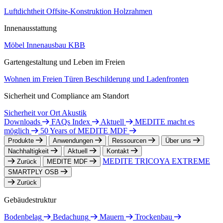
Luftdichtheit
Offsite-Konstruktion
Holzrahmen
Innenausstattung
Möbel
Innenausbau
KBB
Gartengestaltung und Leben im Freien
Wohnen im Freien
Türen
Beschilderung und Ladenfronten
Sicherheit und Compliance am Standort
Sicherheit vor Ort
Akustik
Downloads
FAQs Index
Aktuell
MEDITE macht es
möglich
50 Years of MEDITE MDF
Produkte
Anwendungen
Ressourcen
Über uns
Nachhaltigkeit
Aktuell
Kontakt
MEDITE TRICOYA EXTREME
Zurück
MEDITE MDF
SMARTPLY OSB
Zurück
Gebäudestruktur
Bodenbelag
Bedachung
Mauern
Trockenbau