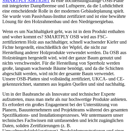
SMARTPLY AIRTIGHT
ist eine hochleistungsfähige OSB-Platte
mit integrierter Dampfbremse und Luftsperre, da die Luftdichtheit
eine entscheidende Rolle in der modernen Gebäudeplanung spielt.
Sie wurde vom Passivhaus-Institut zertifiziert und ist eine bewährte
Lösung für den Holzrahmenbau und den Niedrigenergiebau.
Wenn es um Nachhaltigkeit geht, was ist in dem Produkt enthalten
und woher kommt es? SMARTPLY OSB wird aus FSC-
zertifiziertem Holz aus nachhaltiger, schnell wachsender Kiefer und
Fichte hergestellt, einschließlich der Wipfel, die nicht zur
Herstellung anderer Holzprodukte verwendet werden. Da OSB aus
Holzsträngen hergestellt wird, wird der ganze Baum genutzt und
nichts verschwendet. Für die Herstellung von Sperrholz werden
große, langsam wachsende Bäume benötigt, und da die Schichten
abgeschält werden, wird nicht der gesamte Baum verwendet.
Unsere OSB-Platten sind vollständig zertifiziert, UKCA- und CE-
gekennzeichnet, stammen aus legalen Quellen und sind nachhaltig.
Um in der Baubranche als Innovator und technischer Experte
aufzutreten, muss man mehr als nur hochwertige Produkte anbieten.
Es erfordert ein großes Engagement bei der Unterstützung von
Planern, Bauunternehmern und Projektteams während des gesamten
Spezifikations- und Installationsprozesses. Wir untermauern unser
technisches Fachwissen mit umfassenden und leicht zugänglichen
Daten, soliden Zertifizierungen (z. B.
Umweltproduktdeklarationen), Produktdemonstrationen und einer