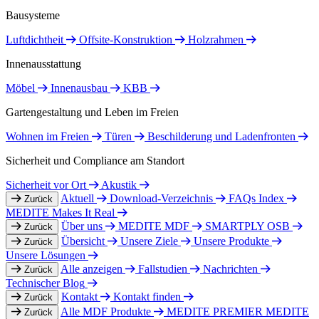
Bausysteme
Luftdichtheit
Offsite-Konstruktion
Holzrahmen
Innenausstattung
Möbel
Innenausbau
KBB
Gartengestaltung und Leben im Freien
Wohnen im Freien
Türen
Beschilderung und Ladenfronten
Sicherheit und Compliance am Standort
Sicherheit vor Ort
Akustik
Aktuell
Download-Verzeichnis
FAQs Index
Zurück
MEDITE Makes It Real
Über uns
MEDITE MDF
SMARTPLY OSB
Zurück
Übersicht
Unsere Ziele
Unsere Produkte
Zurück
Unsere Lösungen
Alle anzeigen
Fallstudien
Nachrichten
Zurück
Technischer Blog
Kontakt
Kontakt finden
Zurück
Alle MDF Produkte
MEDITE PREMIER
MEDITE
Zurück