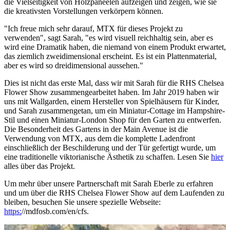
die Vielseitigkeit von Holzpaneelen aufzeigen und zeigen, wie sie
die kreativsten Vorstellungen verkörpern können.
"Ich freue mich sehr darauf, MTX für dieses Projekt zu
verwenden", sagt Sarah, "es wird visuell reichhaltig sein, aber es
wird eine Dramatik haben, die niemand von einem Produkt erwartet,
das ziemlich zweidimensional erscheint. Es ist ein Plattenmaterial,
aber es wird so dreidimensional aussehen."
Dies ist nicht das erste Mal, dass wir mit Sarah für die RHS Chelsea
Flower Show zusammengearbeitet haben. Im Jahr 2019 haben wir
uns mit Wallgarden, einem Hersteller von Spielhäusern für Kinder,
und Sarah zusammengetan, um ein Miniatur-Cottage im Hampshire-
Stil und einen Miniatur-London Shop für den Garten zu entwerfen.
Die Besonderheit des Gartens in der Main Avenue ist die
Verwendung von MTX, aus dem die komplette Ladenfront
einschließlich der Beschilderung und der Tür gefertigt wurde, um
eine traditionelle viktorianische Ästhetik zu schaffen. Lesen Sie
hier
alles über das Projekt.
Um mehr über unsere Partnerschaft mit Sarah Eberle zu erfahren
und um über die RHS Chelsea Flower Show auf dem Laufenden zu
bleiben, besuchen Sie unsere spezielle Webseite:
https:
//mdfosb.com/en/cfs.