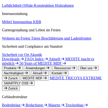
Luftdichtheit
Offsite-Konstruktion
Holzrahmen
Innenausstattung
Möbel
Innenausbau
KBB
Gartengestaltung und Leben im Freien
Wohnen im Freien
Türen
Beschilderung und Ladenfronten
Sicherheit und Compliance am Standort
Sicherheit vor Ort
Akustik
Downloads
FAQs Index
Aktuell
MEDITE macht es
möglich
50 Years of MEDITE MDF
Produkte
Anwendungen
Ressourcen
Über uns
Nachhaltigkeit
Aktuell
Kontakt
MEDITE TRICOYA EXTREME
Zurück
MEDITE MDF
SMARTPLY OSB
Zurück
Gebäudestruktur
Bodenbelag
Bedachung
Mauern
Trockenbau