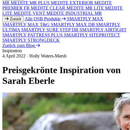
MR
MEDITE MR PLUS
MEDITE EXTERIOR
MEDITE
PREMIER FR
MEDITE CLEAR
MEDITE MR LITE
MEDITE
LITE
MEDITE VENT
MEDITE INDUSTRIAL MR
Alle OSB Produkte
SMARTPLY MAX
Zurück
SMARTPLY MAX T&G
SMARTPLY MAX DB
SMARTPLY
ULTIMA
SMARTPLY SURE STEP DB
SMARTPLY AIRTIGHT
SMARTPLY PATTRESS PLUS
SMARTPLY SITEPROTECT
SMARTPLY STRONGDECK
Zurück zum Blog
Inspiration
4 April 2022
·
Holly Waters-Marsh
Preisgekrönte Inspiration von
Sarah Eberle