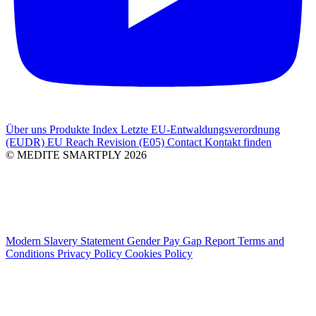
Über uns
Produkte Index
Letzte
EU-Entwaldungsverordnung
(EUDR)
EU Reach Revision (E05)
Contact
Kontakt finden
© MEDITE SMARTPLY 2026
Modern Slavery Statement
Gender Pay Gap Report
Terms and
Conditions
Privacy Policy
Cookies Policy