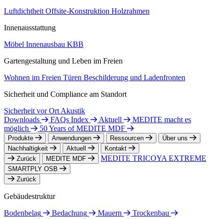
Luftdichtheit
Offsite-Konstruktion
Holzrahmen
Innenausstattung
Möbel
Innenausbau
KBB
Gartengestaltung und Leben im Freien
Wohnen im Freien
Türen
Beschilderung und Ladenfronten
Sicherheit und Compliance am Standort
Sicherheit vor Ort
Akustik
Downloads
FAQs Index
Aktuell
MEDITE macht es
möglich
50 Years of MEDITE MDF
Produkte
Anwendungen
Ressourcen
Über uns
Nachhaltigkeit
Aktuell
Kontakt
MEDITE TRICOYA EXTREME
Zurück
MEDITE MDF
SMARTPLY OSB
Zurück
Gebäudestruktur
Bodenbelag
Bedachung
Mauern
Trockenbau