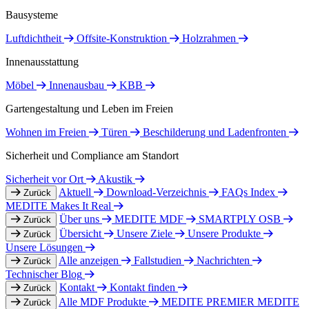
Bausysteme
Luftdichtheit
Offsite-Konstruktion
Holzrahmen
Innenausstattung
Möbel
Innenausbau
KBB
Gartengestaltung und Leben im Freien
Wohnen im Freien
Türen
Beschilderung und Ladenfronten
Sicherheit und Compliance am Standort
Sicherheit vor Ort
Akustik
Aktuell
Download-Verzeichnis
FAQs Index
Zurück
MEDITE Makes It Real
Über uns
MEDITE MDF
SMARTPLY OSB
Zurück
Übersicht
Unsere Ziele
Unsere Produkte
Zurück
Unsere Lösungen
Alle anzeigen
Fallstudien
Nachrichten
Zurück
Technischer Blog
Kontakt
Kontakt finden
Zurück
Alle MDF Produkte
MEDITE PREMIER
MEDITE
Zurück