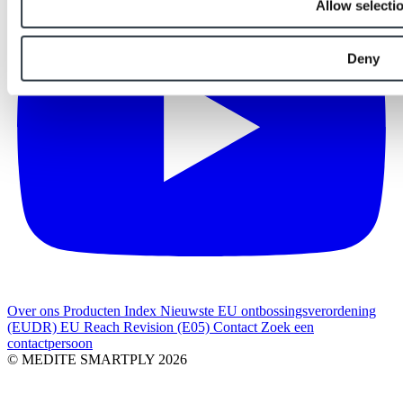
Allow selecti
Deny
Over ons
Producten Index
Nieuwste
EU ontbossingsverordening
(EUDR)
EU Reach Revision (E05)
Contact
Zoek een
contactpersoon
© MEDITE SMARTPLY 2026