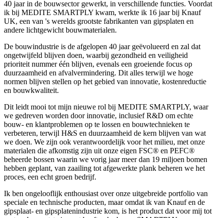
40 jaar in de bouwsector gewerkt, in verschillende functies. Voordat
ik bij MEDITE SMARTPLY kwam, werkte ik 16 jaar bij Knauf
UK, een van 's werelds grootste fabrikanten van gipsplaten en
andere lichtgewicht bouwmaterialen.
De bouwindustrie is de afgelopen 40 jaar geëvolueerd en zal dat
ongetwijfeld blijven doen, waarbij gezondheid en veiligheid
prioriteit nummer één blijven, evenals een groeiende focus op
duurzaamheid en afvalvermindering. Dit alles terwijl we hoge
normen blijven stellen op het gebied van innovatie, kostenreductie
en bouwkwaliteit.
Dit leidt mooi tot mijn nieuwe rol bij MEDITE SMARTPLY, waar
we gedreven worden door innovatie, inclusief R&D om echte
bouw- en klantproblemen op te lossen en bouwtechnieken te
verbeteren, terwijl H&S en duurzaamheid de kern blijven van wat
we doen. We zijn ook verantwoordelijk voor het milieu, met onze
materialen die afkomstig zijn uit onze eigen FSC® en PEFC®
beheerde bossen waarin we vorig jaar meer dan 19 miljoen bomen
hebben geplant, van zaailing tot afgewerkte plank beheren we het
proces, een echt groen bedrijf.
Ik ben ongelooflijk enthousiast over onze uitgebreide portfolio van
speciale en technische producten, maar omdat ik van Knauf en de
gipsplaat- en gipsplatenindustrie kom, is het product dat voor mij tot