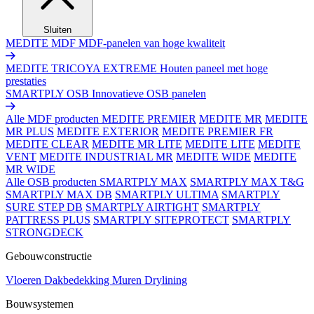
Sluiten
MEDITE MDF
MDF-panelen van hoge kwaliteit
MEDITE TRICOYA EXTREME
Houten paneel met hoge
prestaties
SMARTPLY OSB
Innovatieve OSB panelen
Alle MDF producten
MEDITE PREMIER
MEDITE MR
MEDITE
MR PLUS
MEDITE EXTERIOR
MEDITE PREMIER FR
MEDITE CLEAR
MEDITE MR LITE
MEDITE LITE
MEDITE
VENT
MEDITE INDUSTRIAL MR
MEDITE WIDE
MEDITE
MR WIDE
Alle OSB producten
SMARTPLY MAX
SMARTPLY MAX T&G
SMARTPLY MAX DB
SMARTPLY ULTIMA
SMARTPLY
SURE STEP DB
SMARTPLY AIRTIGHT
SMARTPLY
PATTRESS PLUS
SMARTPLY SITEPROTECT
SMARTPLY
STRONGDECK
Gebouwconstructie
Vloeren
Dakbedekking
Muren
Drylining
Bouwsystemen