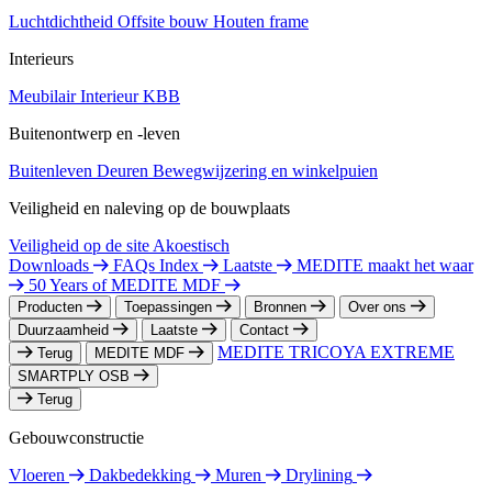
Luchtdichtheid
Offsite bouw
Houten frame
Interieurs
Meubilair
Interieur
KBB
Buitenontwerp en -leven
Buitenleven
Deuren
Bewegwijzering en winkelpuien
Veiligheid en naleving op de bouwplaats
Veiligheid op de site
Akoestisch
Downloads
FAQs Index
Laatste
MEDITE maakt het waar
50 Years of MEDITE MDF
Producten
Toepassingen
Bronnen
Over ons
Duurzaamheid
Laatste
Contact
MEDITE TRICOYA EXTREME
Terug
MEDITE MDF
SMARTPLY OSB
Terug
Gebouwconstructie
Vloeren
Dakbedekking
Muren
Drylining