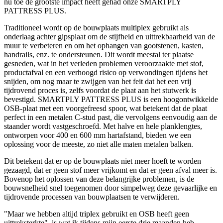
nu toe de grootste impact heeft gehad onze SMARTPLY
PATTRESS PLUS.
Traditioneel wordt op de bouwplaats multiplex gebruikt als
onderlaag achter gipsplaat om de stijfheid en uittrekbaarheid van de
muur te verbeteren en om het ophangen van gootstenen, kasten,
handrails, enz. te ondersteunen. Dit wordt meestal ter plaatse
gesneden, wat in het verleden problemen veroorzaakte met stof,
productafval en een verhoogd risico op verwondingen tijdens het
snijden, om nog maar te zwijgen van het feit dat het een vrij
tijdrovend proces is, zelfs voordat de plaat aan het stutwerk is
bevestigd. SMARTPLY PATTRESS PLUS is een hoogontwikkelde
OSB-plaat met een voorgefreesd spoor, wat betekent dat de plaat
perfect in een metalen C-stud past, die vervolgens eenvoudig aan de
staander wordt vastgeschroefd. Met halve en hele planklengtes,
ontworpen voor 400 en 600 mm hartafstand, bieden we een
oplossing voor de meeste, zo niet alle maten metalen balken.
Dit betekent dat er op de bouwplaats niet meer hoeft te worden
gezaagd, dat er geen stof meer vrijkomt en dat er geen afval meer is.
Bovenop het oplossen van deze belangrijke problemen, is de
bouwsnelheid snel toegenomen door simpelweg deze gevaarlijke en
tijdrovende processen van bouwplaatsen te verwijderen.
"Maar we hebben altijd triplex gebruikt en OSB heeft geen
uittreksterkte", is wat ik tijdens mijn eerste drie maanden heb