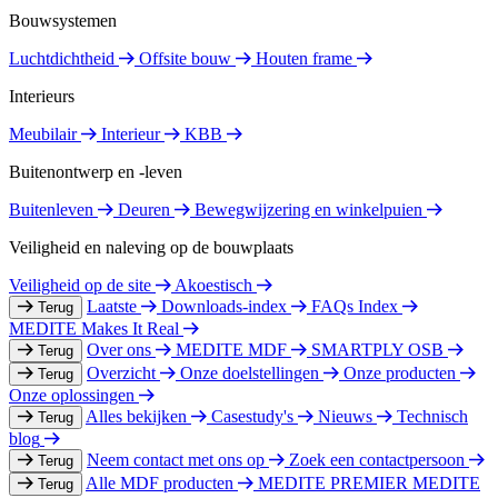
Bouwsystemen
Luchtdichtheid
Offsite bouw
Houten frame
Interieurs
Meubilair
Interieur
KBB
Buitenontwerp en -leven
Buitenleven
Deuren
Bewegwijzering en winkelpuien
Veiligheid en naleving op de bouwplaats
Veiligheid op de site
Akoestisch
Laatste
Downloads-index
FAQs Index
Terug
MEDITE Makes It Real
Over ons
MEDITE MDF
SMARTPLY OSB
Terug
Overzicht
Onze doelstellingen
Onze producten
Terug
Onze oplossingen
Alles bekijken
Casestudy's
Nieuws
Technisch
Terug
blog
Neem contact met ons op
Zoek een contactpersoon
Terug
Alle MDF producten
MEDITE PREMIER
MEDITE
Terug