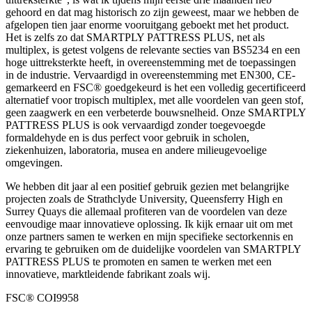
gehoord en dat mag historisch zo zijn geweest, maar we hebben de
afgelopen tien jaar enorme vooruitgang geboekt met het product.
Het is zelfs zo dat SMARTPLY PATTRESS PLUS, net als
multiplex, is getest volgens de relevante secties van BS5234 en een
hoge uittreksterkte heeft, in overeenstemming met de toepassingen
in de industrie. Vervaardigd in overeenstemming met EN300, CE-
gemarkeerd en FSC® goedgekeurd is het een volledig gecertificeerd
alternatief voor tropisch multiplex, met alle voordelen van geen stof,
geen zaagwerk en een verbeterde bouwsnelheid. Onze SMARTPLY
PATTRESS PLUS is ook vervaardigd zonder toegevoegde
formaldehyde en is dus perfect voor gebruik in scholen,
ziekenhuizen, laboratoria, musea en andere milieugevoelige
omgevingen.
We hebben dit jaar al een positief gebruik gezien met belangrijke
projecten zoals de Strathclyde University, Queensferry High en
Surrey Quays die allemaal profiteren van de voordelen van deze
eenvoudige maar innovatieve oplossing. Ik kijk ernaar uit om met
onze partners samen te werken en mijn specifieke sectorkennis en
ervaring te gebruiken om de duidelijke voordelen van SMARTPLY
PATTRESS PLUS te promoten en samen te werken met een
innovatieve, marktleidende fabrikant zoals wij.
FSC® COI9958