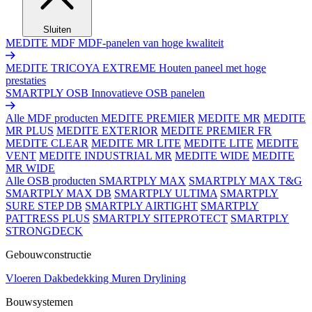
Sluiten
MEDITE MDF
MDF-panelen van hoge kwaliteit
MEDITE TRICOYA EXTREME
Houten paneel met hoge
prestaties
SMARTPLY OSB
Innovatieve OSB panelen
Alle MDF producten
MEDITE PREMIER
MEDITE MR
MEDITE
MR PLUS
MEDITE EXTERIOR
MEDITE PREMIER FR
MEDITE CLEAR
MEDITE MR LITE
MEDITE LITE
MEDITE
VENT
MEDITE INDUSTRIAL MR
MEDITE WIDE
MEDITE
MR WIDE
Alle OSB producten
SMARTPLY MAX
SMARTPLY MAX T&G
SMARTPLY MAX DB
SMARTPLY ULTIMA
SMARTPLY
SURE STEP DB
SMARTPLY AIRTIGHT
SMARTPLY
PATTRESS PLUS
SMARTPLY SITEPROTECT
SMARTPLY
STRONGDECK
Gebouwconstructie
Vloeren
Dakbedekking
Muren
Drylining
Bouwsystemen