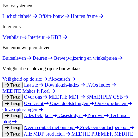
Bouwsystemen
Luchtdichtheid
Offsite bouw
Houten frame
Interieurs
Meubilair
Interieur
KBB
Buitenontwerp en -leven
Buitenleven
Deuren
Bewegwijzering en winkelpuien
Veiligheid en naleving op de bouwplaats
Veiligheid op de site
Akoestisch
Laatste
Downloads-index
FAQs Index
Terug
MEDITE Makes It Real
Over ons
MEDITE MDF
SMARTPLY OSB
Terug
Overzicht
Onze doelstellingen
Onze producten
Terug
Onze oplossingen
Alles bekijken
Casestudy's
Nieuws
Technisch
Terug
blog
Neem contact met ons op
Zoek een contactpersoon
Terug
Alle MDF producten
MEDITE PREMIER
MEDITE
Terug