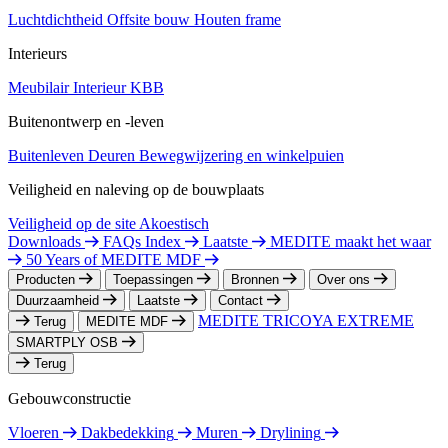
Luchtdichtheid
Offsite bouw
Houten frame
Interieurs
Meubilair
Interieur
KBB
Buitenontwerp en -leven
Buitenleven
Deuren
Bewegwijzering en winkelpuien
Veiligheid en naleving op de bouwplaats
Veiligheid op de site
Akoestisch
Downloads
FAQs Index
Laatste
MEDITE maakt het waar
50 Years of MEDITE MDF
Producten
Toepassingen
Bronnen
Over ons
Duurzaamheid
Laatste
Contact
MEDITE TRICOYA EXTREME
Terug
MEDITE MDF
SMARTPLY OSB
Terug
Gebouwconstructie
Vloeren
Dakbedekking
Muren
Drylining