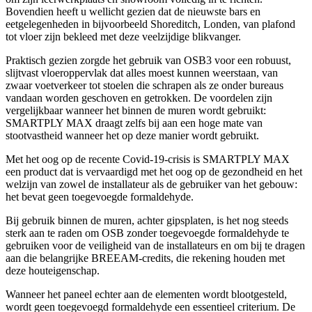
Bovendien heeft u wellicht gezien dat de nieuwste bars en
eetgelegenheden in bijvoorbeeld Shoreditch, Londen, van plafond
tot vloer zijn bekleed met deze veelzijdige blikvanger.
Praktisch gezien zorgde het gebruik van OSB3 voor een robuust,
slijtvast vloeroppervlak dat alles moest kunnen weerstaan, van
zwaar voetverkeer tot stoelen die schrapen als ze onder bureaus
vandaan worden geschoven en getrokken. De voordelen zijn
vergelijkbaar wanneer het binnen de muren wordt gebruikt:
SMARTPLY MAX draagt zelfs bij aan een hoge mate van
stootvastheid wanneer het op deze manier wordt gebruikt.
Met het oog op de recente Covid-19-crisis is SMARTPLY MAX
een product dat is vervaardigd met het oog op de gezondheid en het
welzijn van zowel de installateur als de gebruiker van het gebouw:
het bevat geen toegevoegde formaldehyde.
Bij gebruik binnen de muren, achter gipsplaten, is het nog steeds
sterk aan te raden om OSB zonder toegevoegde formaldehyde te
gebruiken voor de veiligheid van de installateurs en om bij te dragen
aan die belangrijke BREEAM-credits, die rekening houden met
deze houteigenschap.
Wanneer het paneel echter aan de elementen wordt blootgesteld,
wordt geen toegevoegd formaldehyde een essentieel criterium. De