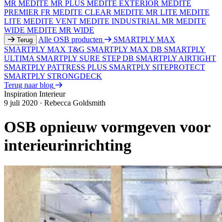
MR
MEDITE MR PLUS
MEDITE EXTERIOR
MEDITE
PREMIER FR
MEDITE CLEAR
MEDITE MR LITE
MEDITE
LITE
MEDITE VENT
MEDITE INDUSTRIAL MR
MEDITE
WIDE
MEDITE MR WIDE
Alle OSB producten
SMARTPLY MAX
Terug
SMARTPLY MAX T&G
SMARTPLY MAX DB
SMARTPLY
ULTIMA
SMARTPLY SURE STEP DB
SMARTPLY AIRTIGHT
SMARTPLY PATTRESS PLUS
SMARTPLY SITEPROTECT
SMARTPLY STRONGDECK
Terug naar blog
Inspiration
Interieur
9 juli 2020
·
Rebecca Goldsmith
OSB opnieuw vormgeven voor
interieurinrichting