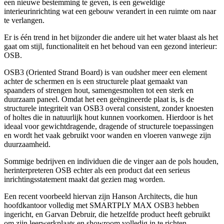
een nieuwe bestemming te geven, is een geweldige
interieurinrichting wat een gebouw verandert in een ruimte om naar
te verlangen.
Er is één trend in het bijzonder die andere uit het water blaast als het
gaat om stijl, functionaliteit en het behoud van een gezond interieur:
OSB.
OSB3 (Oriented Strand Board) is van oudsher meer een element
achter de schermen en is een structurele plaat gemaakt van
spaanders of strengen hout, samengesmolten tot een sterk en
duurzaam paneel. Omdat het een geëngineerde plaat is, is de
structurele integriteit van OSB3 overal consistent, zonder knoesten
of holtes die in natuurlijk hout kunnen voorkomen. Hierdoor is het
ideaal voor gewichtdragende, dragende of structurele toepassingen
en wordt het vaak gebruikt voor wanden en vloeren vanwege zijn
duurzaamheid.
Sommige bedrijven en individuen die de vinger aan de pols houden,
herinterpreteren OSB echter als een product dat een serieus
inrichtingsstatement maakt dat gezien mag worden.
Een recent voorbeeld hiervan zijn Hanson Architects, die hun
hoofdkantoor volledig met SMARTPLY MAX OSB3 hebben
ingericht, en Garvan Debruir, die hetzelfde product heeft gebruikt
om zijn leerwerkplaats en showroom volledig in te richten.