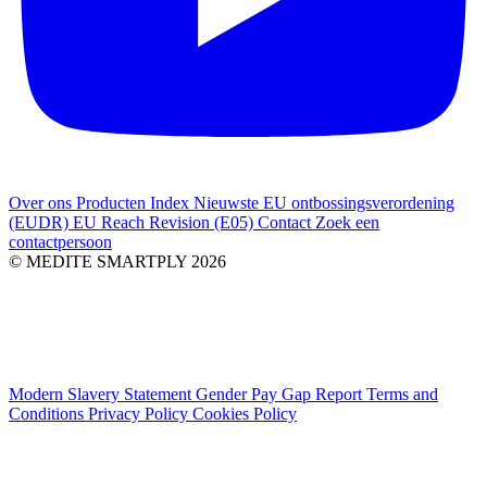
Over ons
Producten Index
Nieuwste
EU ontbossingsverordening
(EUDR)
EU Reach Revision (E05)
Contact
Zoek een
contactpersoon
© MEDITE SMARTPLY 2026
Modern Slavery Statement
Gender Pay Gap Report
Terms and
Conditions
Privacy Policy
Cookies Policy