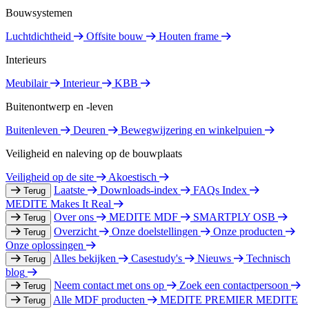
Bouwsystemen
Luchtdichtheid
Offsite bouw
Houten frame
Interieurs
Meubilair
Interieur
KBB
Buitenontwerp en -leven
Buitenleven
Deuren
Bewegwijzering en winkelpuien
Veiligheid en naleving op de bouwplaats
Veiligheid op de site
Akoestisch
Laatste
Downloads-index
FAQs Index
Terug
MEDITE Makes It Real
Over ons
MEDITE MDF
SMARTPLY OSB
Terug
Overzicht
Onze doelstellingen
Onze producten
Terug
Onze oplossingen
Alles bekijken
Casestudy's
Nieuws
Technisch
Terug
blog
Neem contact met ons op
Zoek een contactpersoon
Terug
Alle MDF producten
MEDITE PREMIER
MEDITE
Terug