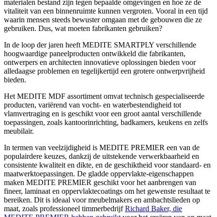
materialen bestand zijn tegen bepaalde omgevingen en hoe ze de
vitaliteit van een binnenruimte kunnen vergroten. Vooral in een tijd
waarin mensen steeds bewuster omgaan met de gebouwen die ze
gebruiken. Dus, wat moeten fabrikanten gebruiken?
In de loop der jaren heeft MEDITE SMARTPLY verschillende
hoogwaardige paneelproducten ontwikkeld die fabrikanten,
ontwerpers en architecten innovatieve oplossingen bieden voor
alledaagse problemen en tegelijkertijd een grotere ontwerpvrijheid
bieden.
Het MEDITE MDF assortiment omvat technisch gespecialiseerde
producten, variërend van vocht- en waterbestendigheid tot
vlamvertraging en is geschikt voor een groot aantal verschillende
toepassingen, zoals kantoorinrichting, badkamers, keukens en zelfs
meubilair.
In termen van veelzijdigheid is MEDITE PREMIER een van de
populairdere keuzes, dankzij de uitstekende verwerkbaarheid en
consistente kwaliteit en dikte, en de geschiktheid voor standaard- en
maatwerktoepassingen. De gladde oppervlakte-eigenschappen
maken MEDITE PREMIER geschikt voor het aanbrengen van
fineer, laminaat en oppervlaktecoatings om het gewenste resultaat te
bereiken. Dit is ideaal voor meubelmakers en ambachtslieden op
maat, zoals professioneel timmerbedrijf
Richard Baker, die