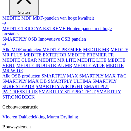
Sluiten
MEDITE MDF
MDF-panelen van hoge kwaliteit
MEDITE TRICOYA EXTREME
Houten paneel met hoge
prestaties
SMARTPLY OSB
Innovatieve OSB panelen
Alle MDF producten
MEDITE PREMIER
MEDITE MR
MEDITE
MR PLUS
MEDITE EXTERIOR
MEDITE PREMIER FR
MEDITE CLEAR
MEDITE MR LITE
MEDITE LITE
MEDITE
VENT
MEDITE INDUSTRIAL MR
MEDITE WIDE
MEDITE
MR WIDE
Alle OSB producten
SMARTPLY MAX
SMARTPLY MAX T&G
SMARTPLY MAX DB
SMARTPLY ULTIMA
SMARTPLY
SURE STEP DB
SMARTPLY AIRTIGHT
SMARTPLY
PATTRESS PLUS
SMARTPLY SITEPROTECT
SMARTPLY
STRONGDECK
Gebouwconstructie
Vloeren
Dakbedekking
Muren
Drylining
Bouwsystemen