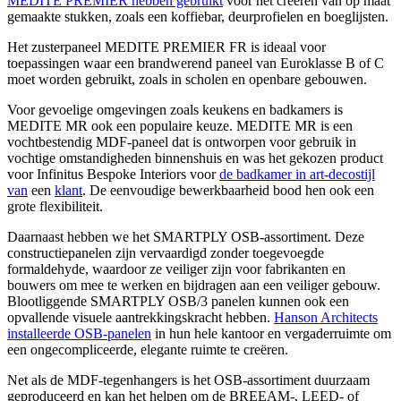
MEDITE PREMIER hebben gebruikt
voor het creëren van op maat
gemaakte stukken, zoals een koffiebar, deurprofielen en boeglijsten.
Het zusterpaneel MEDITE PREMIER FR is ideaal voor
toepassingen waar een brandwerend paneel van Euroklasse B of C
moet worden gebruikt, zoals in scholen en openbare gebouwen.
Voor gevoelige omgevingen zoals keukens en badkamers is
MEDITE MR ook een populaire keuze. MEDITE MR is een
vochtbestendig MDF-paneel dat is ontworpen voor gebruik in
vochtige omstandigheden binnenshuis en was het gekozen product
voor Infinitus Bespoke Interiors voor
de badkamer in art-decostijl
van
een
klant
. De eenvoudige bewerkbaarheid bood hen ook een
grote flexibiliteit.
Daarnaast hebben we het SMARTPLY OSB-assortiment. Deze
constructiepanelen zijn vervaardigd zonder toegevoegde
formaldehyde, waardoor ze veiliger zijn voor fabrikanten en
bouwers om mee te werken en bijdragen aan een veiliger gebouw.
Blootliggende SMARTPLY OSB/3 panelen kunnen ook een
opvallende visuele aantrekkingskracht hebben.
Hanson Architects
installeerde OSB-panelen
in hun hele kantoor en vergaderruimte om
een ongecompliceerde, elegante ruimte te creëren.
Net als de MDF-tegenhangers is het OSB-assortiment duurzaam
geproduceerd en kan het helpen om de BREEAM-, LEED- of