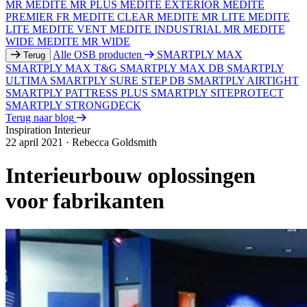
MR
MEDITE MR PLUS
MEDITE EXTERIOR
MEDITE
PREMIER FR
MEDITE CLEAR
MEDITE MR LITE
MEDITE
LITE
MEDITE VENT
MEDITE INDUSTRIAL MR
MEDITE
WIDE
MEDITE MR WIDE
Alle OSB producten
SMARTPLY MAX
Terug
SMARTPLY MAX T&G
SMARTPLY MAX DB
SMARTPLY
ULTIMA
SMARTPLY SURE STEP DB
SMARTPLY AIRTIGHT
SMARTPLY PATTRESS PLUS
SMARTPLY SITEPROTECT
SMARTPLY STRONGDECK
Terug naar blog
Inspiration
Interieur
22 april 2021
·
Rebecca Goldsmith
Interieurbouw oplossingen
voor fabrikanten