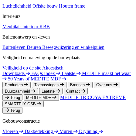
Luchtdichtheid
Offsite bouw
Houten frame
Interieurs
Meubilair
Interieur
KBB
Buitenontwerp en -leven
Buitenleven
Deuren
Bewegwijzering en winkelpuien
Veiligheid en naleving op de bouwplaats
Veiligheid op de site
Akoestisch
Downloads
FAQs Index
Laatste
MEDITE maakt het waar
50 Years of MEDITE MDF
Producten
Toepassingen
Bronnen
Over ons
Duurzaamheid
Laatste
Contact
MEDITE TRICOYA EXTREME
Terug
MEDITE MDF
SMARTPLY OSB
Terug
Gebouwconstructie
Vloeren
Dakbedekking
Muren
Drylining