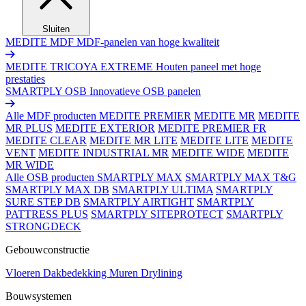
Sluiten
MEDITE MDF
MDF-panelen van hoge kwaliteit
MEDITE TRICOYA EXTREME
Houten paneel met hoge
prestaties
SMARTPLY OSB
Innovatieve OSB panelen
Alle MDF producten
MEDITE PREMIER
MEDITE MR
MEDITE
MR PLUS
MEDITE EXTERIOR
MEDITE PREMIER FR
MEDITE CLEAR
MEDITE MR LITE
MEDITE LITE
MEDITE
VENT
MEDITE INDUSTRIAL MR
MEDITE WIDE
MEDITE
MR WIDE
Alle OSB producten
SMARTPLY MAX
SMARTPLY MAX T&G
SMARTPLY MAX DB
SMARTPLY ULTIMA
SMARTPLY
SURE STEP DB
SMARTPLY AIRTIGHT
SMARTPLY
PATTRESS PLUS
SMARTPLY SITEPROTECT
SMARTPLY
STRONGDECK
Gebouwconstructie
Vloeren
Dakbedekking
Muren
Drylining
Bouwsystemen