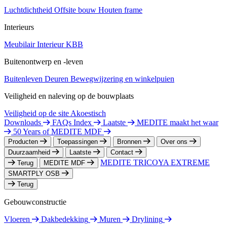
Luchtdichtheid
Offsite bouw
Houten frame
Interieurs
Meubilair
Interieur
KBB
Buitenontwerp en -leven
Buitenleven
Deuren
Bewegwijzering en winkelpuien
Veiligheid en naleving op de bouwplaats
Veiligheid op de site
Akoestisch
Downloads
FAQs Index
Laatste
MEDITE maakt het waar
50 Years of MEDITE MDF
Producten
Toepassingen
Bronnen
Over ons
Duurzaamheid
Laatste
Contact
MEDITE TRICOYA EXTREME
Terug
MEDITE MDF
SMARTPLY OSB
Terug
Gebouwconstructie
Vloeren
Dakbedekking
Muren
Drylining