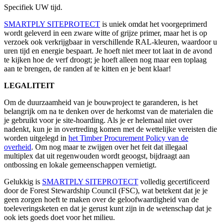
Specifiek UW tijd.
SMARTPLY SITEPROTECT
is uniek omdat het voorgeprimerd
wordt geleverd in een zware witte of grijze primer, maar het is op
verzoek ook verkrijgbaar in verschillende RAL-kleuren, waardoor u
uren tijd en energie bespaart. Je hoeft niet meer tot laat in de avond
te kijken hoe de verf droogt; je hoeft alleen nog maar een toplaag
aan te brengen, de randen af te kitten en je bent klaar!
LEGALITEIT
Om de duurzaamheid van je bouwproject te garanderen, is het
belangrijk om na te denken over de herkomst van de materialen die
je gebruikt voor je site-hoarding. Als je er helemaal niet over
nadenkt, kun je in overtreding komen met de wettelijke vereisten die
worden uitgelegd in
het Timber Procurement Policy van de
overheid
. Om nog maar te zwijgen over het feit dat illegaal
multiplex dat uit regenwouden wordt geoogst, bijdraagt aan
ontbossing en lokale gemeenschappen vernietigt.
Gelukkig is
SMARTPLY SITEPROTECT
volledig gecertificeerd
door de Forest Stewardship Council (FSC), wat betekent dat je je
geen zorgen hoeft te maken over de geloofwaardigheid van de
toeleveringsketen en dat je gerust kunt zijn in de wetenschap dat je
ook iets goeds doet voor het milieu.