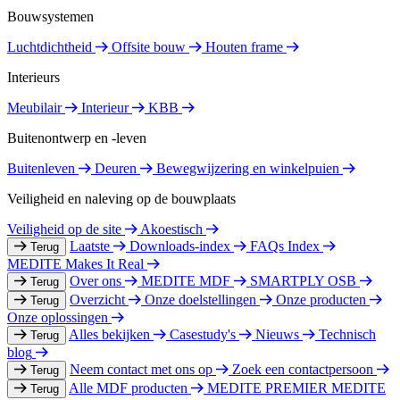
Bouwsystemen
Luchtdichtheid
Offsite bouw
Houten frame
Interieurs
Meubilair
Interieur
KBB
Buitenontwerp en -leven
Buitenleven
Deuren
Bewegwijzering en winkelpuien
Veiligheid en naleving op de bouwplaats
Veiligheid op de site
Akoestisch
Laatste
Downloads-index
FAQs Index
Terug
MEDITE Makes It Real
Over ons
MEDITE MDF
SMARTPLY OSB
Terug
Overzicht
Onze doelstellingen
Onze producten
Terug
Onze oplossingen
Alles bekijken
Casestudy's
Nieuws
Technisch
Terug
blog
Neem contact met ons op
Zoek een contactpersoon
Terug
Alle MDF producten
MEDITE PREMIER
MEDITE
Terug