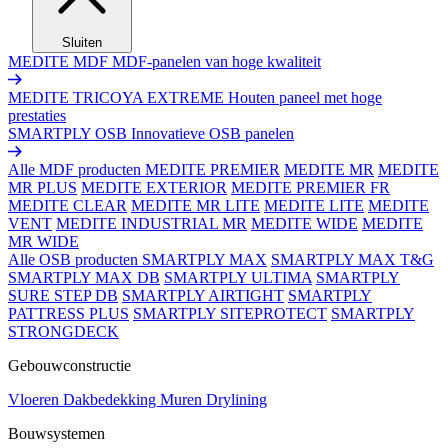
Sluiten
MEDITE MDF
MDF-panelen van hoge kwaliteit
MEDITE TRICOYA EXTREME
Houten paneel met hoge
prestaties
SMARTPLY OSB
Innovatieve OSB panelen
Alle MDF producten
MEDITE PREMIER
MEDITE MR
MEDITE
MR PLUS
MEDITE EXTERIOR
MEDITE PREMIER FR
MEDITE CLEAR
MEDITE MR LITE
MEDITE LITE
MEDITE
VENT
MEDITE INDUSTRIAL MR
MEDITE WIDE
MEDITE
MR WIDE
Alle OSB producten
SMARTPLY MAX
SMARTPLY MAX T&G
SMARTPLY MAX DB
SMARTPLY ULTIMA
SMARTPLY
SURE STEP DB
SMARTPLY AIRTIGHT
SMARTPLY
PATTRESS PLUS
SMARTPLY SITEPROTECT
SMARTPLY
STRONGDECK
Gebouwconstructie
Vloeren
Dakbedekking
Muren
Drylining
Bouwsystemen