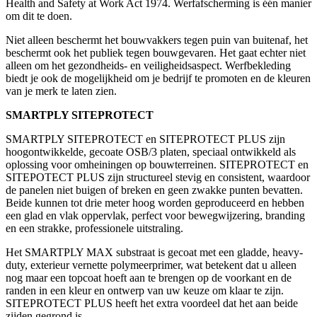
Health and Safety at Work Act 1974. Werfafscherming is één manier
om dit te doen.
Niet alleen beschermt het bouwvakkers tegen puin van buitenaf, het
beschermt ook het publiek tegen bouwgevaren. Het gaat echter niet
alleen om het gezondheids- en veiligheidsaspect. Werfbekleding
biedt je ook de mogelijkheid om je bedrijf te promoten en de kleuren
van je merk te laten zien.
SMARTPLY SITEPROTECT
SMARTPLY SITEPROTECT en SITEPROTECT PLUS zijn
hoogontwikkelde, gecoate OSB/3 platen, speciaal ontwikkeld als
oplossing voor omheiningen op bouwterreinen. SITEPROTECT en
SITEPOTECT PLUS zijn structureel stevig en consistent, waardoor
de panelen niet buigen of breken en geen zwakke punten bevatten.
Beide kunnen tot drie meter hoog worden geproduceerd en hebben
een glad en vlak oppervlak, perfect voor bewegwijzering, branding
en een strakke, professionele uitstraling.
Het SMARTPLY MAX substraat is gecoat met een gladde, heavy-
duty, exterieur vernette polymeerprimer, wat betekent dat u alleen
nog maar een topcoat hoeft aan te brengen op de voorkant en de
randen in een kleur en ontwerp van uw keuze om klaar te zijn.
SITEPROTECT PLUS heeft het extra voordeel dat het aan beide
zijden gegrond is.