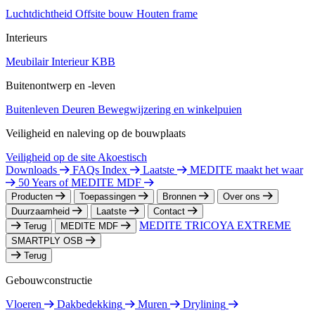
Luchtdichtheid
Offsite bouw
Houten frame
Interieurs
Meubilair
Interieur
KBB
Buitenontwerp en -leven
Buitenleven
Deuren
Bewegwijzering en winkelpuien
Veiligheid en naleving op de bouwplaats
Veiligheid op de site
Akoestisch
Downloads
FAQs Index
Laatste
MEDITE maakt het waar
50 Years of MEDITE MDF
Producten
Toepassingen
Bronnen
Over ons
Duurzaamheid
Laatste
Contact
MEDITE TRICOYA EXTREME
Terug
MEDITE MDF
SMARTPLY OSB
Terug
Gebouwconstructie
Vloeren
Dakbedekking
Muren
Drylining