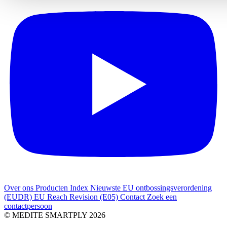
Over ons
Producten Index
Nieuwste
EU ontbossingsverordening
(EUDR)
EU Reach Revision (E05)
Contact
Zoek een
contactpersoon
© MEDITE SMARTPLY 2026