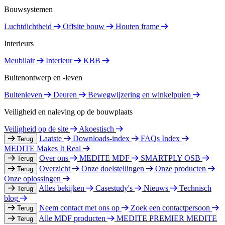
Bouwsystemen
Luchtdichtheid
Offsite bouw
Houten frame
Interieurs
Meubilair
Interieur
KBB
Buitenontwerp en -leven
Buitenleven
Deuren
Bewegwijzering en winkelpuien
Veiligheid en naleving op de bouwplaats
Veiligheid op de site
Akoestisch
Laatste
Downloads-index
FAQs Index
Terug
MEDITE Makes It Real
Over ons
MEDITE MDF
SMARTPLY OSB
Terug
Overzicht
Onze doelstellingen
Onze producten
Terug
Onze oplossingen
Alles bekijken
Casestudy's
Nieuws
Technisch
Terug
blog
Neem contact met ons op
Zoek een contactpersoon
Terug
Alle MDF producten
MEDITE PREMIER
MEDITE
Terug