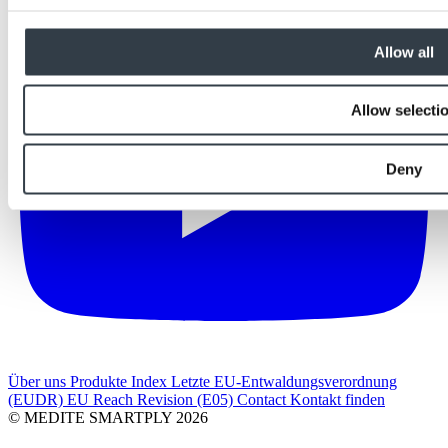
Allow all
Allow selecti
Deny
Über uns
Produkte Index
Letzte
EU-Entwaldungsverordnung
(EUDR)
EU Reach Revision (E05)
Contact
Kontakt finden
© MEDITE SMARTPLY 2026