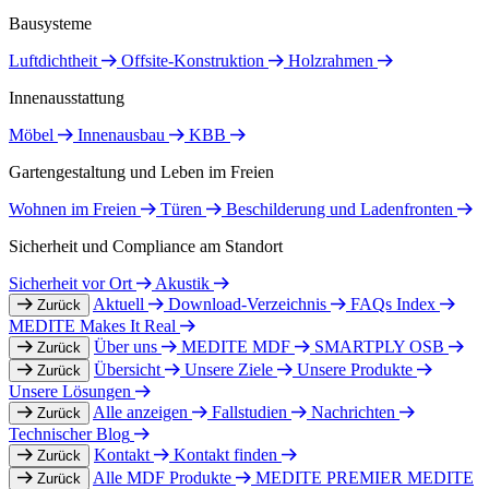
Bausysteme
Luftdichtheit
Offsite-Konstruktion
Holzrahmen
Innenausstattung
Möbel
Innenausbau
KBB
Gartengestaltung und Leben im Freien
Wohnen im Freien
Türen
Beschilderung und Ladenfronten
Sicherheit und Compliance am Standort
Sicherheit vor Ort
Akustik
Aktuell
Download-Verzeichnis
FAQs Index
Zurück
MEDITE Makes It Real
Über uns
MEDITE MDF
SMARTPLY OSB
Zurück
Übersicht
Unsere Ziele
Unsere Produkte
Zurück
Unsere Lösungen
Alle anzeigen
Fallstudien
Nachrichten
Zurück
Technischer Blog
Kontakt
Kontakt finden
Zurück
Alle MDF Produkte
MEDITE PREMIER
MEDITE
Zurück