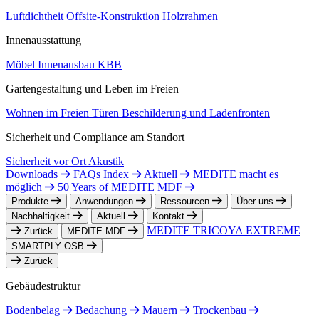
Luftdichtheit
Offsite-Konstruktion
Holzrahmen
Innenausstattung
Möbel
Innenausbau
KBB
Gartengestaltung und Leben im Freien
Wohnen im Freien
Türen
Beschilderung und Ladenfronten
Sicherheit und Compliance am Standort
Sicherheit vor Ort
Akustik
Downloads
FAQs Index
Aktuell
MEDITE macht es
möglich
50 Years of MEDITE MDF
Produkte
Anwendungen
Ressourcen
Über uns
Nachhaltigkeit
Aktuell
Kontakt
MEDITE TRICOYA EXTREME
Zurück
MEDITE MDF
SMARTPLY OSB
Zurück
Gebäudestruktur
Bodenbelag
Bedachung
Mauern
Trockenbau