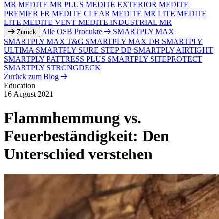
MR
MEDITE MR PLUS
MEDITE EXTERIOR
MEDITE
PREMIER FR
MEDITE CLEAR
MEDITE MR LITE
MEDITE
LITE
MEDITE VENT
MEDITE INDUSTRIAL MR
Alle OSB Produkte
SMARTPLY MAX
Zurück
SMARTPLY MAX T&G
SMARTPLY MAX DB
SMARTPLY
ULTIMA
SMARTPLY SURE STEP DB
SMARTPLY AIRTIGHT
SMARTPLY PATTRESS PLUS
SMARTPLY SITEPROTECT
SMARTPLY STRONGDECK
Zurück zum Blog
Education
16 August 2021
Flammhemmung vs.
Feuerbeständigkeit: Den
Unterschied verstehen