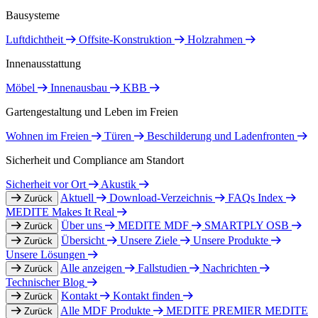
Bausysteme
Luftdichtheit
Offsite-Konstruktion
Holzrahmen
Innenausstattung
Möbel
Innenausbau
KBB
Gartengestaltung und Leben im Freien
Wohnen im Freien
Türen
Beschilderung und Ladenfronten
Sicherheit und Compliance am Standort
Sicherheit vor Ort
Akustik
Aktuell
Download-Verzeichnis
FAQs Index
Zurück
MEDITE Makes It Real
Über uns
MEDITE MDF
SMARTPLY OSB
Zurück
Übersicht
Unsere Ziele
Unsere Produkte
Zurück
Unsere Lösungen
Alle anzeigen
Fallstudien
Nachrichten
Zurück
Technischer Blog
Kontakt
Kontakt finden
Zurück
Alle MDF Produkte
MEDITE PREMIER
MEDITE
Zurück