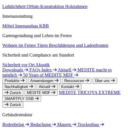
Luftdichtheit
Offsite-Konstruktion
Holzrahmen
Innenausstattung
Möbel
Innenausbau
KBB
Gartengestaltung und Leben im Freien
Wohnen im Freien
Türen
Beschilderung und Ladenfronten
Sicherheit und Compliance am Standort
Sicherheit vor Ort
Akustik
Downloads
FAQs Index
Aktuell
MEDITE macht es
möglich
50 Years of MEDITE MDF
Produkte
Anwendungen
Ressourcen
Über uns
Nachhaltigkeit
Aktuell
Kontakt
MEDITE TRICOYA EXTREME
Zurück
MEDITE MDF
SMARTPLY OSB
Zurück
Gebäudestruktur
Bodenbelag
Bedachung
Mauern
Trockenbau