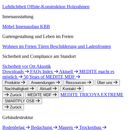
Luftdichtheit
Offsite-Konstruktion
Holzrahmen
Innenausstattung
Möbel
Innenausbau
KBB
Gartengestaltung und Leben im Freien
Wohnen im Freien
Türen
Beschilderung und Ladenfronten
Sicherheit und Compliance am Standort
Sicherheit vor Ort
Akustik
Downloads
FAQs Index
Aktuell
MEDITE macht es
möglich
50 Years of MEDITE MDF
Produkte
Anwendungen
Ressourcen
Über uns
Nachhaltigkeit
Aktuell
Kontakt
MEDITE TRICOYA EXTREME
Zurück
MEDITE MDF
SMARTPLY OSB
Zurück
Gebäudestruktur
Bodenbelag
Bedachung
Mauern
Trockenbau