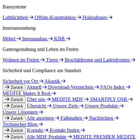
Bausysteme
Luftdichtheit
Offsite-Konstruktion
Holzrahmen
Innenausstattung
Möbel
Innenausbau
KBB
Gartengestaltung und Leben im Freien
Wohnen im Freien
Türen
Beschilderung und Ladenfronten
Sicherheit und Compliance am Standort
Sicherheit vor Ort
Akustik
Aktuell
Download-Verzeichnis
FAQs Index
Zurück
MEDITE Makes It Real
Über uns
MEDITE MDF
SMARTPLY OSB
Zurück
Übersicht
Unsere Ziele
Unsere Produkte
Zurück
Unsere Lösungen
Alle anzeigen
Fallstudien
Nachrichten
Zurück
Technischer Blog
Kontakt
Kontakt finden
Zurück
Alle MDF Produkte
MEDITE PREMIER
MEDITE
Zurück