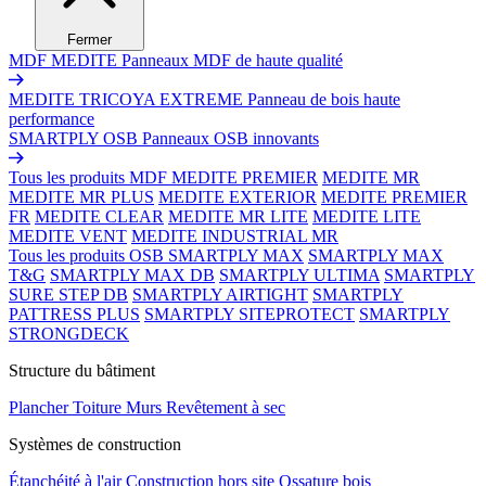
Fermer
MDF MEDITE
Panneaux MDF de haute qualité
MEDITE TRICOYA EXTREME
Panneau de bois haute
performance
SMARTPLY OSB
Panneaux OSB innovants
Tous les produits MDF
MEDITE PREMIER
MEDITE MR
MEDITE MR PLUS
MEDITE EXTERIOR
MEDITE PREMIER
FR
MEDITE CLEAR
MEDITE MR LITE
MEDITE LITE
MEDITE VENT
MEDITE INDUSTRIAL MR
Tous les produits OSB
SMARTPLY MAX
SMARTPLY MAX
T&G
SMARTPLY MAX DB
SMARTPLY ULTIMA
SMARTPLY
SURE STEP DB
SMARTPLY AIRTIGHT
SMARTPLY
PATTRESS PLUS
SMARTPLY SITEPROTECT
SMARTPLY
STRONGDECK
Structure du bâtiment
Plancher
Toiture
Murs
Revêtement à sec
Systèmes de construction
Étanchéité à l'air
Construction hors site
Ossature bois