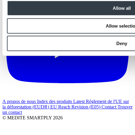
Allow all
Allow selecti
Deny
A propos de nous
Index des produits
Latest
Règlement de l'UE sur
la déforestation (EUDR)
EU Reach Revision (E05)
Contact
Trouver
un contact
© MEDITE SMARTPLY 2026