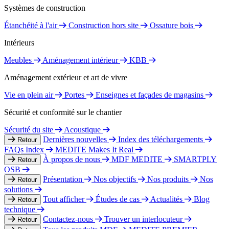
Systèmes de construction
Étanchéité à l'air
Construction hors site
Ossature bois
Intérieurs
Meubles
Aménagement intérieur
KBB
Aménagement extérieur et art de vivre
Vie en plein air
Portes
Enseignes et façades de magasins
Sécurité et conformité sur le chantier
Sécurité du site
Acoustique
Dernières nouvelles
Index des téléchargements
Retour
FAQs Index
MEDITE Makes It Real
À propos de nous
MDF MEDITE
SMARTPLY
Retour
OSB
Présentation
Nos objectifs
Nos produits
Nos
Retour
solutions
Tout afficher
Études de cas
Actualités
Blog
Retour
technique
Contactez-nous
Trouver un interlocuteur
Retour