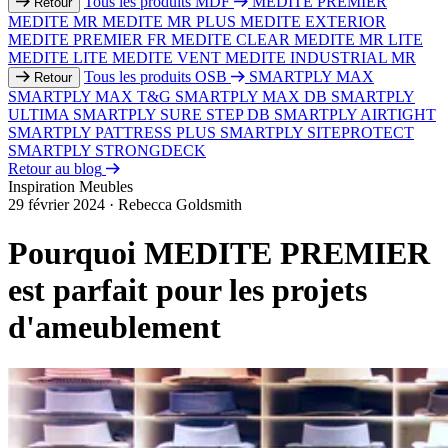
Tous les produits MDF
MEDITE PREMIER
Retour
MEDITE MR
MEDITE MR PLUS
MEDITE EXTERIOR
MEDITE PREMIER FR
MEDITE CLEAR
MEDITE MR LITE
MEDITE LITE
MEDITE VENT
MEDITE INDUSTRIAL MR
Tous les produits OSB
SMARTPLY MAX
Retour
SMARTPLY MAX T&G
SMARTPLY MAX DB
SMARTPLY
ULTIMA
SMARTPLY SURE STEP DB
SMARTPLY AIRTIGHT
SMARTPLY PATTRESS PLUS
SMARTPLY SITEPROTECT
SMARTPLY STRONGDECK
Retour au blog
Inspiration
Meubles
29 février 2024
·
Rebecca Goldsmith
Pourquoi MEDITE PREMIER
est parfait pour les projets
d'ameublement