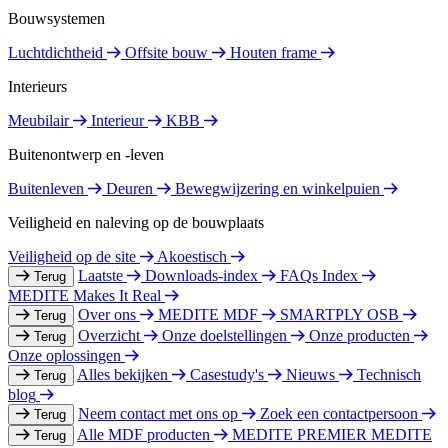
Bouwsystemen
Luchtdichtheid
Offsite bouw
Houten frame
Interieurs
Meubilair
Interieur
KBB
Buitenontwerp en -leven
Buitenleven
Deuren
Bewegwijzering en winkelpuien
Veiligheid en naleving op de bouwplaats
Veiligheid op de site
Akoestisch
Laatste
Downloads-index
FAQs Index
Terug
MEDITE Makes It Real
Over ons
MEDITE MDF
SMARTPLY OSB
Terug
Overzicht
Onze doelstellingen
Onze producten
Terug
Onze oplossingen
Alles bekijken
Casestudy's
Nieuws
Technisch
Terug
blog
Neem contact met ons op
Zoek een contactpersoon
Terug
Alle MDF producten
MEDITE PREMIER
MEDITE
Terug