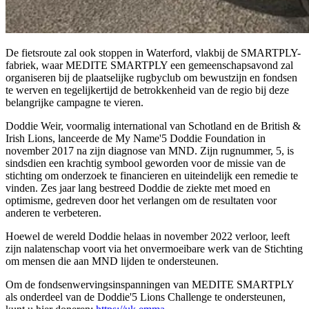
De fietsroute zal ook stoppen in Waterford, vlakbij de SMARTPLY-
fabriek, waar MEDITE SMARTPLY een gemeenschapsavond zal
organiseren bij de plaatselijke rugbyclub om bewustzijn en fondsen
te werven en tegelijkertijd de betrokkenheid van de regio bij deze
belangrijke campagne te vieren.
Doddie Weir, voormalig international van Schotland en de British &
Irish Lions, lanceerde de My Name'5 Doddie Foundation in
november 2017 na zijn diagnose van MND. Zijn rugnummer, 5, is
sindsdien een krachtig symbool geworden voor de missie van de
stichting om onderzoek te financieren en uiteindelijk een remedie te
vinden. Zes jaar lang bestreed Doddie de ziekte met moed en
optimisme, gedreven door het verlangen om de resultaten voor
anderen te verbeteren.
Hoewel de wereld Doddie helaas in november 2022 verloor, leeft
zijn nalatenschap voort via het onvermoeibare werk van de Stichting
om mensen die aan MND lijden te ondersteunen.
Om de fondsenwervingsinspanningen van MEDITE SMARTPLY
als onderdeel van de Doddie'5 Lions Challenge te ondersteunen,