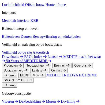
Luchtdichtheid
Offsite bouw
Houten frame
Interieurs
Meubilair
Interieur
KBB
Buitenontwerp en -leven
Buitenleven
Deuren
Bewegwijzering en winkelpuien
Veiligheid en naleving op de bouwplaats
Veiligheid op de site
Akoestisch
Downloads
FAQs Index
Laatste
MEDITE maakt het waar
50 Years of MEDITE MDF
Producten
Toepassingen
Bronnen
Over ons
Duurzaamheid
Laatste
Contact
MEDITE TRICOYA EXTREME
Terug
MEDITE MDF
SMARTPLY OSB
Terug
Gebouwconstructie
Vloeren
Dakbedekking
Muren
Drylining