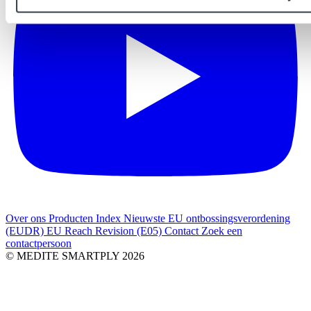
Over ons
Producten Index
Nieuwste
EU ontbossingsverordening
(EUDR)
EU Reach Revision (E05)
Contact
Zoek een
contactpersoon
© MEDITE SMARTPLY 2026