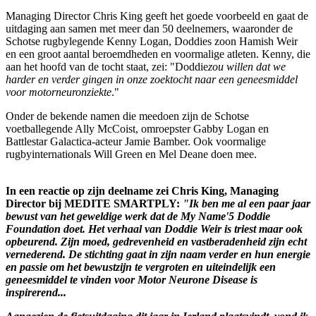
Managing Director Chris King geeft het goede voorbeeld en gaat de
uitdaging aan samen met meer dan 50 deelnemers, waaronder de
Schotse rugbylegende Kenny Logan, Doddies zoon Hamish Weir
en een groot aantal beroemdheden en voormalige atleten. Kenny, die
aan het hoofd van de tocht staat, zei: "Doddie
zou willen dat we
harder en verder gingen in onze zoektocht naar een geneesmiddel
voor motorneuronziekte
."
Onder de bekende namen die meedoen zijn de Schotse
voetballegende Ally McCoist, omroepster Gabby Logan en
Battlestar Galactica-acteur Jamie Bamber. Ook voormalige
rugbyinternationals Will Green en Mel Deane doen mee.
In een reactie op zijn deelname zei Chris King, Managing
Director bij MEDITE SMARTPLY:
"Ik ben me al
een paar jaar
bewust van het geweldige werk dat de
My Name'5 Doddie
Foundation
doet. Het verhaal van Doddie Weir is triest maar ook
opbeurend. Zijn moed, gedrevenheid en vastberadenheid zijn echt
vernederend. De stichting gaat in zijn naam verder en hun energie
en passie om het bewustzijn te vergroten en uiteindelijk een
geneesmiddel te vinden voor Motor Neurone Disease is
inspirerend...