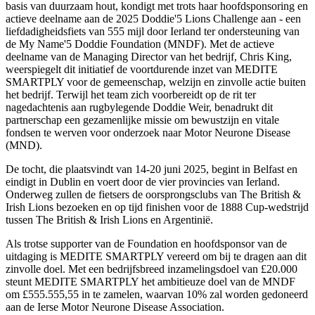
basis van duurzaam hout, kondigt met trots haar hoofdsponsoring en
actieve deelname aan de 2025 Doddie'5 Lions Challenge aan - een
liefdadigheidsfiets van 555 mijl door Ierland ter ondersteuning van
de My Name'5 Doddie Foundation (MNDF). Met de actieve
deelname van de Managing Director van het bedrijf, Chris King,
weerspiegelt dit initiatief de voortdurende inzet van MEDITE
SMARTPLY voor de gemeenschap, welzijn en zinvolle actie buiten
het bedrijf. Terwijl het team zich voorbereidt op de rit ter
nagedachtenis aan rugbylegende Doddie Weir, benadrukt dit
partnerschap een gezamenlijke missie om bewustzijn en vitale
fondsen te werven voor onderzoek naar Motor Neurone Disease
(MND).
De tocht, die plaatsvindt van 14-20 juni 2025, begint in Belfast en
eindigt in Dublin en voert door de vier provincies van Ierland.
Onderweg zullen de fietsers de oorsprongsclubs van The British &
Irish Lions bezoeken en op tijd finishen voor de 1888 Cup-wedstrijd
tussen The British & Irish Lions en Argentinië.
Als trotse supporter van de Foundation en hoofdsponsor van de
uitdaging is MEDITE SMARTPLY vereerd om bij te dragen aan dit
zinvolle doel. Met een bedrijfsbreed inzamelingsdoel van £20.000
steunt MEDITE SMARTPLY het ambitieuze doel van de MNDF
om £555.555,55 in te zamelen, waarvan 10% zal worden gedoneerd
aan de Ierse Motor Neurone Disease Association.