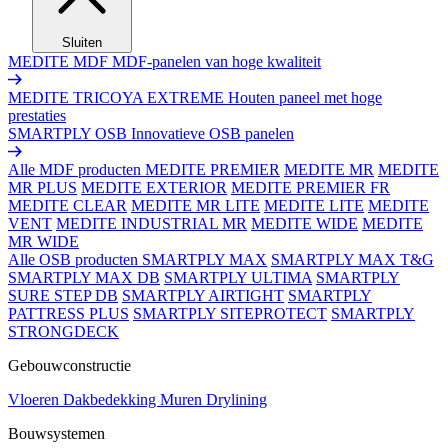
Sluiten
MEDITE MDF
MDF-panelen van hoge kwaliteit
MEDITE TRICOYA EXTREME
Houten paneel met hoge
prestaties
SMARTPLY OSB
Innovatieve OSB panelen
Alle MDF producten
MEDITE PREMIER
MEDITE MR
MEDITE
MR PLUS
MEDITE EXTERIOR
MEDITE PREMIER FR
MEDITE CLEAR
MEDITE MR LITE
MEDITE LITE
MEDITE
VENT
MEDITE INDUSTRIAL MR
MEDITE WIDE
MEDITE
MR WIDE
Alle OSB producten
SMARTPLY MAX
SMARTPLY MAX T&G
SMARTPLY MAX DB
SMARTPLY ULTIMA
SMARTPLY
SURE STEP DB
SMARTPLY AIRTIGHT
SMARTPLY
PATTRESS PLUS
SMARTPLY SITEPROTECT
SMARTPLY
STRONGDECK
Gebouwconstructie
Vloeren
Dakbedekking
Muren
Drylining
Bouwsystemen