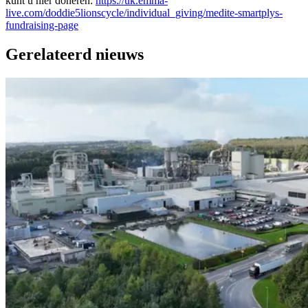
kunt u hier doneren:
https://uk.emma-
live.com/doddie5lionscycle/individual_giving/medite-smartplys-
fundraising-page
Gerelateerd nieuws